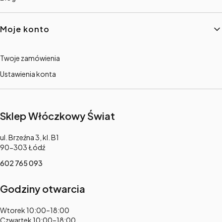
Moje konto
Twoje zamówienia
Ustawienia konta
Sklep Włóczkowy Świat
Adres:
ul. Brzeźna 3, kl. B1
90-303 Łódź
602 765 093
Godziny otwarcia
Adres:
Wtorek 10:00–18:00
Czwartek 10:00–18:00