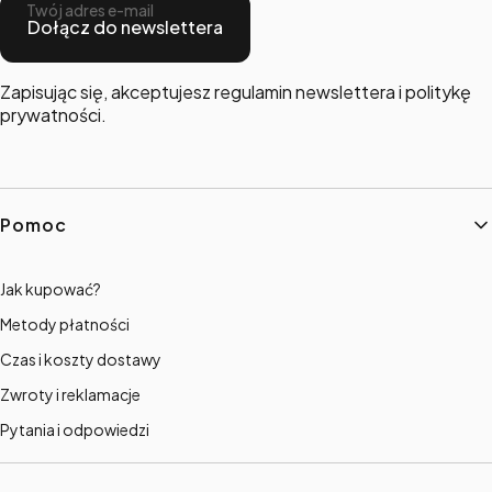
Twój adres e-mail
Dołącz do newslettera
Zapisując się, akceptujesz regulamin newslettera i politykę
prywatności.
Linki w stopce
Pomoc
Jak kupować?
Metody płatności
Czas i koszty dostawy
Zwroty i reklamacje
Pytania i odpowiedzi