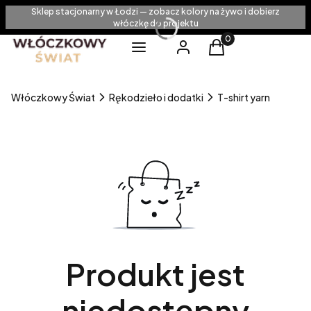
Sklep stacjonarny w Łodzi — zobacz kolory na żywo i dobierz
włóczkę do projektu
Produkty w koszyku
Menu
Zaloguj się
Koszyk
Włóczkowy Świat
Rękodzieło i dodatki
T-shirt yarn
Produkt jest
niedostępny