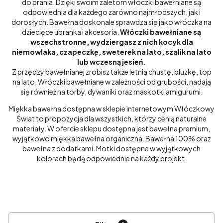
do prania.
Dzięki swoim zaletom włóczki bawełniane są
odpowiednia dla każdego zarówno najmłodszych, jak i
dorosłych.
Bawełna doskonale sprawdza się jako włóczka na
dziecięce ubranka i akcesoria.
Włóczki bawełniane są
wszechstronne, wydziergasz z nich kocyk dla
niemowlaka, czapeczkę, sweterek na lato, szalik na lato
lub wczesną jesień.
Z przędzy bawełnianej zrobisz także letnią chustę, bluzkę, top
na lato.
Włóczki bawełniane w zależności od grubości, nadają
się również na torby, dywaniki oraz maskotki amigurumi.
Miękka bawełna dostępna w sklepie internetowym Włóczkowy
Świat to propozycja dla wszystkich, którzy cenią naturalne
materiały. W ofercie sklepu dostępna jest bawełna premium,
wyjątkowo miękka bawełna organiczna. Bawełna 100% oraz
bawełna z dodatkami.
Motki dostępne w wyjątkowych
kolorach będą odpowiednie na każdy projekt.