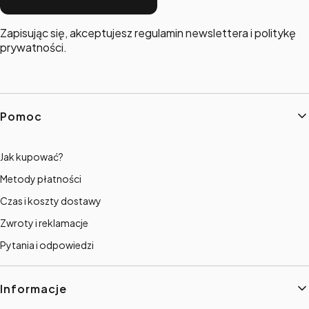
Zapisując się, akceptujesz regulamin newslettera i politykę
prywatności.
Linki w stopce
Pomoc
Jak kupować?
Metody płatności
Czas i koszty dostawy
Zwroty i reklamacje
Pytania i odpowiedzi
Informacje