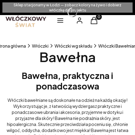
Sklep stacjonarny w Łodzi — zobacz kolory na żywo i dobierz
włóczkę do projektu
Produkty w koszyku
Menu
Zaloguj się
Koszyk
trona główna
Włóczki
Włóczki wg składu
Włóczki Bawełnia
Bawełna
Bawełna, praktyczna i
ponadczasowa
Włóczki bawełniane są doskonałe na odzież na każdą okazję!
Wykorzystując je, z łatwością wydziergasz praktyczne i
ponadczasowe ubrania i akcesoria, przyjemne w dotyku i
przyjazne dla skóry! Bawełna nie podrażnia skóry, jest
hipoalergiczna. Skutecznie przeciwdziała poceniu się, chłonie
wilgoć, oddycha, dodatkowo jest miękka! Bawełna jest łatwa