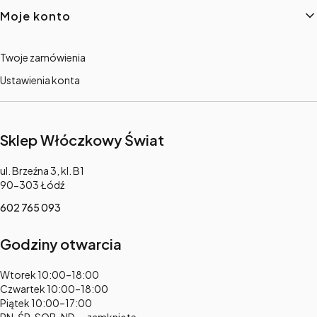
Moje konto
Twoje zamówienia
Ustawienia konta
Sklep Włóczkowy Świat
Adres:
ul. Brzeźna 3, kl. B1
90-303 Łódź
602 765 093
Godziny otwarcia
Adres:
Wtorek 10:00–18:00
Czwartek 10:00–18:00
Piątek 10:00–17:00
PN, ŚR, SOB, ND — zamknięte