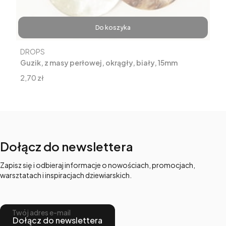
Do koszyka
Producent
DROPS
Guzik, z masy perłowej, okrągły, biały, 15mm
Cena
2,70 zł
Dołącz do newslettera
Zapisz się i odbieraj informacje o nowościach, promocjach,
warsztatach i inspiracjach dziewiarskich.
Twój adres e-mail
Dołącz do newslettera