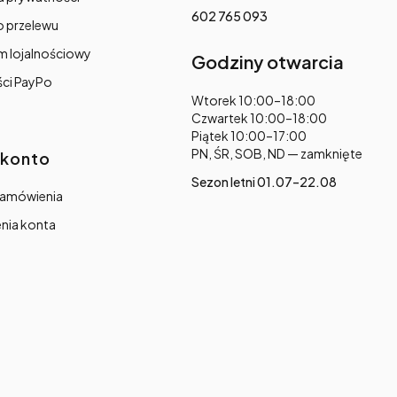
602 765 093
o przelewu
m lojalnościowy
Godziny otwarcia
ści PayPo
Adres:
Wtorek 10:00–18:00
Czwartek 10:00–18:00
Piątek 10:00–17:00
PN, ŚR, SOB, ND — zamknięte
 konto
Sezon letni 01.07–22.08
zamówienia
nia konta