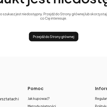
szukasz jest niedostępny. Przejdź do Strony głównej lub skorzystaj 
co Cię interesuje.
Przejdź do Strony głównej
Linki w stopce
Pomoc
Info
rsztatach i
Jak kupować?
Regulam
Metody płatności
Polityk