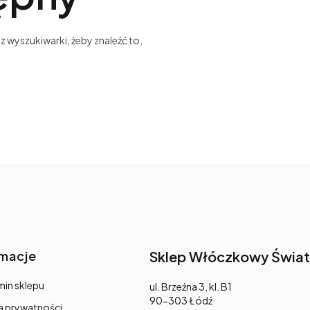
z wyszukiwarki, żeby znaleźć to,
rmacje
Sklep Włóczkowy Świat
in sklepu
Adres:
ul. Brzeźna 3, kl. B1
90-303 Łódź
a prywatności