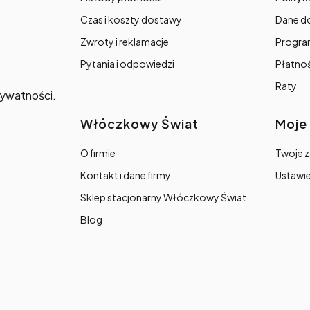
Czas i koszty dostawy
Dane d
Zwroty i reklamacje
Progra
Pytania i odpowiedzi
Płatno
Raty
prywatności.
Włóczkowy Świat
Moje
O firmie
Twoje 
Kontakt i dane firmy
Ustawie
Sklep stacjonarny Włóczkowy Świat
Blog