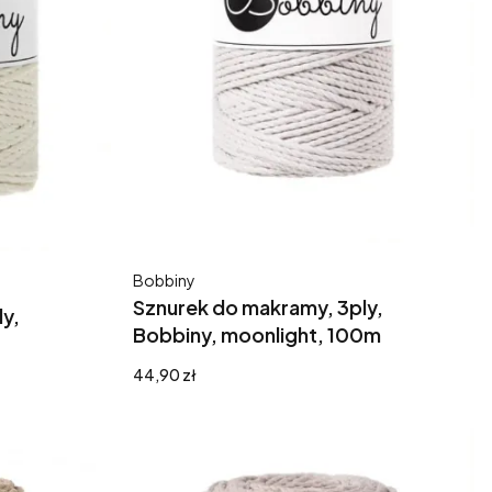
Producent
Bobbiny
Sznurek do makramy, 3ply,
y,
Bobbiny, moonlight, 100m
Cena
44,90 zł