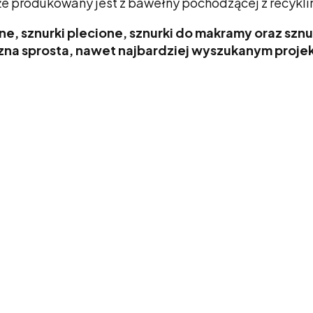
 że produkowany jest z bawełny pochodzącej z recykli
e, sznurki plecione, sznurki do makramy oraz sznur
zna sprosta, nawet najbardziej wyszukanym proj