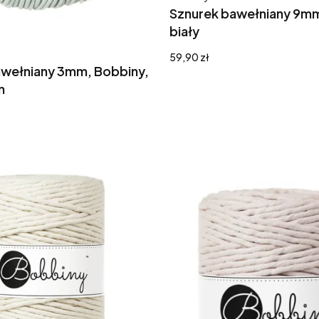
Sznurek bawełniany 9mm
biały
Cena
59,90 zł
awełniany 3mm, Bobbiny,
n