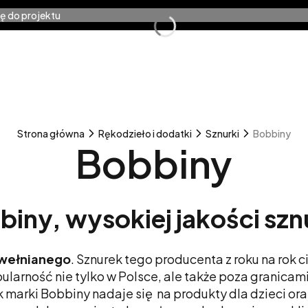
ę do projektu
ia dziewiarskie
Warsztaty
Wzory
Na preze
kty w koszyku: 0. Zobacz szczegóły
zyk
Strona główna
Rękodzieło i dodatki
Sznurki
Bobbiny
Bobbiny
biny, wysokiej jakości szn
awełnianego
. Sznurek tego producenta z roku na rok 
ularność nie tylko w Polsce, ale także poza granica
arki Bobbiny nadaje się na produkty dla dzieci oraz