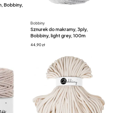
, Bobbiny,
Producent
Bobbiny
Sznurek do makramy, 3ply,
Bobbiny, light grey, 100m
Cena
44,90 zł