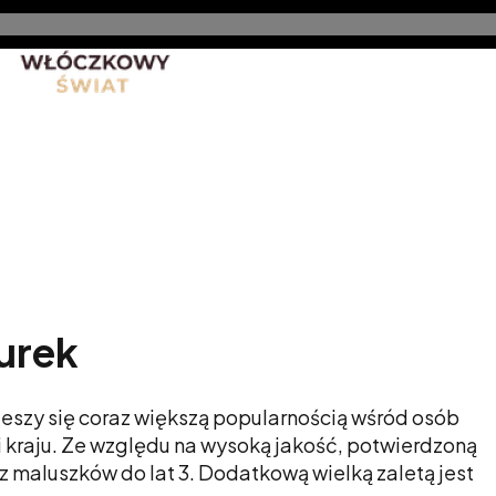
nt
Promocje
Nowe produkty
Blog
Rękodzieło 
urek
cieszy się coraz większą popularnością wśród osób
mi kraju. Ze względu na wysoką jakość, potwierdzoną
 maluszków do lat 3. Dodatkową wielką zaletą jest