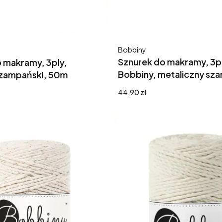
Producent
Bobbiny
Sznurek do makramy, 3pl
 makramy, 3ply,
Bobbiny, metaliczny sz
szampański, 50m
Cena
44,90 zł