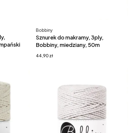
Producent
Bobbiny
y,
Sznurek do makramy, 3ply,
ampański
Bobbiny, miedziany, 50m
Cena
44,90 zł