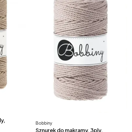
y,
Producent
Bobbiny
Sznurek do makramy, 3ply,