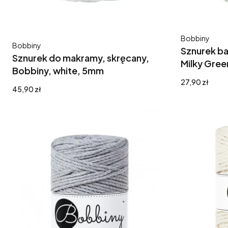
Producent
Bobbiny
Producent
Bobbiny
Sznurek b
Sznurek do makramy, skręcany,
Milky Gree
Bobbiny, white, 5mm
Cena
27,90 zł
Cena
45,90 zł