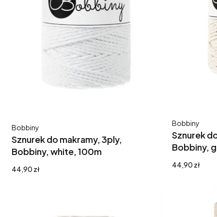
Producent
Bobbiny
Producent
Bobbiny
Sznurek do
Sznurek do makramy, 3ply,
Bobbiny, g
Bobbiny, white, 100m
Cena
44,90 zł
Cena
44,90 zł