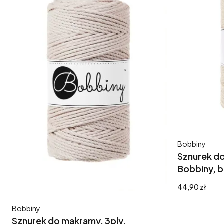
Producent
Bobbiny
Sznurek do
Bobbiny, 
Cena
44,90 zł
Producent
Bobbiny
Sznurek do makramy, 3ply,