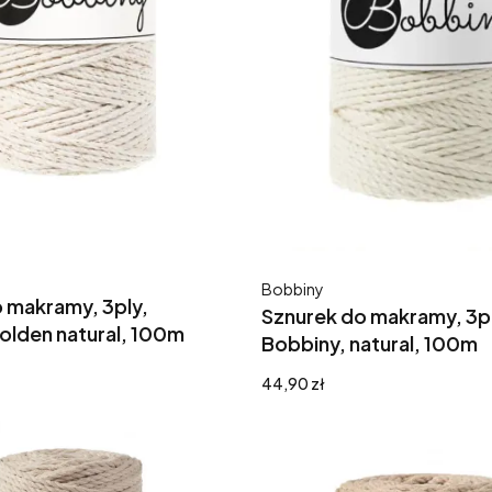
Producent
Bobbiny
 makramy, 3ply,
Sznurek do makramy, 3pl
olden natural, 100m
Bobbiny, natural, 100m
Cena
44,90 zł