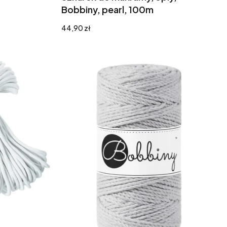
Bobbiny, pearl, 100m
Cena
44,90 zł