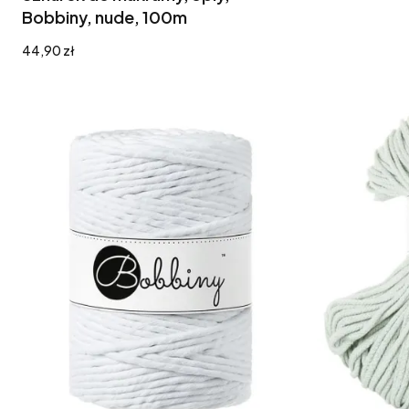
Bobbiny, nude, 100m
Cena
44,90 zł