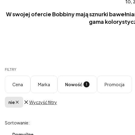
to,
W swojej ofercie Bobbiny mają sznurki bawełnian
gama kolorystyc
FILTRY
Cena
Marka
Nowość
Promocja
nie
Wyczyść filtry
Aktywne filtry
Koniec filtrów
Lista produktów
Sortowanie:
Domyślne