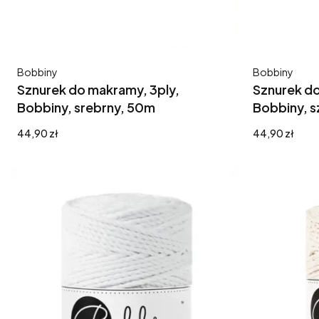
Producent
Producent
Bobbiny
Bobbiny
Sznurek do makramy, 3ply,
Sznurek do
Bobbiny, srebrny, 50m
Bobbiny, 
Cena
Cena
44,90 zł
44,90 zł