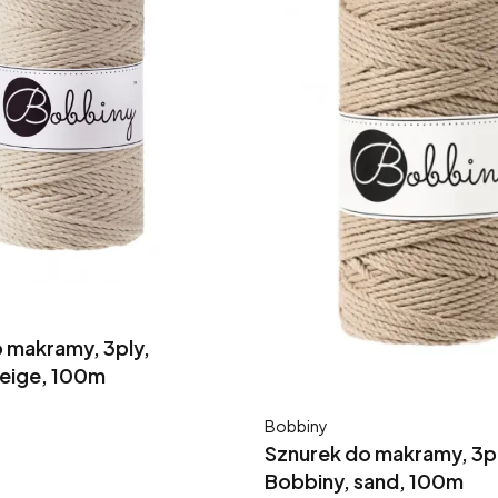
 makramy, 3ply,
beige, 100m
Producent
Bobbiny
Sznurek do makramy, 3pl
Bobbiny, sand, 100m