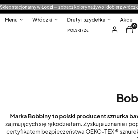
Sklep stacjonarny w Łodzi — zobacz kolory na żywo i dobierz włóczk
Menu
Włóczki
Druty i szydełka
Akcesor
Produ
Zaloguj się
Kos
POLSKI / ZŁ
Bob
Marka Bobbiny to polski producent sznurka b
zajmujących się rękodziełem. Zyskuje uznanie i pop
certyfikatem bezpieczeństwa OEKO-TEX ® sznurek m