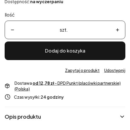
Dostępność:
na wyczerpaniu
Ilość
szt.
Dodaj do koszyka
Zapytaj o produkt
Udostępnij
Dostawa
od 12,78 zł
- DPD Punkt (placówki partnerskie)
(Polska)
Czas wysyłki:
24 godziny
Opis produktu