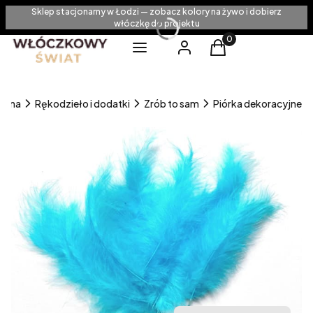
Sklep stacjonarny w Łodzi — zobacz kolory na żywo i dobierz
włóczkę do projektu
Produkty w koszyku
Menu
Zaloguj się
Koszyk
ówna
Rękodzieło i dodatki
Zrób to sam
Piórka dekoracyjne