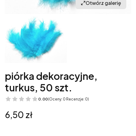
Otwórz galerię
piórka dekoracyjne,
turkus, 50 szt.
0.00
(Oceny: 0 Recenzje: 0)
Cena
6,50 zł