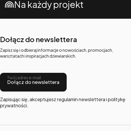
Na każdy projekt
Dołącz do newslettera
Zapisz się i odbieraj informacje o nowościach, promocjach,
warsztatach i inspiracjach dziewiarskich.
Twój adres e-mail
Dołącz do newslettera
Zapisując się, akceptujesz regulamin newslettera i politykę
prywatności.
Linki w stopce