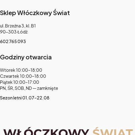
Sklep Włóczkowy Świat
Adres:
ul. Brzeźna 3, kl. B1
90-303 Łódź
602 765 093
Godziny otwarcia
Adres:
Wtorek 10:00–18:00
Czwartek 10:00–18:00
Piątek 10:00–17:00
PN, ŚR, SOB, ND — zamknięte
Sezon letni 01.07–22.08