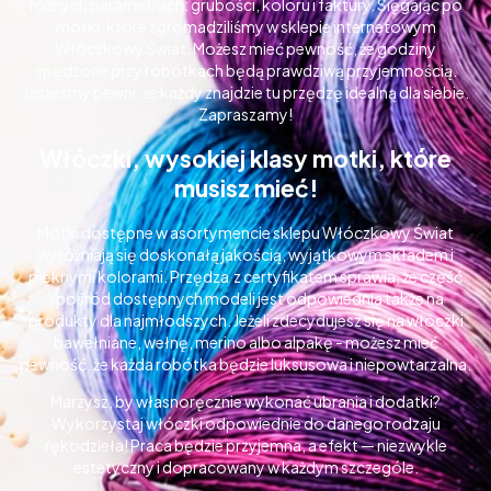
różnych parametrach: grubości, koloru i faktury. Sięgając po
motki, które zgromadziliśmy w sklepie internetowym
Włóczkowy Świat. Możesz mieć pewność, że godziny
spędzone przy robótkach będą prawdziwą przyjemnością.
Jesteśmy pewni, że każdy znajdzie tu przędzę idealną dla siebie.
Zapraszamy!
Włóczki, wysokiej klasy motki, które
musisz mieć!
Motki dostępne w asortymencie sklepu Włóczkowy Świat
wyróżniają się doskonałą jakością, wyjątkowym składem i
pięknymi kolorami. Przędza z certyfikatem sprawia, że część
spośród dostępnych modeli jest odpowiednia także na
produkty dla najmłodszych. Jeżeli zdecydujesz się na włóczki
bawełniane, wełnę, merino albo alpakę - możesz mieć
pewność, że każda robótka będzie luksusowa i niepowtarzalna.
Marzysz, by własnoręcznie wykonać ubrania i dodatki?
Wykorzystaj włóczki odpowiednie do danego rodzaju
rękodzieła! Praca będzie przyjemna, a efekt — niezwykle
estetyczny i dopracowany w każdym szczególe.