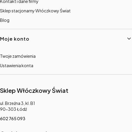
Kontakt i dane firmy
Sklep stacjonarny Włóczkowy Świat
Blog
Moje konto
Twoje zamówienia
Ustawienia konta
Sklep Włóczkowy Świat
Adres:
ul. Brzeźna 3, kl. B1
90-303 Łódź
602 765 093