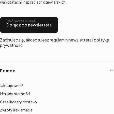
warsztatach i inspiracjach dziewiarskich.
Twój adres e-mail
Dołącz do newslettera
Zapisując się, akceptujesz regulamin newslettera i politykę
prywatności.
Linki w stopce
Pomoc
Jak kupować?
Metody płatności
Czas i koszty dostawy
Zwroty i reklamacje