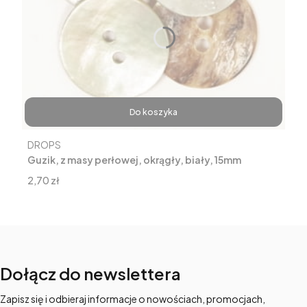
Do koszyka
Producent
DROPS
Guzik, z masy perłowej, okrągły, biały, 15mm
Cena
2,70 zł
Dołącz do newslettera
Zapisz się i odbieraj informacje o nowościach, promocjach,