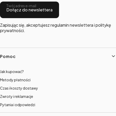
Twój adres e-mail
Dołącz do newslettera
Zapisując się, akceptujesz regulamin newslettera i politykę
prywatności.
Linki w stopce
Pomoc
Jak kupować?
Metody płatności
Czas i koszty dostawy
Zwroty i reklamacje
Pytania i odpowiedzi