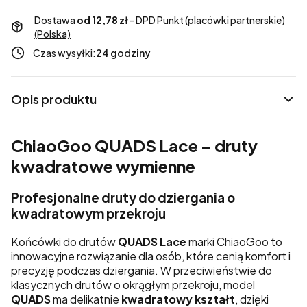
Dostawa
od 12,78 zł
- DPD Punkt (placówki partnerskie)
(Polska)
Czas wysyłki:
24 godziny
Opis produktu
ChiaoGoo
QUADS Lace – druty
kwadratowe wymienne
Profesjonalne druty do dziergania o
kwadratowym przekroju
Końcówki do drutów
QUADS Lace
marki ChiaoGoo to
innowacyjne rozwiązanie dla osób, które cenią komfort i
precyzję podczas dziergania. W przeciwieństwie do
klasycznych drutów o okrągłym przekroju, model
QUADS
ma delikatnie
kwadratowy kształt
, dzięki