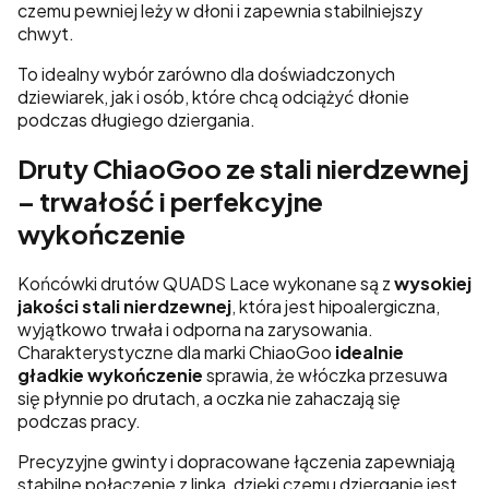
czemu pewniej leży w dłoni i zapewnia stabilniejszy
chwyt.
To idealny wybór zarówno dla doświadczonych
dziewiarek, jak i osób, które chcą odciążyć dłonie
podczas długiego dziergania.
Druty ChiaoGoo ze stali nierdzewnej
– trwałość i perfekcyjne
wykończenie
Końcówki drutów QUADS Lace wykonane są z
wysokiej
jakości stali nierdzewnej
, która jest hipoalergiczna,
wyjątkowo trwała i odporna na zarysowania.
Charakterystyczne dla marki ChiaoGoo
idealnie
gładkie wykończenie
sprawia, że włóczka przesuwa
się płynnie po drutach, a oczka nie zahaczają się
podczas pracy.
Precyzyjne gwinty i dopracowane łączenia zapewniają
stabilne połączenie z linką, dzięki czemu dzierganie jest