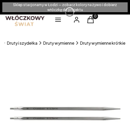
Sklep stacjonarny w Łodzi — zobacz kolory na żywo i dobierz
włóczkę do projektu
Produkty w koszyku
Menu
Zaloguj się
Koszyk
a
Druty i szydełka
Druty wymienne
Druty wymienne krótkie