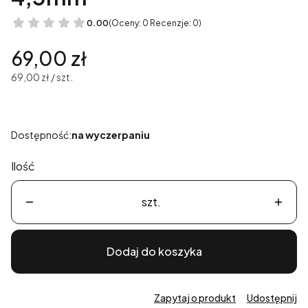
0.00
(Oceny: 0 Recenzje: 0)
Cena
69,00 zł
69,00 zł / szt.
Dostępność:
na wyczerpaniu
Ilość
szt.
Dodaj do koszyka
Zapytaj o produkt
Udostępnij