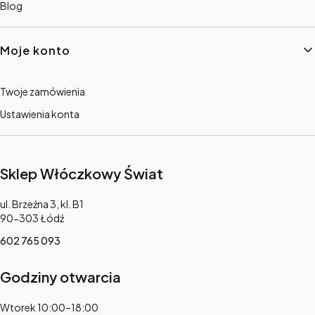
Blog
Moje konto
Twoje zamówienia
Ustawienia konta
Sklep Włóczkowy Świat
Adres:
ul. Brzeźna 3, kl. B1
90-303 Łódź
602 765 093
Godziny otwarcia
Adres:
Wtorek 10:00–18:00