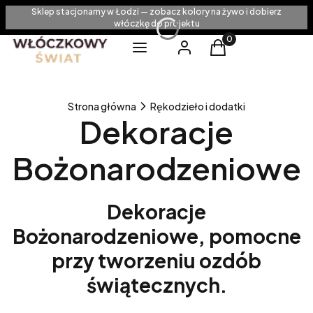
Sklep stacjonarny w Łodzi — zobacz kolory na żywo i dobierz
włóczkę do projektu
Produkty w koszyku
Menu
Zaloguj się
Koszyk
Strona główna
Rękodzieło i dodatki
Dekoracje
Bożonarodzeniowe
Dekoracje
Bożonarodzeniowe, pomocne
przy tworzeniu ozdób
świątecznych.