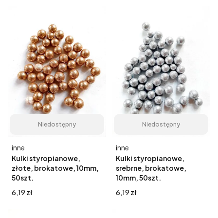
Niedostępny
Niedostępny
Producent
Producent
inne
inne
Kulki styropianowe,
Kulki styropianowe,
złote, brokatowe, 10mm,
srebrne, brokatowe,
50szt.
10mm, 50szt.
Cena
Cena
6,19 zł
6,19 zł