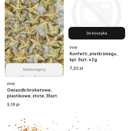
Do koszyka
Producent
inne
Konfetti, płatki śniegu,
kpl. 5szt. x 2g
Cena
7,20 zł
Niedostępny
Producent
inne
Gwiazdki brokatowe,
plastikowe, złote, 35szt.
Cena
5,19 zł