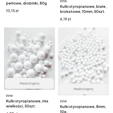
Producent
inne
perłowe, drobinki, 80g
Kulki styropianowe, białe,
Cena
10,15 zł
brokatowe, 10mm, 50szt.
Cena
6,19 zł
Niedostępny
Niedostępny
Producent
inne
Producent
Kulki styropianowe, mix
inne
wielkości, 50szt.
Kulki styropianowe, 8mm,
10g.