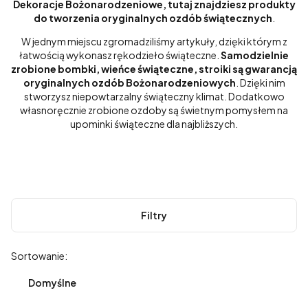
Dekoracje Bożonarodzeniowe, tutaj znajdziesz produkty
do tworzenia oryginalnych ozdób świątecznych
.
W jednym miejscu zgromadziliśmy artykuły, dzięki którym z
łatwością wykonasz rękodzieło świąteczne.
Samodzielnie
zrobione bombki, wieńce świąteczne, stroiki są gwarancją
oryginalnych ozdób Bożonarodzeniowych
. Dzięki nim
stworzysz niepowtarzalny świąteczny klimat. Dodatkowo
własnoręcznie zrobione ozdoby są świetnym pomysłem na
upominki świąteczne dla najbliższych.
Filtry
Lista produktów
Sortowanie:
Domyślne