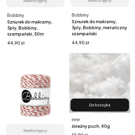
Niedostępny
Niedostępny
Producent
Producent
Bobbiny
Bobbiny
Sznurek do makramy,
Sznurek do makramy,
3ply, Bobbiny, metaliczny
3ply, Bobbiny,
szampański
szampański, 50m
Cena
Cena
44,90 zł
44,90 zł
Do koszyka
Producent
inne
śnieżny puch, 40g
Niedostępny
Cena
10,90 zł