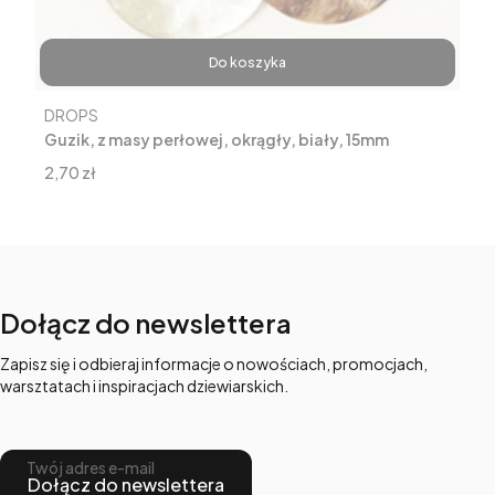
Do koszyka
Producent
DROPS
Guzik, z masy perłowej, okrągły, biały, 15mm
Cena
2,70 zł
Dołącz do newslettera
Zapisz się i odbieraj informacje o nowościach, promocjach,
warsztatach i inspiracjach dziewiarskich.
Twój adres e-mail
Dołącz do newslettera