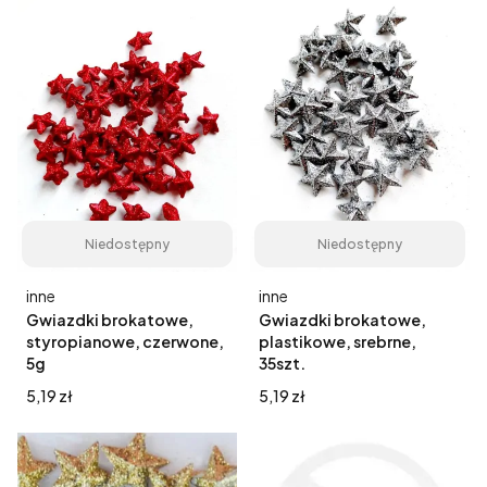
Niedostępny
Niedostępny
Producent
Producent
inne
inne
Gwiazdki brokatowe,
Gwiazdki brokatowe,
styropianowe, czerwone,
plastikowe, srebrne,
5g
35szt.
Cena
Cena
5,19 zł
5,19 zł