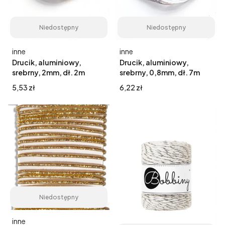
Niedostępny
Niedostępny
Producent
Producent
inne
inne
Drucik, aluminiowy,
Drucik, aluminiowy,
srebrny, 2mm, dł. 2m
srebrny, 0,8mm, dł. 7m
Cena
Cena
5,53 zł
6,22 zł
Niedostępny
Producent
inne