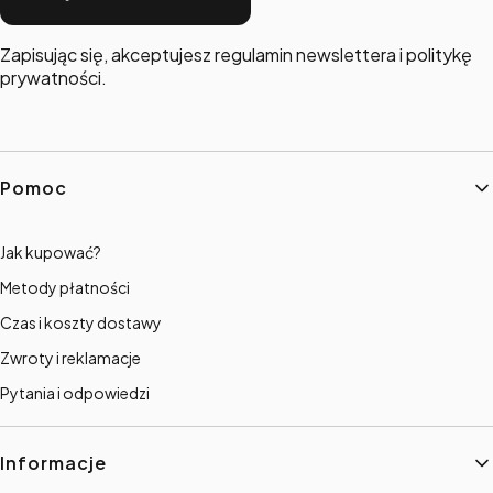
Zapisując się, akceptujesz regulamin newslettera i politykę
prywatności.
Linki w stopce
Pomoc
Jak kupować?
Metody płatności
Czas i koszty dostawy
Zwroty i reklamacje
Pytania i odpowiedzi
Informacje