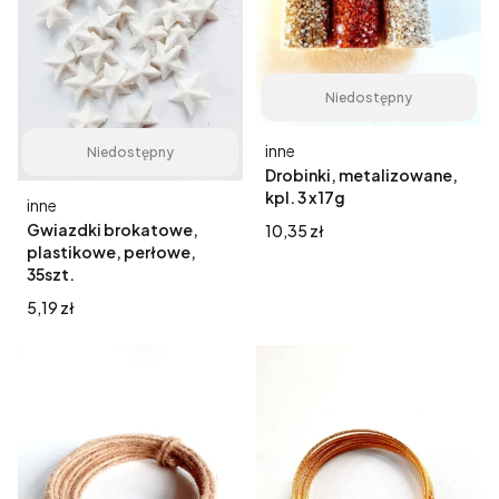
Niedostępny
Producent
inne
Niedostępny
Drobinki, metalizowane,
kpl. 3 x 17g
Producent
inne
Gwiazdki brokatowe,
Cena
10,35 zł
plastikowe, perłowe,
35szt.
Cena
5,19 zł