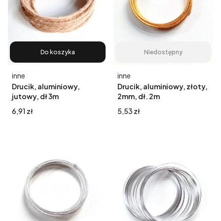
Do koszyka
Niedostępny
Producent
Producent
inne
inne
Drucik, aluminiowy,
Drucik, aluminiowy, złoty,
jutowy, dł 3m
2mm, dł. 2m
Cena
Cena
6,91 zł
5,53 zł