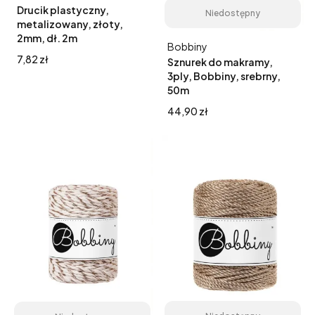
Drucik plastyczny,
Niedostępny
metalizowany, złoty,
2mm, dł. 2m
Producent
Bobbiny
Cena
7,82 zł
Sznurek do makramy,
3ply, Bobbiny, srebrny,
50m
Cena
44,90 zł