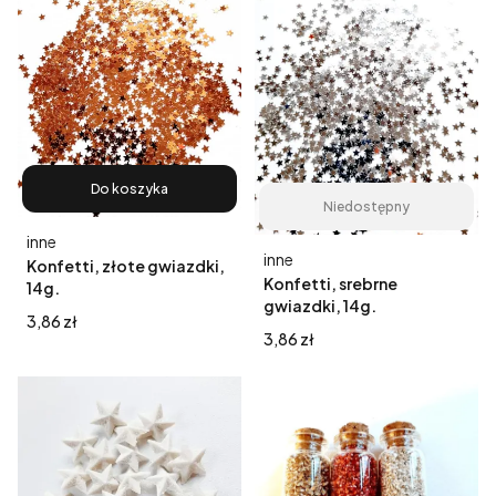
Do koszyka
Niedostępny
Producent
inne
Producent
inne
Konfetti, złote gwiazdki,
Konfetti, srebrne
14g.
gwiazdki, 14g.
Cena
3,86 zł
Cena
3,86 zł