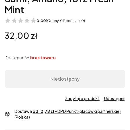
Mint
0.00
(Oceny: 0 Recenzje: 0)
Cena
32,00 zł
Dostępność:
brak towaru
Niedostępny
Zapytaj o produkt
Udostępnij
Dostawa
od 12,78 zł
- DPD Punkt (placówki partnerskie)
(Polska)