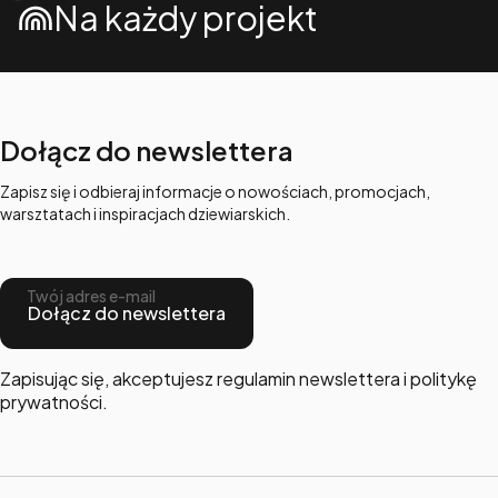
Na każdy projekt
Dołącz do newslettera
Zapisz się i odbieraj informacje o nowościach, promocjach,
warsztatach i inspiracjach dziewiarskich.
Twój adres e-mail
Dołącz do newslettera
Zapisując się, akceptujesz regulamin newslettera i politykę
prywatności.
Linki w stopce