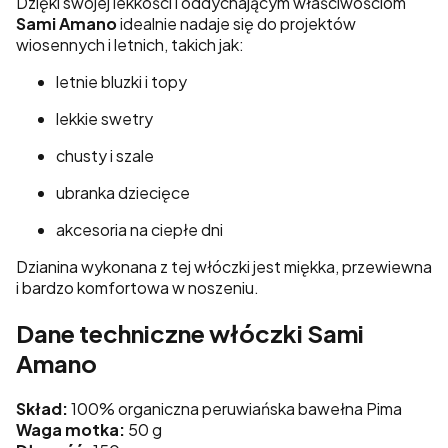
Dzięki swojej lekkości i oddychającym właściwościom
Sami Amano
idealnie nadaje się do projektów
wiosennych i letnich, takich jak:
letnie bluzki i topy
lekkie swetry
chusty i szale
ubranka dziecięce
akcesoria na ciepłe dni
Dzianina wykonana z tej włóczki jest miękka, przewiewna
i bardzo komfortowa w noszeniu.
Dane techniczne włóczki Sami
Amano
Skład:
100% organiczna peruwiańska bawełna Pima
Waga motka:
50 g