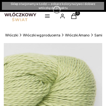
Sklep stacjonarny w Łodzi — zobacz kolory na żywo i dobierz
włóczkę do projektu
Produkty w koszyku
Menu
Zaloguj się
Koszyk
a
Włóczki
Włóczki wg producenta
Włóczki Amano
Sami