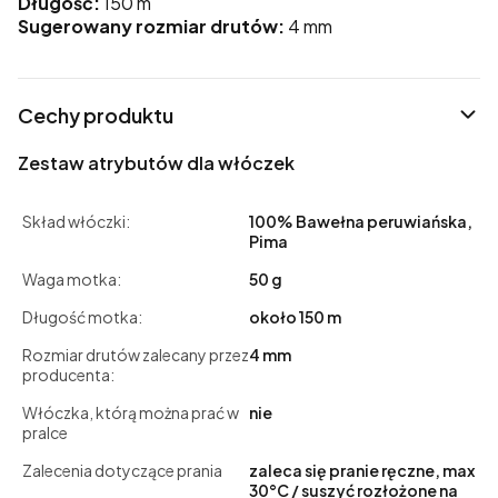
Długość:
150 m
Sugerowany rozmiar drutów:
4 mm
Cechy produktu
Zestaw atrybutów dla włóczek
Skład włóczki:
100% Bawełna peruwiańska,
Pima
Waga motka:
50 g
Długość motka:
około 150 m
Rozmiar drutów zalecany przez
4 mm
producenta:
Włóczka, którą można prać w
nie
pralce
Zalecenia dotyczące prania
zaleca się pranie ręczne, max
30°C / suszyć rozłożone na