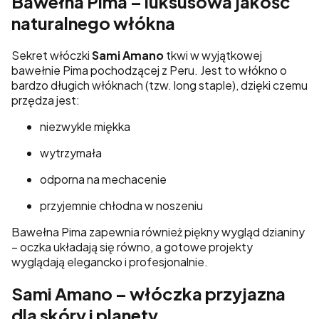
Bawełna Pima – luksusowa jakość
naturalnego włókna
Sekret włóczki
Sami Amano
tkwi w wyjątkowej
bawełnie Pima pochodzącej z Peru. Jest to włókno o
bardzo długich włóknach (tzw. long staple), dzięki czemu
przędza jest:
niezwykle miękka
wytrzymała
odporna na mechacenie
przyjemnie chłodna w noszeniu
Bawełna Pima zapewnia również piękny wygląd dzianiny
– oczka układają się równo, a gotowe projekty
wyglądają elegancko i profesjonalnie.
Sami Amano – włóczka przyjazna
dla skóry i planety