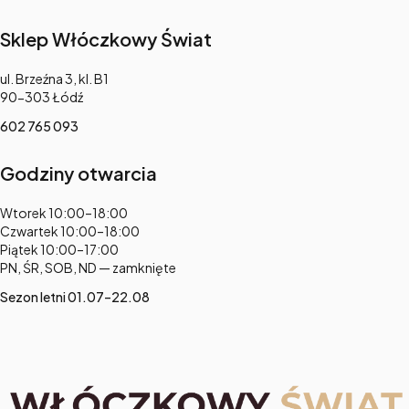
Sklep Włóczkowy Świat
Adres:
ul. Brzeźna 3, kl. B1
90-303 Łódź
602 765 093
Godziny otwarcia
Adres:
Wtorek 10:00–18:00
Czwartek 10:00–18:00
Piątek 10:00–17:00
PN, ŚR, SOB, ND — zamknięte
Sezon letni 01.07–22.08