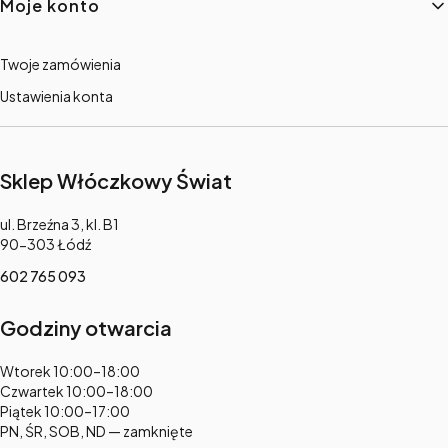
Moje konto
Twoje zamówienia
Ustawienia konta
Sklep Włóczkowy Świat
Adres:
ul. Brzeźna 3, kl. B1
90-303 Łódź
602 765 093
Godziny otwarcia
Adres:
Wtorek 10:00–18:00
Czwartek 10:00–18:00
Piątek 10:00–17:00
PN, ŚR, SOB, ND — zamknięte