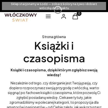
Sklep stacjonarny w Łodzi — zobacz kolory na żywo i dobierz
włóczkę do projektu
Produkty w koszyku
Menu
Zaloguj się
Koszyk
Strona główna
Książki i
czasopisma
Książki i czasopisma, dzięki którym zgłębisz swoją
wiedzę!
Niezależnie od tego, czy dzierganie jest Twoją pasją, czy
dopiero rozpoczynasz swoją przygodę z włóczką, warto
sięgnąć po fachowe książki i czasopisma, które pozwolą Ci
zgłębić posiadaną wiedzę. Ciekawe tytuły, jakie
zgromadziliśmy w polecanej kategorii, to propozycja dla
amatorów i pasjonatów – od Ciebie zależy, jak wykorzystasz