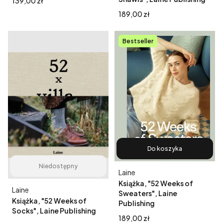
139,00 zł
Cena
189,00 zł
Bestseller
Do koszyka
Niedostępny
Producent
Laine
Książka, "52 Weeks of
Producent
Laine
Sweaters", Laine
Książka, "52 Weeks of
Publishing
Socks", Laine Publishing
Cena
189,00 zł