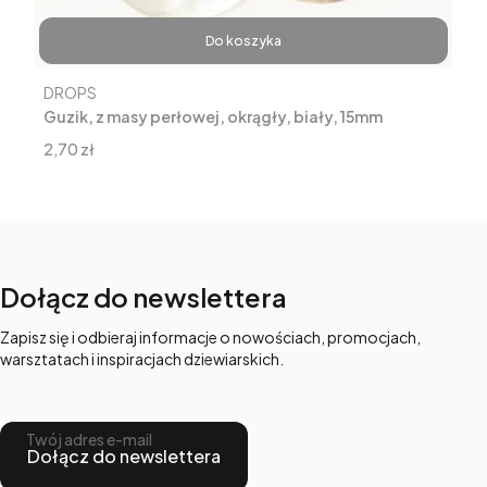
Do koszyka
Producent
DROPS
Guzik, z masy perłowej, okrągły, biały, 15mm
Cena
2,70 zł
Dołącz do newslettera
Zapisz się i odbieraj informacje o nowościach, promocjach,
warsztatach i inspiracjach dziewiarskich.
Twój adres e-mail
Dołącz do newslettera