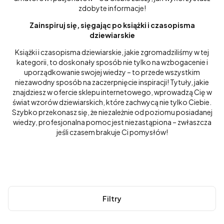
zdobyte informacje!
Zainspiruj się, sięgając po książki i czasopisma
dziewiarskie
Książki i czasopisma dziewiarskie, jakie zgromadziliśmy w tej
kategorii, to doskonały sposób nie tylko na wzbogacenie i
uporządkowanie swojej wiedzy – to przede wszystkim
niezawodny sposób na zaczerpnięcie inspiracji! Tytuły, jakie
znajdziesz w ofercie sklepu internetowego, wprowadzą Cię w
świat wzorów dziewiarskich, które zachwycą nie tylko Ciebie.
Szybko przekonasz się, że niezależnie od poziomu posiadanej
wiedzy, profesjonalna pomoc jest niezastąpiona – zwłaszcza
jeśli czasem brakuje Ci pomysłów!
Filtry