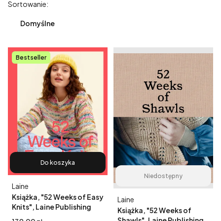
Lista produktów
Sortowanie:
Domyślne
Bestseller
Do koszyka
Niedostępny
Producent
Laine
Książka, "52 Weeks of Easy
Producent
Laine
Knits", Laine Publishing
Książka, "52 Weeks of
Shawls", Laine Publishing
Cena