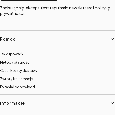
Zapisując się, akceptujesz regulamin newslettera i politykę
prywatności.
Linki w stopce
Pomoc
Jak kupować?
Metody płatności
Czas i koszty dostawy
Zwroty i reklamacje
Pytania i odpowiedzi
Informacje