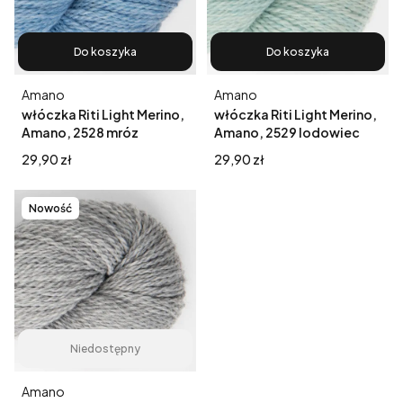
Do koszyka
Do koszyka
Producent
Producent
Amano
Amano
włóczka Riti Light Merino,
włóczka Riti Light Merino,
Amano, 2528 mróz
Amano, 2529 lodowiec
Cena
Cena
29,90 zł
29,90 zł
Nowość
Niedostępny
Producent
Amano