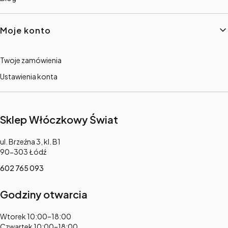
Moje konto
Twoje zamówienia
Ustawienia konta
Sklep Włóczkowy Świat
Adres:
ul. Brzeźna 3, kl. B1
90-303 Łódź
602 765 093
Godziny otwarcia
Adres:
Wtorek 10:00–18:00
Czwartek 10:00–18:00