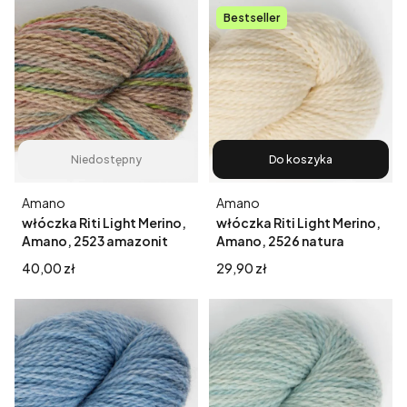
Bestseller
Niedostępny
Do koszyka
Producent
Producent
Amano
Amano
włóczka Riti Light Merino,
włóczka Riti Light Merino,
Amano, 2523 amazonit
Amano, 2526 natura
Cena
Cena
40,00 zł
29,90 zł