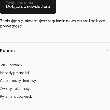
Twój adres e-mail
Dołącz do newslettera
Zapisując się, akceptujesz regulamin newslettera i politykę
prywatności.
Linki w stopce
Pomoc
Jak kupować?
Metody płatności
Czas i koszty dostawy
Zwroty i reklamacje
Pytania i odpowiedzi