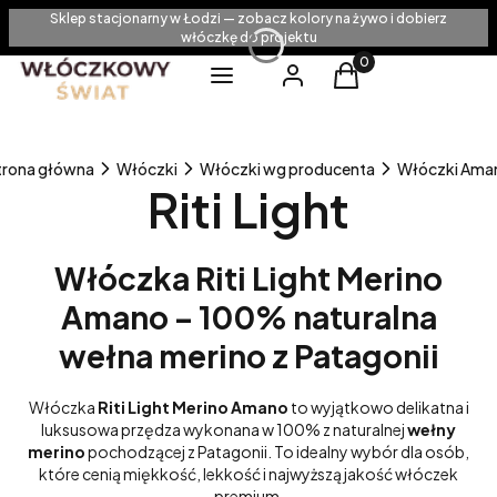
Sklep stacjonarny w Łodzi — zobacz kolory na żywo i dobierz
włóczkę do projektu
Produkty w koszyku
Menu
Zaloguj się
Koszyk
trona główna
Włóczki
Włóczki wg producenta
Włóczki Ama
Riti Light
Włóczka Riti Light Merino
Amano – 100% naturalna
wełna merino z Patagonii
Włóczka
Riti Light Merino Amano
to wyjątkowo delikatna i
luksusowa przędza wykonana w 100% z naturalnej
wełny
merino
pochodzącej z Patagonii. To idealny wybór dla osób,
które cenią miękkość, lekkość i najwyższą jakość włóczek
premium.