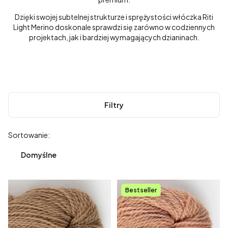
Dzięki swojej subtelnej strukturze i sprężystości włóczka Riti
Light Merino doskonale sprawdzi się zarówno w codziennych
projektach, jak i bardziej wymagających dzianinach.
Filtry
Lista produktów
Sortowanie:
Domyślne
Bestseller