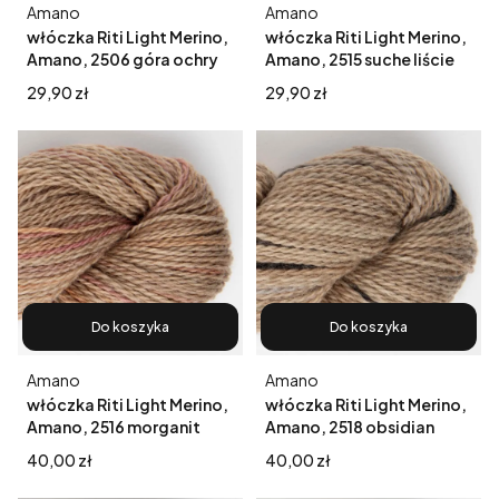
Producent
Producent
Amano
Amano
włóczka Riti Light Merino,
włóczka Riti Light Merino,
Amano, 2506 góra ochry
Amano, 2515 suche liście
Cena
Cena
29,90 zł
29,90 zł
Do koszyka
Do koszyka
Producent
Producent
Amano
Amano
włóczka Riti Light Merino,
włóczka Riti Light Merino,
Amano, 2516 morganit
Amano, 2518 obsidian
Cena
Cena
40,00 zł
40,00 zł