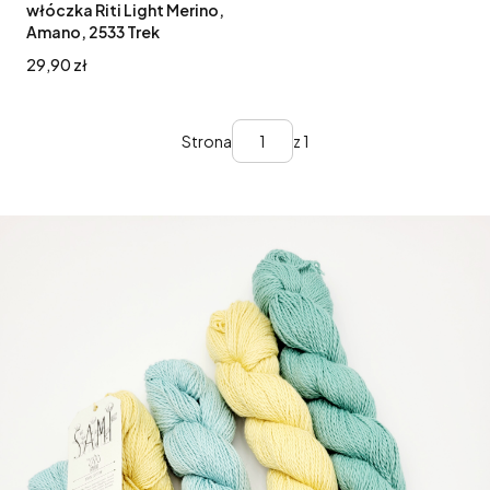
włóczka Riti Light Merino,
Amano, 2533 Trek
Cena
29,90 zł
Strona
z 1