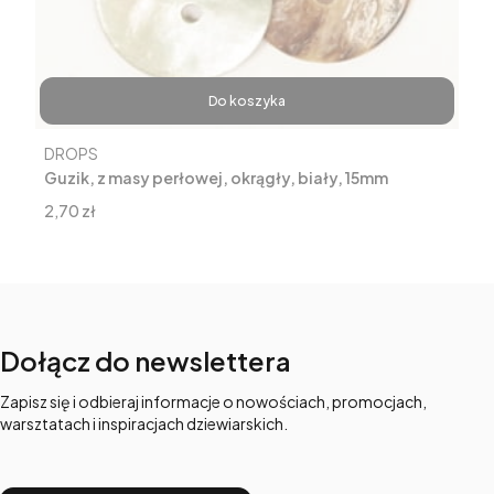
Do koszyka
Producent
DROPS
Guzik, z masy perłowej, okrągły, biały, 15mm
Cena
2,70 zł
Dołącz do newslettera
Zapisz się i odbieraj informacje o nowościach, promocjach,
warsztatach i inspiracjach dziewiarskich.