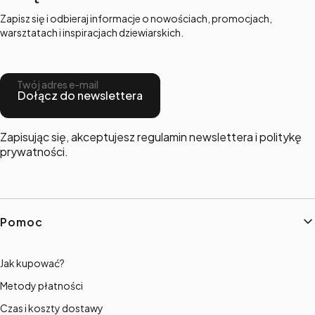
Zapisz się i odbieraj informacje o nowościach, promocjach,
warsztatach i inspiracjach dziewiarskich.
Twój adres e-mail
Dołącz do newslettera
Zapisując się, akceptujesz regulamin newslettera i politykę
prywatności.
Linki w stopce
Pomoc
Jak kupować?
Metody płatności
Czas i koszty dostawy