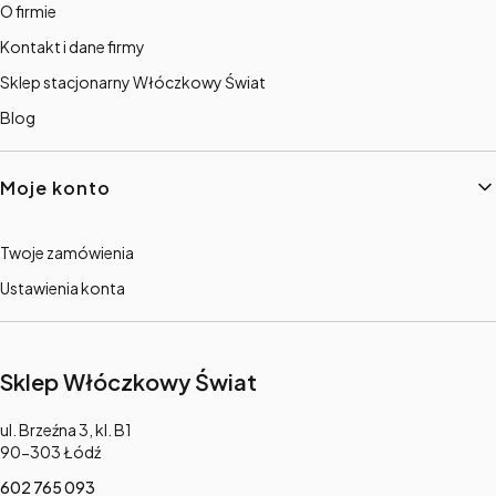
O firmie
Kontakt i dane firmy
Sklep stacjonarny Włóczkowy Świat
Blog
Moje konto
Twoje zamówienia
Ustawienia konta
Sklep Włóczkowy Świat
Adres:
ul. Brzeźna 3, kl. B1
90-303 Łódź
602 765 093