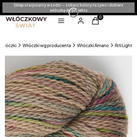
Sklep stacjonarny w Łodzi — zobacz kolory na żywo i dobierz
włóczkę do projektu
Produkty w koszyku
Menu
Zaloguj się
Koszyk
Włóczki
Włóczki wg producenta
Włóczki Amano
Riti Light