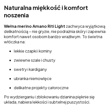
Naturalna miękkość i komfort
noszenia
Wełna merino Amano Riti Light
zachwyca wyjątkową
delikatnością – nie gryzie, nie podrażnia skóry i zapewnia
komfort nawet osobom bardzo wrażliwym. To świetna
włóczka na:
lekkie czapki i kominy
zwiewne szale i chusty
swetry i kardigany
ubranka niemowlęce
delikatne projekty całoroczne
Po wydzierganiu i zblokowaniu dzianina pięknie się
układa, nabiera lekkości i subtelnej puszystości.