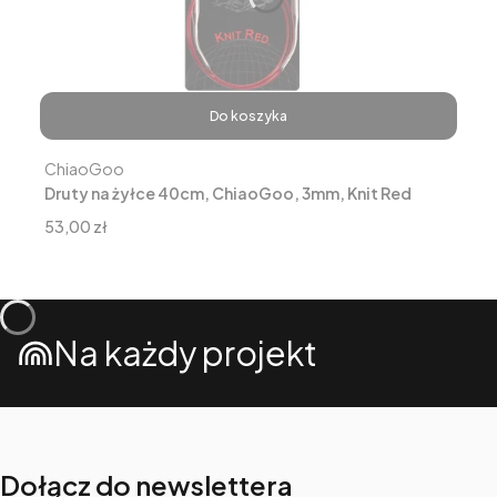
Do koszyka
Producent
ChiaoGoo
Druty na żyłce 40cm, ChiaoGoo, 3mm, Knit Red
Cena
53,00 zł
Na każdy projekt
Dołącz do newslettera