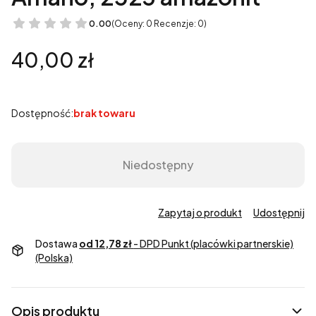
0.00
(Oceny: 0 Recenzje: 0)
Cena
40,00 zł
Dostępność:
brak towaru
Niedostępny
Zapytaj o produkt
Udostępnij
Dostawa
od 12,78 zł
- DPD Punkt (placówki partnerskie)
(Polska)
Opis produktu