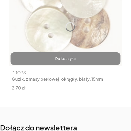
Do koszyka
Producent
DROPS
Guzik, z masy perłowej, okrągły, biały, 15mm
Cena
2,70 zł
Dołącz do newslettera