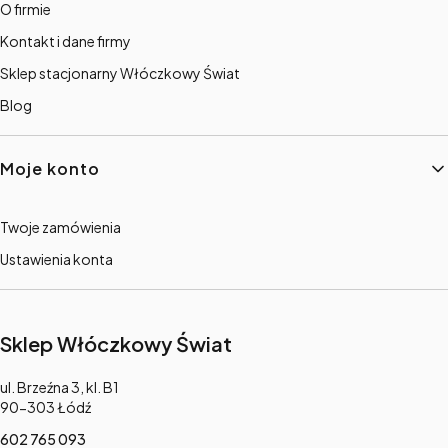
O firmie
Kontakt i dane firmy
Sklep stacjonarny Włóczkowy Świat
Blog
Moje konto
Twoje zamówienia
Ustawienia konta
Sklep Włóczkowy Świat
Adres:
ul. Brzeźna 3, kl. B1
90-303 Łódź
602 765 093