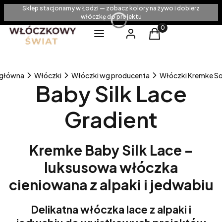
Sklep stacjonarny w Łodzi — zobacz kolory na żywo i dobierz
włóczkę do projektu
Produkty w koszyku
Menu
Zaloguj się
Koszyk
 główna
Włóczki
Włóczki wg producenta
Włóczki Kremke So
Baby Silk Lace
Gradient
Kremke Baby Silk Lace –
luksusowa włóczka
cieniowana z alpaki i jedwabiu
Delikatna włóczka lace z alpaki i