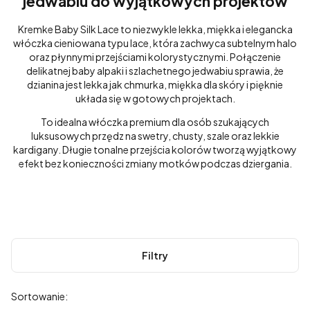
jedwabiu do wyjątkowych projektów
Kremke
Baby Silk Lace to niezwykle lekka, miękka i elegancka
włóczka cieniowana typu lace, która zachwyca subtelnym halo
oraz płynnymi przejściami kolorystycznymi. Połączenie
delikatnej baby alpaki i szlachetnego jedwabiu sprawia, że
dzianina jest lekka jak chmurka, miękka dla skóry i pięknie
układa się w gotowych projektach.
To idealna włóczka premium dla osób szukających
luksusowych przędz na swetry, chusty, szale oraz lekkie
kardigany. Długie tonalne przejścia kolorów tworzą wyjątkowy
efekt bez konieczności zmiany motków podczas dziergania.
Filtry
Lista produktów
Sortowanie: