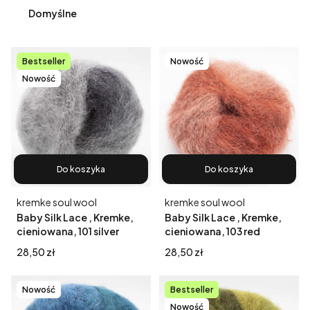
Domyślne
Bestseller
Nowość
Nowość
Do koszyka
Do koszyka
Producent
Producent
kremke soul wool
kremke soul wool
Baby Silk Lace , Kremke,
Baby Silk Lace , Kremke,
cieniowana, 101 silver
cieniowana, 103 red
Cena
Cena
28,50 zł
28,50 zł
Nowość
Bestseller
Nowość