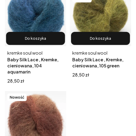
Do koszyka
Do koszyka
Producent
Producent
kremke soul wool
kremke soul wool
Baby Silk Lace , Kremke,
Baby Silk Lace , Kremke,
cieniowana, 104
cieniowana, 105 green
aquamarin
Cena
28,50 zł
Cena
28,50 zł
Nowość