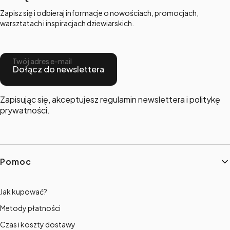
Zapisz się i odbieraj informacje o nowościach, promocjach,
warsztatach i inspiracjach dziewiarskich.
Twój adres e-mail
Dołącz do newslettera
Zapisując się, akceptujesz regulamin newslettera i politykę
prywatności.
Linki w stopce
Pomoc
Jak kupować?
Metody płatności
Czas i koszty dostawy