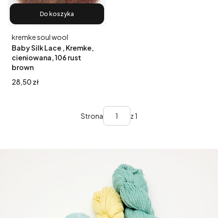
Do koszyka
Producent
kremke soul wool
Baby Silk Lace , Kremke,
cieniowana, 106 rust
brown
Cena
28,50 zł
Strona
z 1