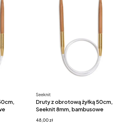
Producent
Seeknit
 50cm,
Druty z obrotową żyłką 50cm,
we
Seeknit 8mm, bambusowe
Cena
48,00 zł