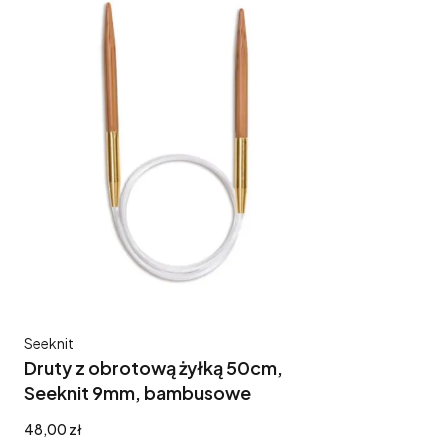
Producent
Seeknit
Druty z obrotową żyłką 50cm,
Seeknit 9mm, bambusowe
Cena
48,00 zł