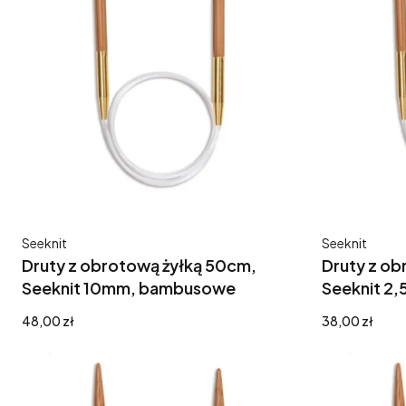
Producent
Producent
Seeknit
Seeknit
Druty z obrotową żyłką 50cm,
Druty z ob
Seeknit 10mm, bambusowe
Seeknit 2
Cena
Cena
48,00 zł
38,00 zł