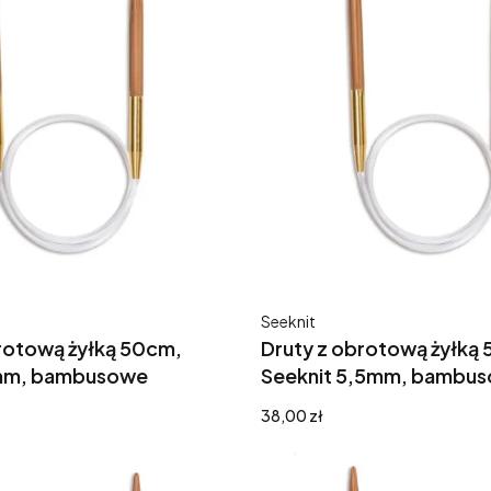
Producent
Seeknit
rotową żyłką 50cm,
Druty z obrotową żyłką
4mm, bambusowe
Seeknit 5,5mm, bambu
Cena
38,00 zł