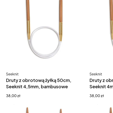
Producent
Producent
Seeknit
Seeknit
Druty z obrotową żyłką 50cm,
Druty z ob
Seeknit 4,5mm, bambusowe
Seeknit 
Cena
Cena
38,00 zł
38,00 zł