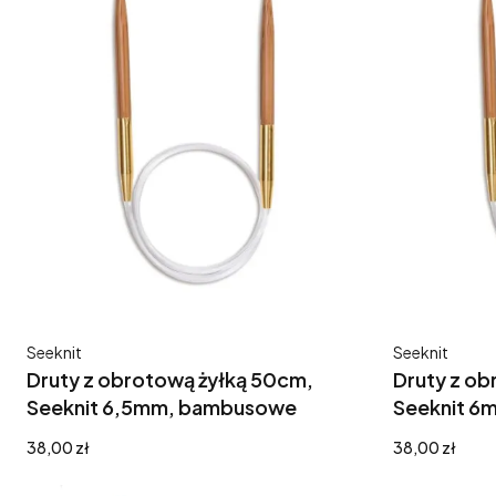
Producent
Producent
Seeknit
Seeknit
Druty z obrotową żyłką 50cm,
Druty z ob
Seeknit 6,5mm, bambusowe
Seeknit 6
Cena
Cena
38,00 zł
38,00 zł