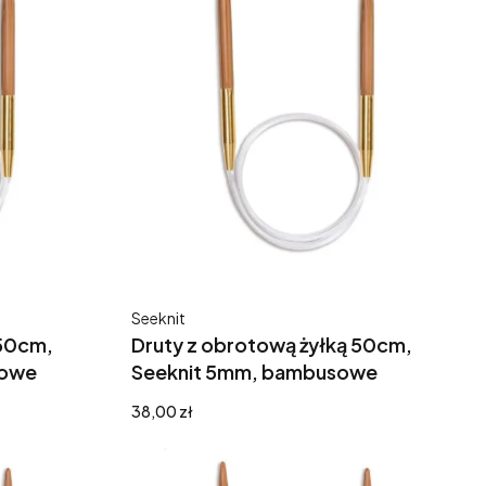
Producent
Seeknit
 50cm,
Druty z obrotową żyłką 50cm,
sowe
Seeknit 5mm, bambusowe
Cena
38,00 zł