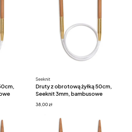
Producent
Seeknit
 50cm,
Druty z obrotową żyłką 50cm,
sowe
Seeknit 3mm, bambusowe
Cena
38,00 zł