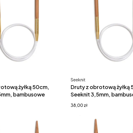
Producent
Seeknit
rotową żyłką 50cm,
Druty z obrotową żyłką
,5mm, bambusowe
Seeknit 3,5mm, bambu
Cena
38,00 zł