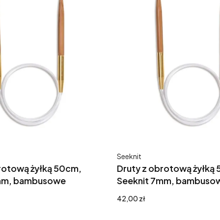
Producent
Seeknit
rotową żyłką 50cm,
Druty z obrotową żyłką
mm, bambusowe
Seeknit 7mm, bambuso
Cena
42,00 zł