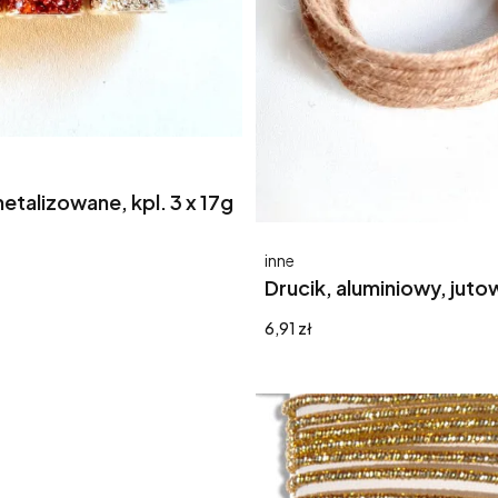
etalizowane, kpl. 3 x 17g
Producent
inne
Drucik, aluminiowy, juto
Cena
6,91 zł