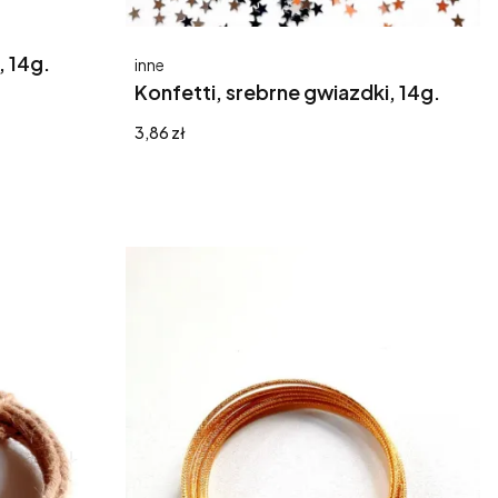
, 14g.
Producent
inne
Konfetti, srebrne gwiazdki, 14g.
Cena
3,86 zł