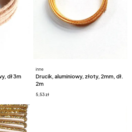
Producent
inne
wy, dł 3m
Drucik, aluminiowy, złoty, 2mm, dł.
2m
Cena
5,53 zł