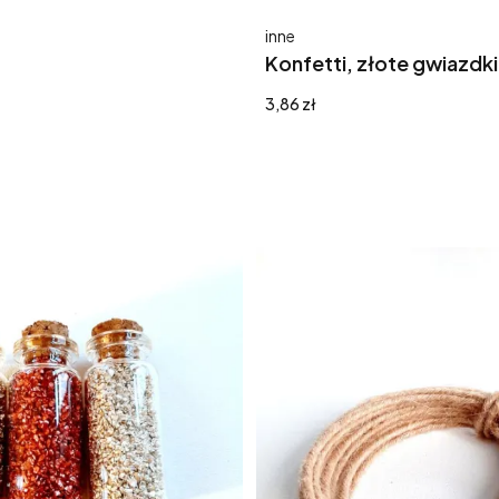
Producent
inne
Konfetti, złote gwiazdki
Cena
3,86 zł