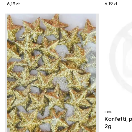
Cena
Cena
6,19 zł
6,19 zł
Producent
inne
Konfetti, p
2g