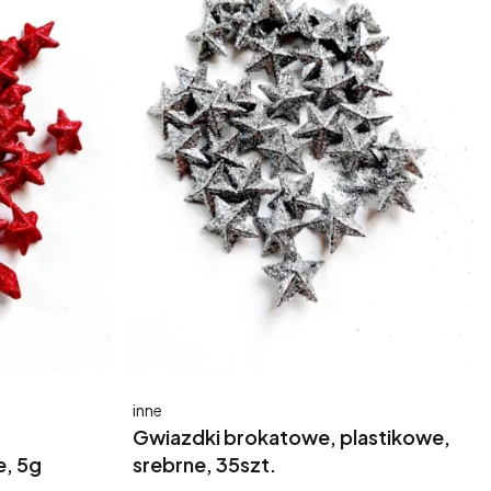
Producent
inne
Gwiazdki brokatowe, plastikowe,
, 5g
srebrne, 35szt.