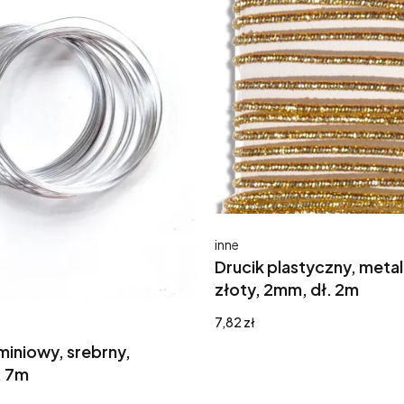
Producent
inne
Drucik plastyczny, meta
złoty, 2mm, dł. 2m
Cena
7,82 zł
uminiowy, srebrny,
. 7m