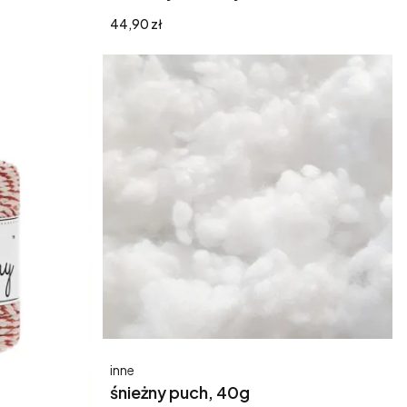
Cena
44,90 zł
Producent
inne
śnieżny puch, 40g