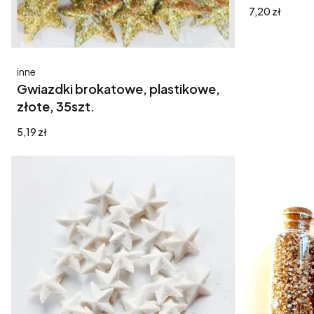
Cena
7,20 zł
Producent
inne
Gwiazdki brokatowe, plastikowe,
złote, 35szt.
Cena
5,19 zł