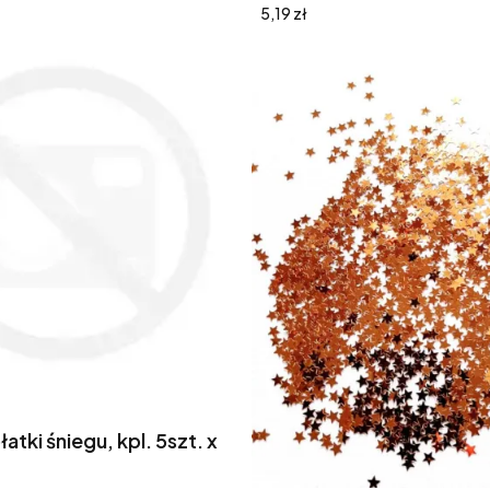
Cena
5,19 zł
łatki śniegu, kpl. 5szt. x