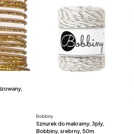
lizowany,
Producent
Bobbiny
Sznurek do makramy, 3ply,
Bobbiny, srebrny, 50m