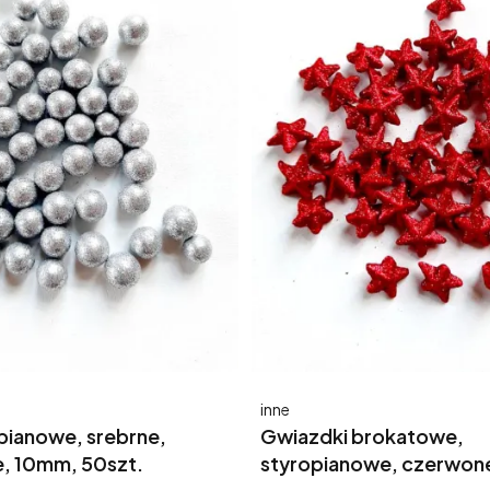
Producent
inne
opianowe, srebrne,
Gwiazdki brokatowe,
, 10mm, 50szt.
styropianowe, czerwone