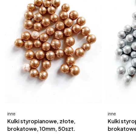
Producent
Producent
inne
inne
Kulki styropianowe, złote,
Kulki styr
brokatowe, 10mm, 50szt.
brokatowe