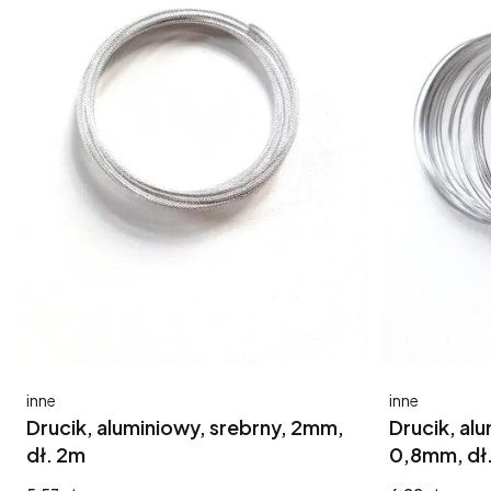
Producent
Producent
inne
inne
Drucik, aluminiowy, srebrny, 2mm,
Drucik, al
dł. 2m
0,8mm, dł