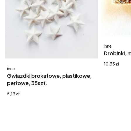
Producent
inne
Drobinki, m
Cena
10,35 zł
Producent
inne
Gwiazdki brokatowe, plastikowe,
perłowe, 35szt.
Cena
5,19 zł