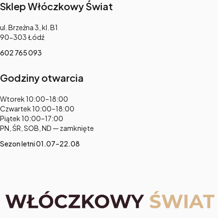
Sklep Włóczkowy Świat
Adres:
ul. Brzeźna 3, kl. B1
90-303 Łódź
602 765 093
Godziny otwarcia
Adres:
Wtorek 10:00–18:00
Czwartek 10:00–18:00
Piątek 10:00–17:00
PN, ŚR, SOB, ND — zamknięte
Sezon letni 01.07–22.08