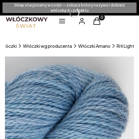
Sklep stacjonarny w Łodzi — zobacz kolory na żywo i dobierz
włóczkę do projektu
Produkty w koszyku
Menu
Zaloguj się
Koszyk
Włóczki
Włóczki wg producenta
Włóczki Amano
Riti Light