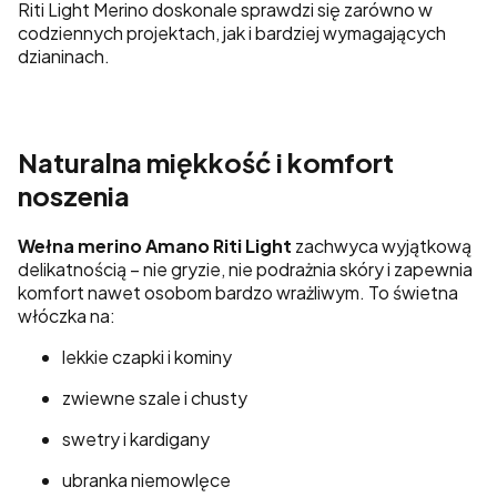
Riti Light Merino doskonale sprawdzi się zarówno w
codziennych projektach, jak i bardziej wymagających
dzianinach.
Naturalna miękkość i komfort
noszenia
Wełna merino Amano Riti Light
zachwyca wyjątkową
delikatnością – nie gryzie, nie podrażnia skóry i zapewnia
komfort nawet osobom bardzo wrażliwym. To świetna
włóczka na:
lekkie czapki i kominy
zwiewne szale i chusty
swetry i kardigany
ubranka niemowlęce