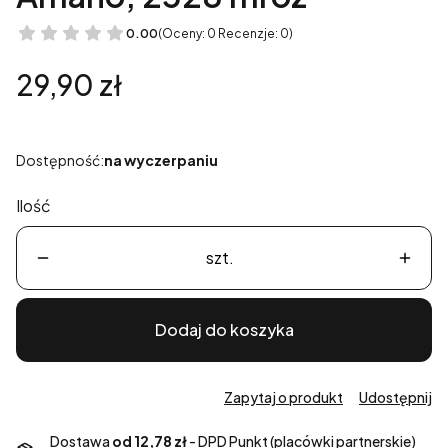
0.00
(Oceny: 0 Recenzje: 0)
Cena
29,90 zł
Dostępność:
na wyczerpaniu
Ilość
szt.
Dodaj do koszyka
Zapytaj o produkt
Udostępnij
Dostawa
od 12,78 zł
- DPD Punkt (placówki partnerskie)