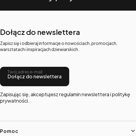
Dołącz do newslettera
Zapisz się i odbieraj informacje o nowościach, promocjach,
warsztatach i inspiracjach dziewiarskich.
Twój adres e-mail
Dołącz do newslettera
Zapisując się, akceptujesz regulamin newslettera i politykę
prywatności.
Linki w stopce
Pomoc