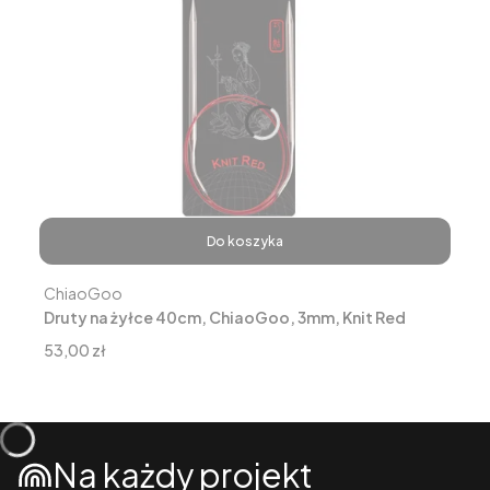
Do koszyka
Producent
ChiaoGoo
Druty na żyłce 40cm, ChiaoGoo, 3mm, Knit Red
Cena
53,00 zł
Na każdy projekt