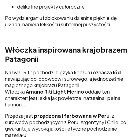
delikatne projekty całoroczne
Po wydzierganiu i zblokowaniu dzianina pięknie się
układa, nabiera lekkości i subtelnej puszystości.
Włóczka inspirowana krajobrazem
Patagonii
Nazwa „Riti” pochodzi z języka keczua i oznacza
lód
–
nawiązując do lodowców i surowego, a jednocześnie
magicznego krajobrazu Patagonii.
Włóczka
Amano Riti Light Merino
oddaje ten
charakter: jest lekka jak powietrze, naturalna i pełna
harmonii.
Przędza jest
przędzona i farbowana w Peru
, z
surowców pochodzących z Peru, Argentyny i Chile, co
gwarantuje wysoką jakość i etyczne pochodzenie
materiału.