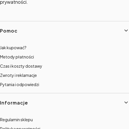
prywatności.
Linki w stopce
Pomoc
Jak kupować?
Metody płatności
Czas i koszty dostawy
Zwroty i reklamacje
Pytania i odpowiedzi
Informacje
Regulamin sklepu
Polityka prywatności