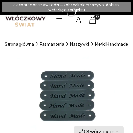
Sklep stacjonarny w Łodzi — zobacz kolory na żywo i dobierz
włóczkę do projektu
Produkty w koszyku
Menu
Zaloguj się
Koszyk
Strona główna
Pasmanteria
Naszywki
Metki Handmade
Otwórz galerię