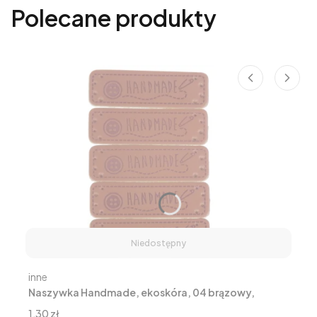
Polecane produkty
Niedostępny
Producent
inne
Naszywka Handmade, ekoskóra, 04 brązowy,
1,5x5cm
Cena
1,30 zł