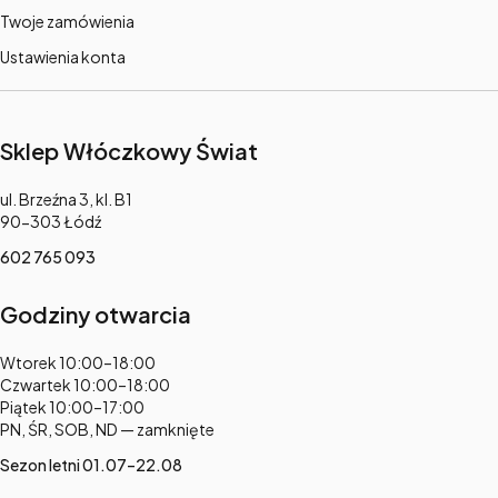
Twoje zamówienia
Ustawienia konta
Sklep Włóczkowy Świat
Adres:
ul. Brzeźna 3, kl. B1
90-303 Łódź
602 765 093
Godziny otwarcia
Adres:
Wtorek 10:00–18:00
Czwartek 10:00–18:00
Piątek 10:00–17:00
PN, ŚR, SOB, ND — zamknięte
Sezon letni 01.07–22.08