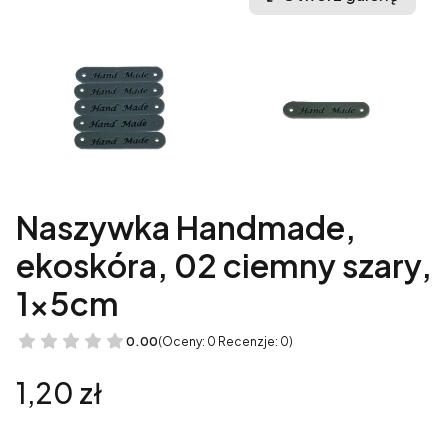
Naszywka Handmade,
ekoskóra, 02 ciemny szary,
1x5cm
0.00
(Oceny: 0 Recenzje: 0)
Cena
1,20 zł