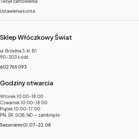
Twoje zamówienia
Ustawienia konta
Sklep Włóczkowy Świat
Adres:
ul. Brzeźna 3, kl. B1
90-303 Łódź
602 765 093
Godziny otwarcia
Adres:
Wtorek 10:00–18:00
Czwartek 10:00–18:00
Piątek 10:00–17:00
PN, ŚR, SOB, ND — zamknięte
Sezon letni 01.07–22.08