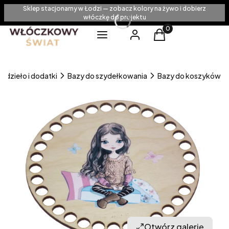
Sklep stacjonarny w Łodzi — zobacz kolory na żywo i dobierz
włóczkę do projektu
Produkty w koszyku
Menu
Zaloguj się
Koszyk
odzieło i dodatki
Bazy do szydełkowania
Bazy do koszyków
Otwórz galerię