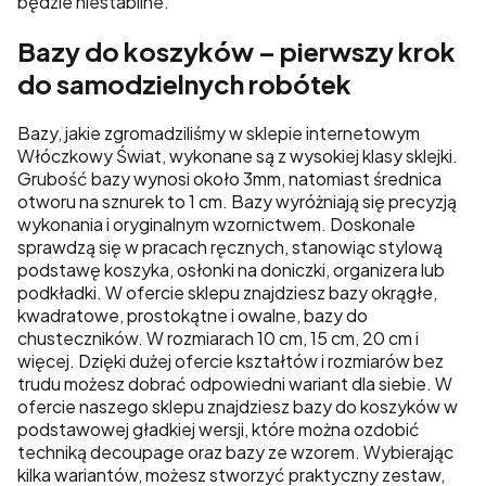
będzie niestabilne.
Bazy do koszyków – pierwszy krok
do samodzielnych robótek
Bazy, jakie zgromadziliśmy w sklepie internetowym
Włóczkowy Świat, wykonane są z wysokiej klasy sklejki.
Grubość bazy wynosi około 3mm, natomiast średnica
otworu na sznurek to 1 cm. Bazy wyróżniają się precyzją
wykonania i oryginalnym wzornictwem. Doskonale
sprawdzą się w pracach ręcznych, stanowiąc stylową
podstawę koszyka, osłonki na doniczki, organizera lub
podkładki. W ofercie sklepu znajdziesz bazy okrągłe,
kwadratowe, prostokątne i owalne, bazy do
chusteczników. W rozmiarach 10 cm, 15 cm, 20 cm i
więcej. Dzięki dużej ofercie kształtów i rozmiarów bez
trudu możesz dobrać odpowiedni wariant dla siebie. W
ofercie naszego sklepu znajdziesz bazy do koszyków w
podstawowej gładkiej wersji, które można ozdobić
techniką decoupage oraz bazy ze wzorem. Wybierając
kilka wariantów, możesz stworzyć praktyczny zestaw,