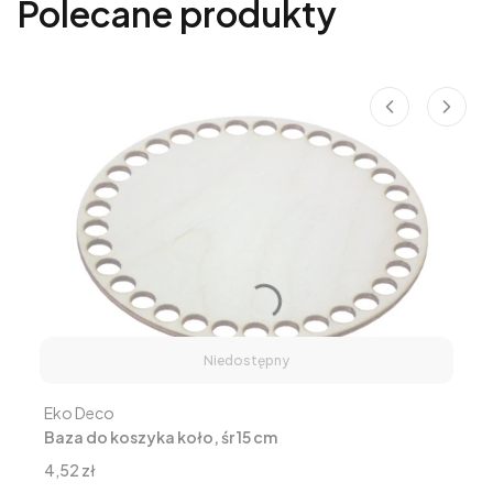
Polecane produkty
Niedostępny
Producent
Eko Deco
Baza do koszyka koło, śr 15 cm
Cena
4,52 zł