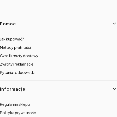
Linki w stopce
Pomoc
Jak kupować?
Metody płatności
Czas i koszty dostawy
Zwroty i reklamacje
Pytania i odpowiedzi
Informacje
Regulamin sklepu
Polityka prywatności