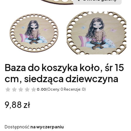
Baza do koszyka koło, śr 15
cm, siedząca dziewczyna
0.00
(Oceny: 0 Recenzje: 0)
Cena
9,88 zł
Dostępność:
na wyczerpaniu