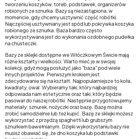
tworzeniu koszyków, toreb, podstawek, organizerów
robionych ze sznurka. Bazy są niezastąpiona, w
momencie, gdy chcemy usztywnić część robótki.
Najczęściej usztywniany jest spód lub pokrywka koszyka
robionego ze sznurka. Baza bardzo często
wykorzystywana jest do wykonania ozdobnego pudełka
na chusteczki.
Bazy ze sklejki dostępne we Włóczkowym Świcie mają
różne kształty i wielkości. Warto mieć je w swojej
kolekcji, gdyż mogą posłużyć jako "baza" pod wiele
innych projektów. Pierwszym krokiem jest
zdecydowanie się na kształt. Najpopularniejsze to koła,
kwadraty, owal. Wybieramy taki, który najbardziej
odpowiada nam estetycznie oraz taki, który będzie
pasował do naszej robótki. Następnie przygotowujemy
materiały: sznurek, nożyczki oraz bazę. Bazę można
zrobić samodzielnie lub też kupić. Bazę ze sklejki możesz
wykorzystać z przędzą spaghetti lub grubszym
sznurkiem bawełnianym. Dzięki wykorzystaniu bazy nie
musisz obawiać się, że dno koszyka lub podstawki