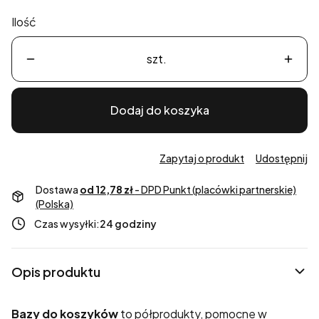
Ilość
szt.
Dodaj do koszyka
Zapytaj o produkt
Udostępnij
Dostawa
od 12,78 zł
- DPD Punkt (placówki partnerskie)
(Polska)
Czas wysyłki:
24 godziny
Opis produktu
Bazy do koszyków
to półprodukty, pomocne w