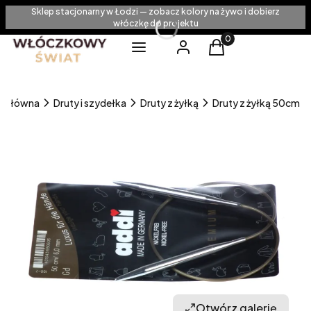
Sklep stacjonarny w Łodzi — zobacz kolory na żywo i dobierz
włóczkę do projektu
Produkty w koszyku
Menu
Zaloguj się
Koszyk
a główna
Druty i szydełka
Druty z żyłką
Druty z żyłką 50cm
Otwórz galerię