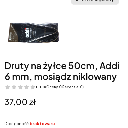
Druty na żyłce 50cm, Addi
6 mm, mosiądz niklowany
0.00
(Oceny: 0 Recenzje: 0)
Cena
37,00 zł
Dostępność:
brak towaru