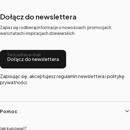
Dołącz do newslettera
Zapisz się i odbieraj informacje o nowościach, promocjach,
warsztatach i inspiracjach dziewiarskich.
Twój adres e-mail
Dołącz do newslettera
Zapisując się, akceptujesz regulamin newslettera i politykę
prywatności.
Linki w stopce
Pomoc
Jak kupować?