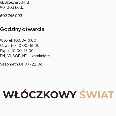
Adres:
ul. Brzeźna 3, kl. B1
90-303 Łódź
602 765 093
Godziny otwarcia
Adres:
Wtorek 10:00–18:00
Czwartek 10:00–18:00
Piątek 10:00–17:00
PN, ŚR, SOB, ND — zamknięte
Sezon letni 01.07–22.08