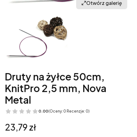
Otwórz galerię
Druty na żyłce 50cm,
KnitPro 2,5 mm, Nova
Metal
0.00
(Oceny: 0 Recenzje: 0)
Cena
23,79 zł