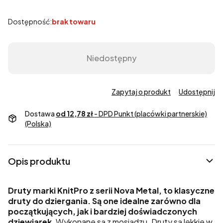
Dostępność:
brak towaru
Niedostępny
Zapytaj o produkt
Udostępnij
Dostawa
od 12,78 zł
- DPD Punkt (placówki partnerskie)
(Polska)
Opis produktu
Druty marki KnitPro z serii Nova Metal, to klasyczne
druty do dziergania. Są one idealne zarówno dla
początkujących, jak i bardziej doświadczonych
dziewiarek
. Wykonane są z mosiądzu. Druty są lekkie w