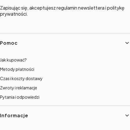
Zapisując się, akceptujesz regulamin newslettera i politykę
prywatności.
Linki w stopce
Pomoc
Jak kupować?
Metody płatności
Czas i koszty dostawy
Zwroty i reklamacje
Pytania i odpowiedzi
Informacje