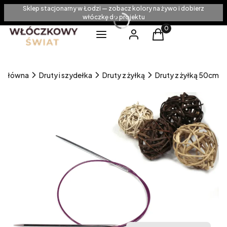
Sklep stacjonarny w Łodzi — zobacz kolory na żywo i dobierz
włóczkę do projektu
Produkty w koszyku
Menu
Zaloguj się
Koszyk
a główna
Druty i szydełka
Druty z żyłką
Druty z żyłką 50cm