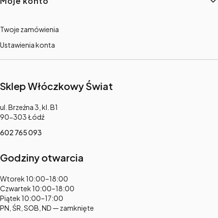
Moje konto
Twoje zamówienia
Ustawienia konta
Sklep Włóczkowy Świat
Adres:
ul. Brzeźna 3, kl. B1
90-303 Łódź
602 765 093
Godziny otwarcia
Adres:
Wtorek 10:00–18:00
Czwartek 10:00–18:00
Piątek 10:00–17:00
PN, ŚR, SOB, ND — zamknięte