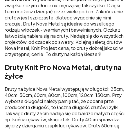
związku z czym dłonie nie męczą się tak szybko. Dzięki
temu możesz dziergać przez wiele godzin. Zakończenie
drutów jest szpiczaste, dlatego wygodnie się nimi
pracuje. Druty Nova Metal są idealne do wszelkiego
rodzaju włóczek - wełnianych i bawełnianych. Oczka z
łatwością nabiera się na druty. Nadają się do wszystkich
projektów, od czapek po swetry. Kolejną zaletą drutów
Nova Metal, Knit Pro jest cena, to druty dobrej jakości w
przystępnej cenie. To druty na każdą kieszeń!
Druty Knit Pro Nova Metal, druty na
żyłce
Druty na żyłce Nova Metal występują w długości: 25cm,
40cm, 50cm, 60cm, 80cm, 100cm, 120cm, 150cm. Przy
wyborze długości należy pamiętać, że podana prze
producenta długość, to łączna długość drutów i żyłki.
Tak więc druty 25cm nadają się do bardzo małych części
np. końca rękawów, skarpetek. Druty 40cm sprawdza
się przy dzierganiu czapki lub rękawów. Druty 60cm są