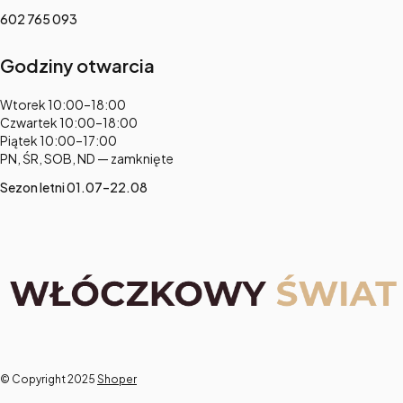
602 765 093
Godziny otwarcia
Adres:
Wtorek 10:00–18:00
Czwartek 10:00–18:00
Piątek 10:00–17:00
PN, ŚR, SOB, ND — zamknięte
Sezon letni 01.07–22.08
© Copyright 2025
Shoper