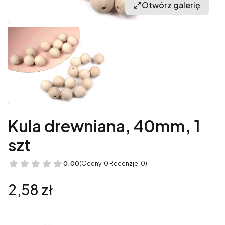
Otwórz galerię
Kula drewniana, 40mm, 1
szt
0.00
(Oceny: 0 Recenzje: 0)
Cena
2,58 zł