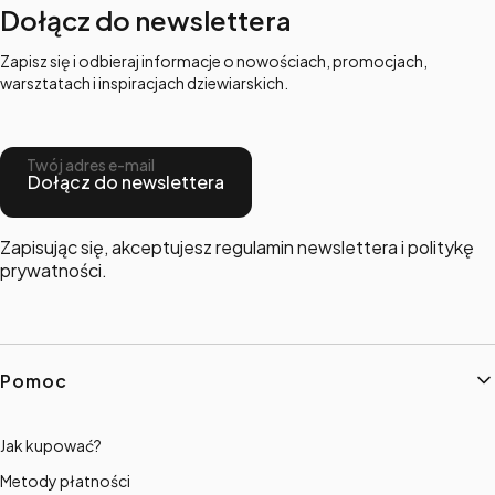
Dołącz do newslettera
Zapisz się i odbieraj informacje o nowościach, promocjach,
warsztatach i inspiracjach dziewiarskich.
Twój adres e-mail
Dołącz do newslettera
Zapisując się, akceptujesz regulamin newslettera i politykę
prywatności.
Linki w stopce
Pomoc
Jak kupować?
Metody płatności