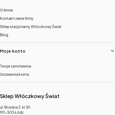
O firmie
Kontakt i dane firmy
Sklep stacjonarny Włóczkowy Świat
Blog
Moje konto
Twoje zamówienia
Ustawienia konta
Sklep Włóczkowy Świat
Adres:
ul. Brzeźna 3, kl. B1
90-303 Łódź