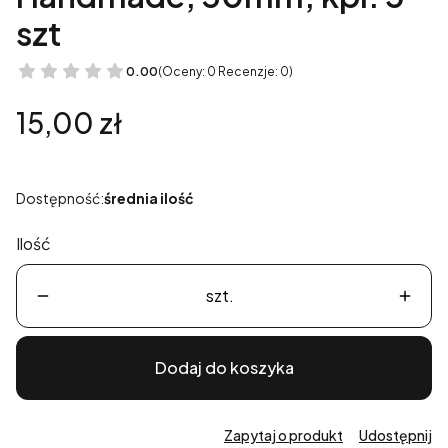
szt
0.00
(Oceny: 0 Recenzje: 0)
Cena
15,00 zł
Dostępność:
średnia ilość
Ilość
szt.
Dodaj do koszyka
Zapytaj o produkt
Udostępnij