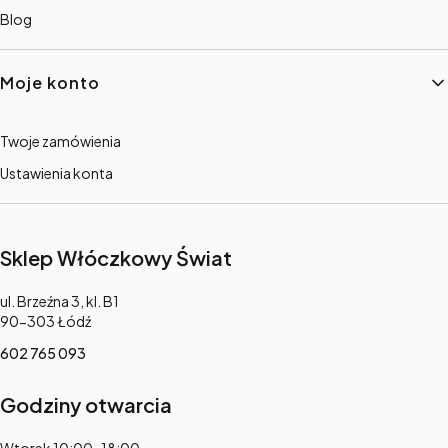
Blog
Moje konto
Twoje zamówienia
Ustawienia konta
Sklep Włóczkowy Świat
Adres:
ul. Brzeźna 3, kl. B1
90-303 Łódź
602 765 093
Godziny otwarcia
Adres: