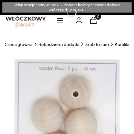
Sklep stacjonarny w Łodzi — zobacz kolory na żywo i dobierz
włóczkę do projektu
Produkty w koszyku
Menu
Zaloguj się
Koszyk
Strona główna
Rękodzieło i dodatki
Zrób to sam
Koraliki