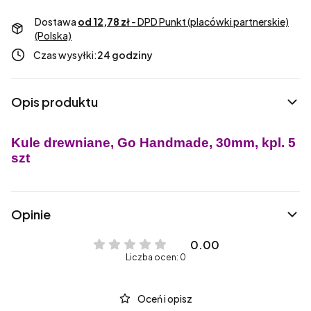
Dostawa
od 12,78 zł
- DPD Punkt (placówki partnerskie)
(Polska)
Czas wysyłki:
24 godziny
Opis produktu
Kule drewniane, Go Handmade, 30mm, kpl. 5
szt
Opinie
0.00
Liczba ocen: 0
Oceń i opisz