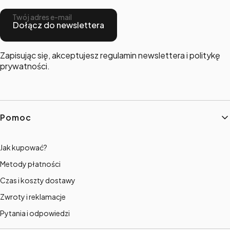
Twój adres e-mail
Dołącz do newslettera
Zapisując się, akceptujesz regulamin newslettera i politykę
prywatności.
Linki w stopce
Pomoc
Jak kupować?
Metody płatności
Czas i koszty dostawy
Zwroty i reklamacje
Pytania i odpowiedzi