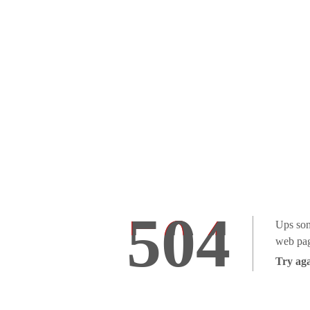
504
Ups som
web pag
Try aga