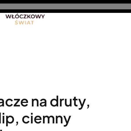
nt
Promocje
Nowe produkty
Blog
Rękodzieło 
cze na druty,
lip, ciemny