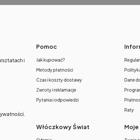
Linki w stopce
Pomoc
Info
rsztatach i
Jak kupować?
Regulam
Metody płatności
Polityk
Czas i koszty dostawy
Dane d
Zwroty i reklamacje
Progra
Pytania i odpowiedzi
Płatno
Raty
prywatności.
Włóczkowy Świat
Moje