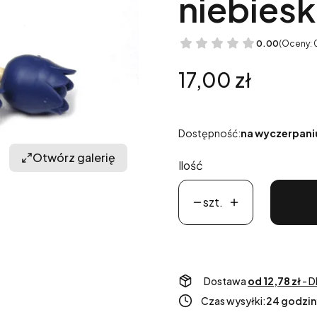
niebiesk
0.00
(Oceny: 
Cena
17,00 zł
Dostępność:
na wyczerpani
Otwórz galerię
Ilość
szt.
Dostawa
od 12,78 zł
- D
Czas wysyłki:
24 godzin