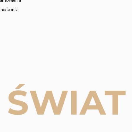
zamówienia
nia konta