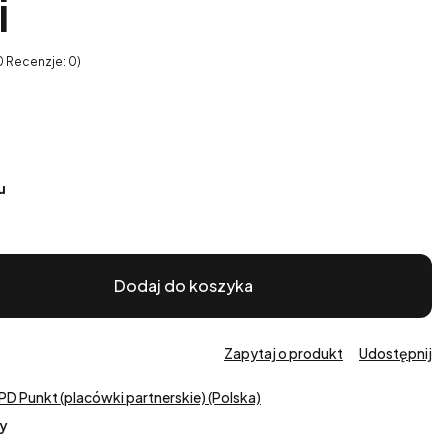
i
0 Recenzje: 0)
u
Dodaj do koszyka
Zapytaj o produkt
Udostępnij
PD Punkt (placówki partnerskie) (Polska)
y