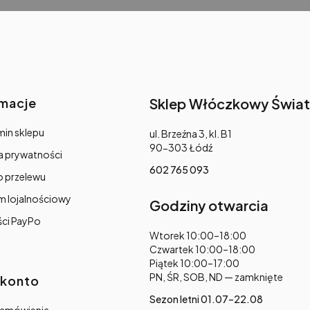
rmacje
Sklep Włóczkowy Świat
in sklepu
Adres:
ul. Brzeźna 3, kl. B1
90-303 Łódź
a prywatności
602 765 093
o przelewu
m lojalnościowy
Godziny otwarcia
ści PayPo
Adres:
Wtorek 10:00–18:00
Czwartek 10:00–18:00
Piątek 10:00–17:00
PN, ŚR, SOB, ND — zamknięte
 konto
Sezon letni 01.07–22.08