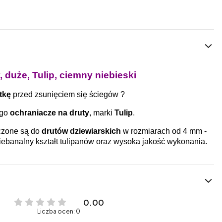
 duże, Tulip, ciemny niebieski
tkę
przed zsunięciem się ściegów ?
ego
ochraniacze na druty
, marki
Tulip
.
czone są do
drutów dziewiarskich
w rozmiarach od 4 mm -
niebanalny kształt tulipanów oraz wysoka jakość wykonania.
0.00
Liczba ocen: 0