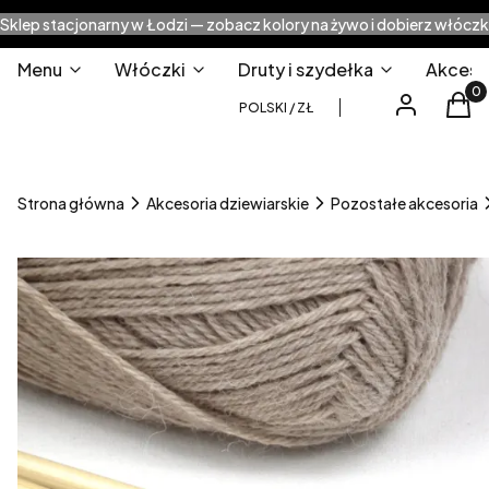
Sklep stacjonarny w Łodzi — zobacz kolory na żywo i dobierz włóczk
Menu
Włóczki
Druty i szydełka
Akcesor
Produ
Zaloguj się
Kos
POLSKI / ZŁ
Strona główna
Akcesoria dziewiarskie
Pozostałe akcesoria