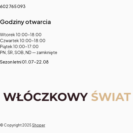
602 765 093
Godziny otwarcia
Adres:
Wtorek 10:00–18:00
Czwartek 10:00–18:00
Piątek 10:00–17:00
PN, ŚR, SOB, ND — zamknięte
Sezon letni 01.07–22.08
© Copyright 2025
Shoper