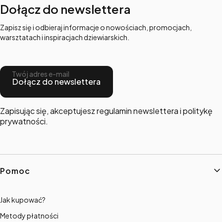
Dołącz do newslettera
Zapisz się i odbieraj informacje o nowościach, promocjach,
warsztatach i inspiracjach dziewiarskich.
Twój adres e-mail
Dołącz do newslettera
Zapisując się, akceptujesz regulamin newslettera i politykę
prywatności.
Linki w stopce
Pomoc
Jak kupować?
Metody płatności