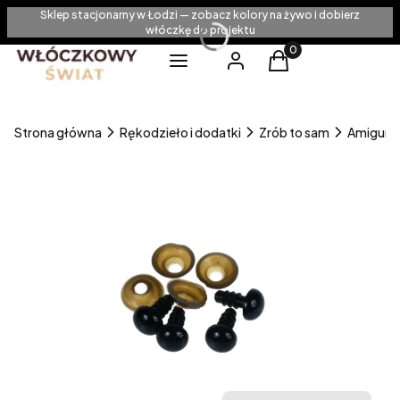
Sklep stacjonarny w Łodzi — zobacz kolory na żywo i dobierz
włóczkę do projektu
Produkty w koszyku
Menu
Zaloguj się
Koszyk
Strona główna
Rękodzieło i dodatki
Zrób to sam
Amiguru