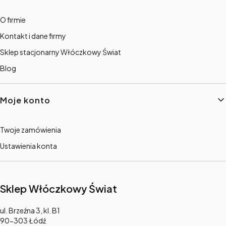
O firmie
Kontakt i dane firmy
Sklep stacjonarny Włóczkowy Świat
Blog
Moje konto
Twoje zamówienia
Ustawienia konta
Sklep Włóczkowy Świat
Adres:
ul. Brzeźna 3, kl. B1
90-303 Łódź