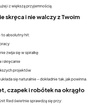
żej i z większą przyjemnością.
nie skręca i nie walczy z Twoim
to absolutny hit:
 pracy
ie zwija się w spiralkę
 i skręcanie
ększych projektów
układa się naturalnie – dokładnie tak, jak powinna.
et, czapek i robótek na okrągło
nit Red świetnie sprawdzą się przy: