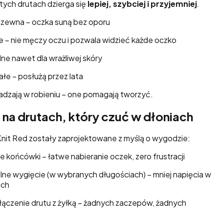
tych drutach dzierga się
lepiej, szybciej i przyjemniej
.
erdzewna – oczka suną bez oporu
– nie męczy oczu i pozwala widzieć każde oczko
lne nawet dla wrażliwej skóry
ałe – posłużą przez lata
kadzają w robieniu – one pomagają tworzyć.
 na drutach, który czuć w dłoniach
nit Red zostały zaprojektowane z myślą o wygodzie:
e końcówki – łatwe nabieranie oczek, zero frustracji
ne wygięcie (w wybranych długościach) – mniej napięcia w
ach
 łączenie drutu z żyłką – żadnych zaczepów, żadnych