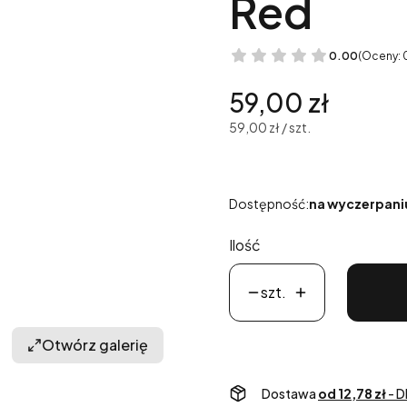
Red
0.00
(Oceny: 
Cena
59,00 zł
59,00 zł / szt.
Dostępność:
na wyczerpani
Ilość
szt.
Otwórz galerię
Dostawa
od 12,78 zł
- D