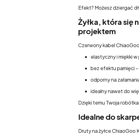
Efekt? Możesz dziergać dłu
Żyłka, która się 
projektem
Czerwony kabel ChiaoGoo 
elastyczny i miękki w
bez efektu pamięci – n
odporny na załamania
idealny nawet do wi
Dzięki temu Twoja robótka 
Idealne do skarp
Druty na żyłce ChiaoGoo K