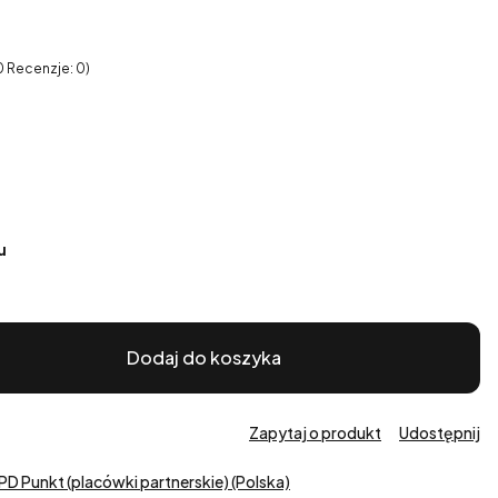
0 Recenzje: 0)
u
Dodaj do koszyka
Zapytaj o produkt
Udostępnij
PD Punkt (placówki partnerskie) (Polska)