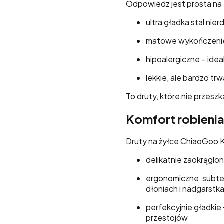
Odpowiedz jest prosta na 
ultra gładka stal ni
matowe wykończenie 
hipoalergiczne – idea
lekkie, ale bardzo trw
To druty, które nie przesz
Komfort robienia
Druty na żyłce ChiaoGoo K
delikatnie zaokrąglon
ergonomiczne, subtel
dłoniach i nadgarstk
perfekcyjnie gładkie
przestojów