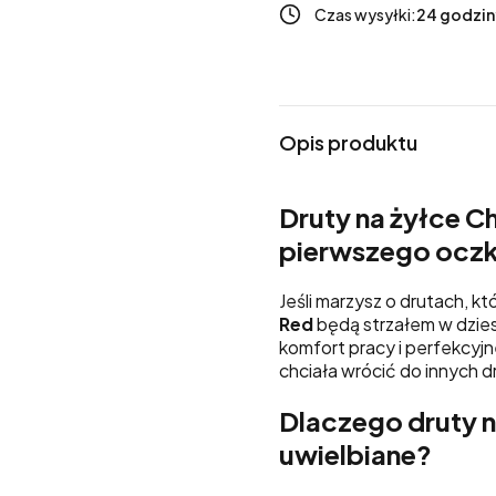
Czas wysyłki:
24 godzin
Opis produktu
Druty na żyłce C
pierwszego ocz
Jeśli marzysz o drutach, k
Red
będą strzałem w dzies
komfort pracy i perfekcyjn
chciała wrócić do innych d
Dlaczego druty n
uwielbiane?