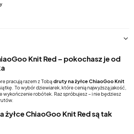
y
hiaoGoo Knit Red – pokochasz je od
ka
tóre pracują razem z Tobą
druty na żyłce ChiaoGoo Knit
iątkę. To wybór dziewiarek, które cenią najwyższą jakość,
e wykończenie robótek. Raz spróbujesz – i nie będziesz
rutów.
a żyłce ChiaoGoo Knit Red są tak