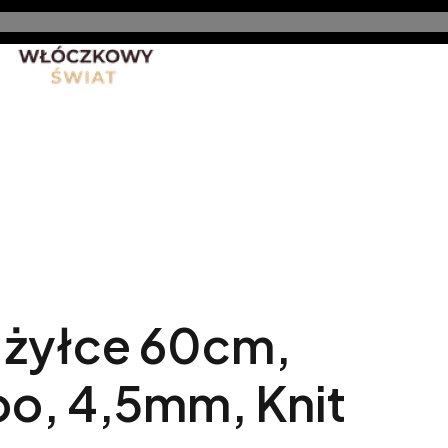
nt
Promocje
Nowe produkty
Blog
Rękodzieło 
 żyłce 60cm,
o, 4,5mm, Knit