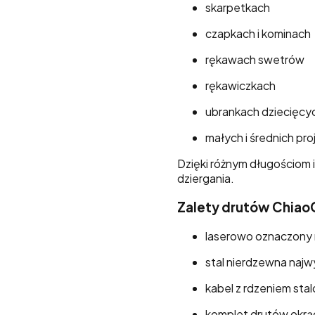
skarpetkach
czapkach i kominach
rękawach swetrów
rękawiczkach
ubrankach dziecięcy
małych i średnich pr
Dzięki różnym długościom 
dziergania.
Zalety drutów ChiaoG
laserowo oznaczony r
stal nierdzewna najwy
kabel z rdzeniem st
komplet drutów okrą