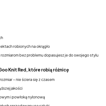
ch
ojektach robionych na okrągło
i rozmiarom bez problemu dopasujesz je do swojego stylu
oo Knit Red, które robią różnicę
ozmiar – nie ściera się z czasem
ższej jakości
alowym i powłoką nylonową
głych sprzedawany na sztuki