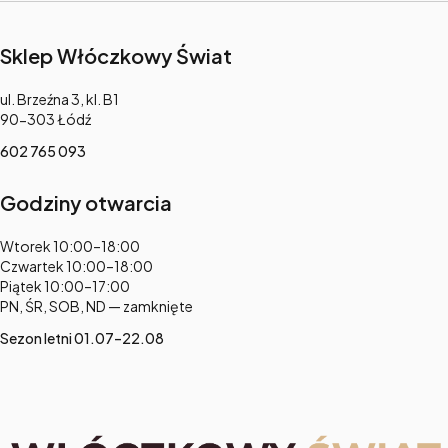
Sklep Włóczkowy Świat
Adres:
ul. Brzeźna 3, kl. B1
90-303 Łódź
602 765 093
Godziny otwarcia
Adres:
Wtorek 10:00–18:00
Czwartek 10:00–18:00
Piątek 10:00–17:00
PN, ŚR, SOB, ND — zamknięte
Sezon letni 01.07–22.08