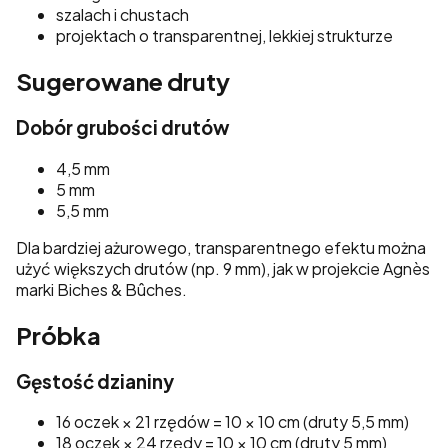
szalach i chustach
projektach o transparentnej, lekkiej strukturze
Sugerowane druty
Dobór grubości drutów
4,5 mm
5 mm
5,5 mm
Dla bardziej ażurowego, transparentnego efektu można
użyć większych drutów (np. 9 mm), jak w projekcie Agnès
marki Biches & Bûches.
Próbka
Gęstość dzianiny
16 oczek × 21 rzędów = 10 × 10 cm (druty 5,5 mm)
18 oczek × 24 rzędy = 10 × 10 cm (druty 5 mm)