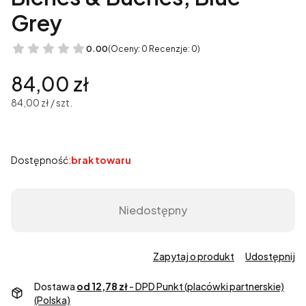
Grey
0.00
(Oceny: 0 Recenzje: 0)
Cena
84,00 zł
84,00 zł / szt.
Dostępność:
brak towaru
Niedostępny
Zapytaj o produkt
Udostępnij
Dostawa
od 12,78 zł
- DPD Punkt (placówki partnerskie)
(Polska)