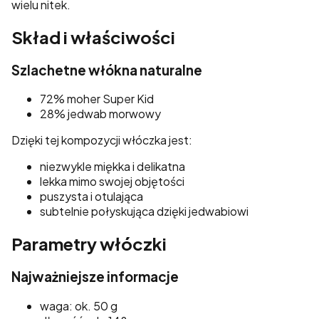
wielu nitek.
Skład i właściwości
Szlachetne włókna naturalne
72% moher Super Kid
28% jedwab morwowy
Dzięki tej kompozycji włóczka jest:
niezwykle miękka i delikatna
lekka mimo swojej objętości
puszysta i otulająca
subtelnie połyskująca dzięki jedwabiowi
Parametry włóczki
Najważniejsze informacje
waga: ok. 50 g