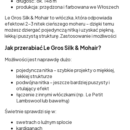
długość: ok. 148 m
produkcja: przędzona i farbowana we Włoszech
Le Gros Silk & Mohair to włóczka, która odpowiada
efektowi 2–3 nitek cieńszego moheru – dzięki temu
możesz dziergać pojedynczą nitką i uzyskać piękną,
lekką i puszystą strukturę.Zastosowanie i możliwości
Jak przerabiać Le Gros Silk & Mohair?
Możliwości jest naprawdę dużo:
pojedyncza nitka – szybkie projekty o miękkiej,
lekkiej strukturze
podwójna nitka – jeszcze bardziej puszysty i
otulający efekt
łączenie z innymi włóczkami (np. Le Petit
Lambswool lub bawełną)
Świetnie sprawdzi się w:
swetrach o luźnym splocie
kardiganach