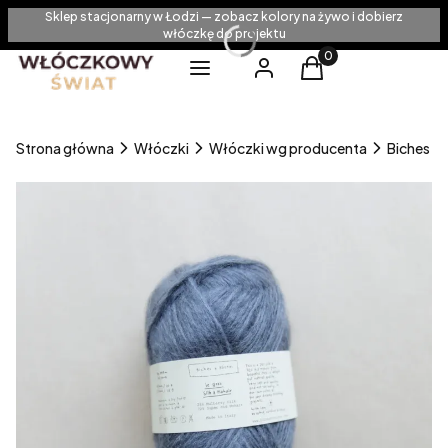
Sklep stacjonarny w Łodzi — zobacz kolory na żywo i dobierz
włóczkę do projektu
Produkty w koszyku
Menu
Zaloguj się
Koszyk
Strona główna
Włóczki
Włóczki wg producenta
Biches &