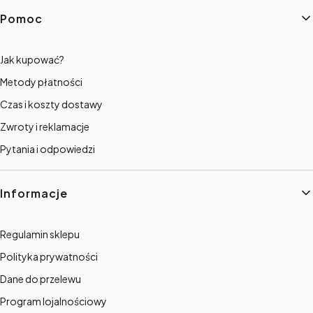
Linki w stopce
Pomoc
Jak kupować?
Metody płatności
Czas i koszty dostawy
Zwroty i reklamacje
Pytania i odpowiedzi
Informacje
Regulamin sklepu
Polityka prywatności
Dane do przelewu
Program lojalnościowy