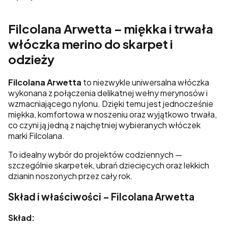
Filcolana Arwetta – miękka i trwała
włóczka merino do skarpet i
odzieży
Filcolana Arwetta
to niezwykle uniwersalna włóczka
wykonana z połączenia delikatnej wełny merynosów i
wzmacniającego nylonu. Dzięki temu jest jednocześnie
miękka, komfortowa w noszeniu oraz wyjątkowo trwała,
co czyni ją jedną z najchętniej wybieranych włóczek
marki
Filcolana
.
To idealny wybór do projektów codziennych —
szczególnie skarpetek, ubrań dziecięcych oraz lekkich
dzianin noszonych przez cały rok.
Skład i właściwości – Filcolana Arwetta
Skład: