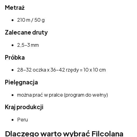
Metraż
210 m / 50 g
Zalecane druty
2,5–3 mm
Próbka
28–32 oczka x 36–42 rzędy = 10 x 10 cm
Pielęgnacja
można prać w pralce (program do wełny)
Kraj produkcji
Peru
Dlaczego warto wybrać Filcolana