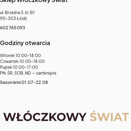
Adres:
ul. Brzeźna 3, kl. B1
90-303 Łódź
602 765 093
Godziny otwarcia
Adres:
Wtorek 10:00–18:00
Czwartek 10:00–18:00
Piątek 10:00–17:00
PN, ŚR, SOB, ND — zamknięte
Sezon letni 01.07–22.08