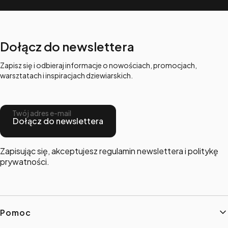
Dołącz do newslettera
Zapisz się i odbieraj informacje o nowościach, promocjach,
warsztatach i inspiracjach dziewiarskich.
Twój adres e-mail
Dołącz do newslettera
Zapisując się, akceptujesz regulamin newslettera i politykę
prywatności.
Linki w stopce
Pomoc