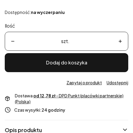
Dostępność:
na wyczerpaniu
Ilość
szt.
Dodaj do koszyka
Zapytaj o produkt
Udostępnij
Dostawa
od 12,78 zł
- DPD Punkt (placówki partnerskie)
(Polska)
Czas wysyłki:
24 godziny
Opis produktu