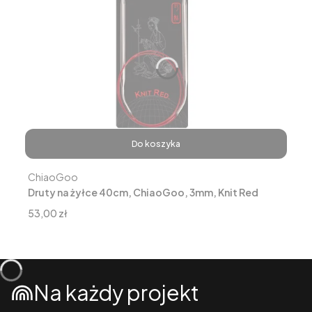
Do koszyka
Producent
ChiaoGoo
Druty na żyłce 40cm, ChiaoGoo, 3mm, Knit Red
Cena
53,00 zł
Na każdy projekt