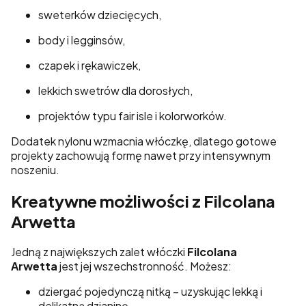
sweterków dziecięcych,
body i legginsów,
czapek i rękawiczek,
lekkich swetrów dla dorosłych,
projektów typu fair isle i kolorworków.
Dodatek nylonu wzmacnia włóczkę, dlatego gotowe
projekty zachowują formę nawet przy intensywnym
noszeniu.
Kreatywne możliwości z Filcolana
Arwetta
Jedną z największych zalet włóczki
Filcolana
Arwetta
jest jej wszechstronność. Możesz:
dziergać pojedynczą nitką – uzyskując lekką i
delikatną dzianinę,