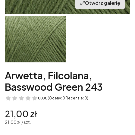
Otwórz galerię
Arwetta, Filcolana,
Basswood Green 243
0.00
(Oceny: 0 Recenzje: 0)
Cena
21,00 zł
21,00 zł / szt.