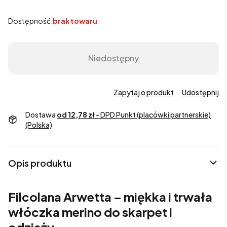
Dostępność:
brak towaru
Niedostępny
Zapytaj o produkt
Udostępnij
Dostawa
od 12,78 zł
- DPD Punkt (placówki partnerskie)
(Polska)
Opis produktu
Filcolana Arwetta – miękka i trwała
włóczka merino do skarpet i