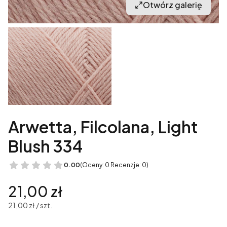
Otwórz galerię
Arwetta, Filcolana, Light
Blush 334
0.00
(Oceny: 0 Recenzje: 0)
Cena
21,00 zł
21,00 zł / szt.