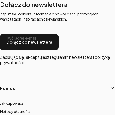
Dołącz do newslettera
Zapisz się i odbieraj informacje o nowościach, promocjach,
warsztatach i inspiracjach dziewiarskich.
Twój adres e-mail
Dołącz do newslettera
Zapisując się, akceptujesz regulamin newslettera i politykę
prywatności.
Linki w stopce
Pomoc
Jak kupować?
Metody płatności