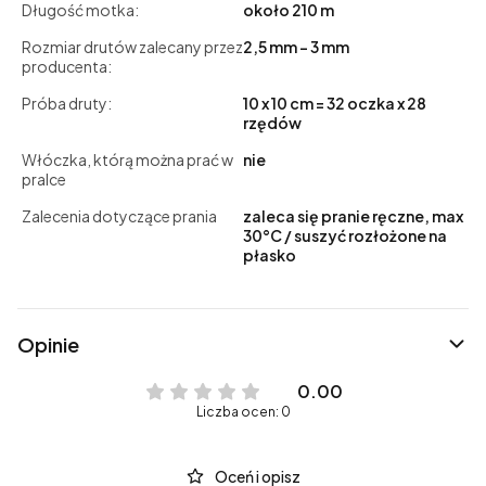
Długość motka:
około 210 m
Rozmiar drutów zalecany przez
2,5 mm - 3 mm
producenta:
Próba druty:
10 x 10 cm = 32 oczka x 28
rzędów
Włóczka, którą można prać w
nie
pralce
Zalecenia dotyczące prania
zaleca się pranie ręczne, max
30°C / suszyć rozłożone na
płasko
Opinie
0.00
Liczba ocen: 0
Oceń i opisz