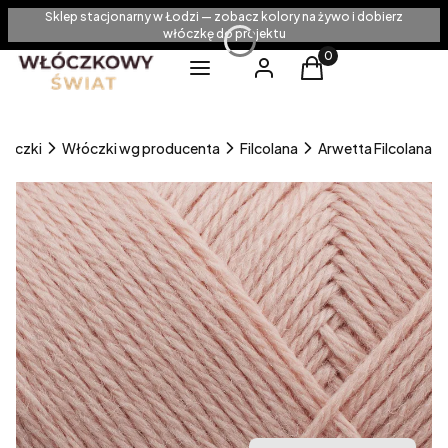
Sklep stacjonarny w Łodzi — zobacz kolory na żywo i dobierz
włóczkę do projektu
Produkty w koszyku
Menu
Zaloguj się
Koszyk
łóczki
Włóczki wg producenta
Filcolana
Arwetta Filcolana