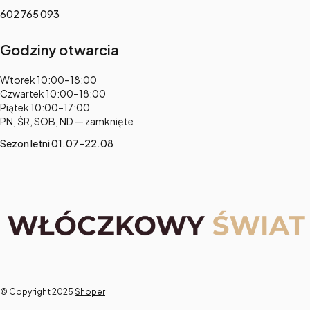
602 765 093
Godziny otwarcia
Adres:
Wtorek 10:00–18:00
Czwartek 10:00–18:00
Piątek 10:00–17:00
PN, ŚR, SOB, ND — zamknięte
Sezon letni 01.07–22.08
© Copyright 2025
Shoper