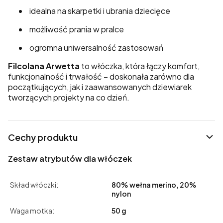
idealna na skarpetki i ubrania dziecięce
możliwość prania w pralce
ogromna uniwersalność zastosowań
Filcolana Arwetta
to włóczka, która łączy komfort,
funkcjonalność i trwałość – doskonała zarówno dla
początkujących, jak i zaawansowanych dziewiarek
tworzących projekty na co dzień.
Cechy produktu
Zestaw atrybutów dla włóczek
Skład włóczki:
80% wełna merino, 20%
nylon
Waga motka:
50 g