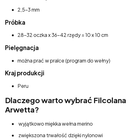
2,5–3 mm
Próbka
28–32 oczka x 36–42 rzędy = 10 x 10 cm
Pielęgnacja
można prać w pralce (program do wełny)
Kraj produkcji
Peru
Dlaczego warto wybrać Filcolana
Arwetta?
wyjątkowo miękka wełna merino
zwiększona trwałość dzięki nylonowi