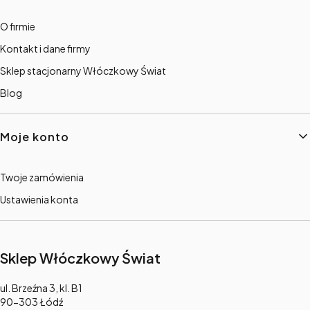
O firmie
Kontakt i dane firmy
Sklep stacjonarny Włóczkowy Świat
Blog
Moje konto
Twoje zamówienia
Ustawienia konta
Sklep Włóczkowy Świat
Adres:
ul. Brzeźna 3, kl. B1
90-303 Łódź