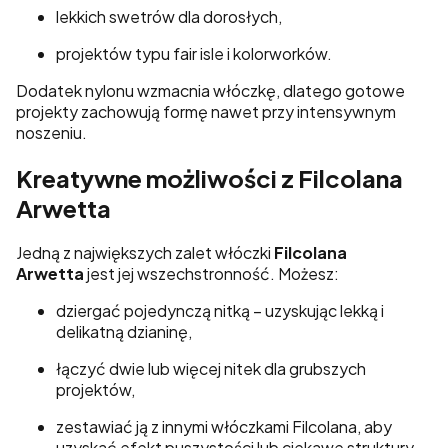
lekkich swetrów dla dorosłych,
projektów typu fair isle i kolorworków.
Dodatek nylonu wzmacnia włóczkę, dlatego gotowe
projekty zachowują formę nawet przy intensywnym
noszeniu.
Kreatywne możliwości z Filcolana
Arwetta
Jedną z największych zalet włóczki
Filcolana
Arwetta
jest jej wszechstronność. Możesz:
dziergać pojedynczą nitką – uzyskując lekką i
delikatną dzianinę,
łączyć dwie lub więcej nitek dla grubszych
projektów,
zestawiać ją z innymi włóczkami Filcolana, aby
uzyskać efekt puszystości lub ciekawe struktury,