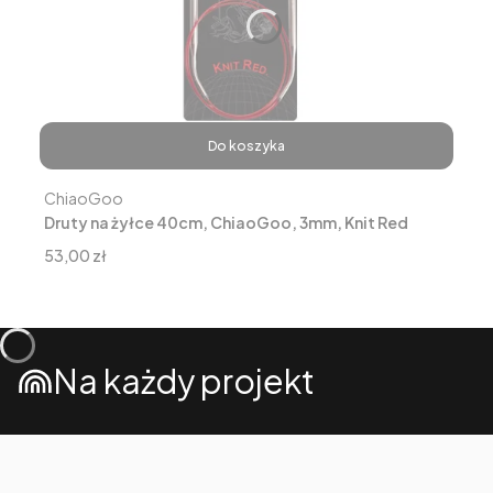
Do koszyka
Producent
ChiaoGoo
Druty na żyłce 40cm, ChiaoGoo, 3mm, Knit Red
Cena
53,00 zł
Na każdy projekt