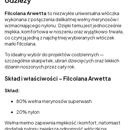
odzieży
Filcolana Arwetta
to niezwykle uniwersalna włóczka
wykonana z połączenia delikatnej wełny merynosów i
wzmacniającego nylonu. Dzięki temu jest jednocześnie
miękka, komfortowa w noszeniu oraz wyjątkowo trwała,
co czyni ją jedną z najchętniej wybieranych włóczek
marki
Filcolana
.
To idealny wybór do projektów codziennych —
szczególnie skarpetek, ubrań dziecięcych oraz lekkich
dzianin noszonych przez cały rok.
Skład i właściwości – Filcolana Arwetta
Skład:
80% wełna merynosów superwash
20% nylon
Wełna merino zapewnia miękkość i komfort, natomiast
dodatek nylonu zwiększa odporność włóczki na