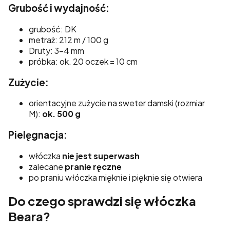
Grubość i wydajność:
grubość: DK
metraż: 212 m / 100 g
Druty: 3-4 mm
próbka: ok. 20 oczek = 10 cm
Zużycie:
orientacyjne zużycie na sweter damski (rozmiar
M):
ok. 500 g
Pielęgnacja:
włóczka
nie jest superwash
zalecane
pranie ręczne
po praniu włóczka mięknie i pięknie się otwiera
Do czego sprawdzi się włóczka
Beara?