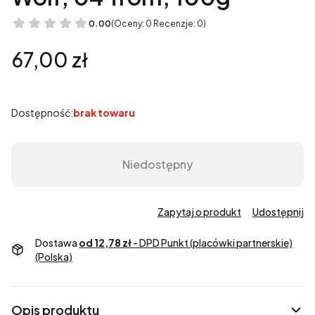
0.00
(Oceny: 0 Recenzje: 0)
Cena
67,00 zł
Dostępność:
brak towaru
Niedostępny
Zapytaj o produkt
Udostępnij
Dostawa
od 12,78 zł
- DPD Punkt (placówki partnerskie)
(Polska)
Opis produktu