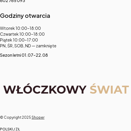
602 765 093
Godziny otwarcia
Adres:
Wtorek 10:00–18:00
Czwartek 10:00–18:00
Piątek 10:00–17:00
PN, ŚR, SOB, ND — zamknięte
Sezon letni 01.07–22.08
© Copyright 2025
Shoper
POLSKI / ZŁ