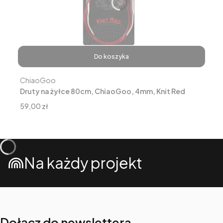
Do koszyka
Producent
ChiaoGoo
Druty na żyłce 80cm, ChiaoGoo, 4mm, Knit Red
Cena
59,00 zł
Na każdy projekt
Dołącz do newslettera