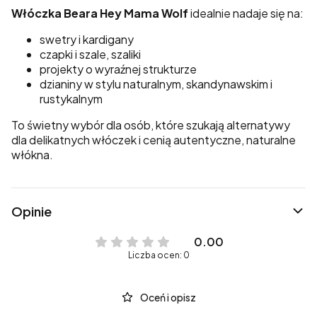
Włóczka Beara Hey Mama Wolf
idealnie nadaje się na:
swetry i kardigany
czapki i szale, szaliki
projekty o wyraźnej strukturze
dzianiny w stylu naturalnym, skandynawskim i
rustykalnym
To świetny wybór dla osób, które szukają alternatywy
dla delikatnych włóczek i cenią autentyczne, naturalne
włókna.
Opinie
0.00
Liczba ocen: 0
Oceń i opisz