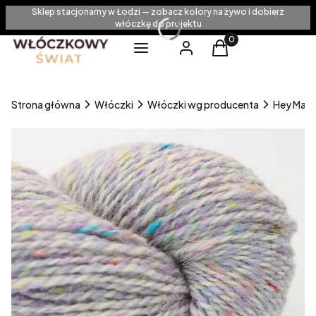
Sklep stacjonarny w Łodzi — zobacz kolory na żywo i dobierz
włóczkę do projektu
Produkty w koszyku
Menu
Zaloguj się
Koszyk
Strona główna
Włóczki
Włóczki wg producenta
Hey Mam