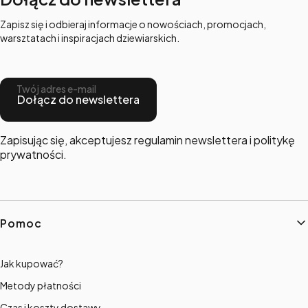
Zapisz się i odbieraj informacje o nowościach, promocjach,
warsztatach i inspiracjach dziewiarskich.
Twój adres e-mail
Dołącz do newslettera
Zapisując się, akceptujesz regulamin newslettera i politykę
prywatności.
Linki w stopce
Pomoc
Jak kupować?
Metody płatności
Czas i koszty dostawy