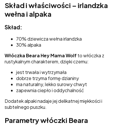
Skład i właściwości – irlandzka
wełna i alpaka
Skład:
70% dziewicza wełna irlandzka
30% alpaka
Włóczka Beara Hey Mama Wolf
to włóczka z
rustykalnym charakterem, dzięki czemu:
jest trwała i wytrzymała
dobrze trzyma formę dzianiny
ma naturalny, lekko surowy chwyt
zapewnia ciepło i oddychalność
Dodatek alpaki nadaje jej delikatnej miękkości i
subtelnego puszku.
Parametry włóczki Beara