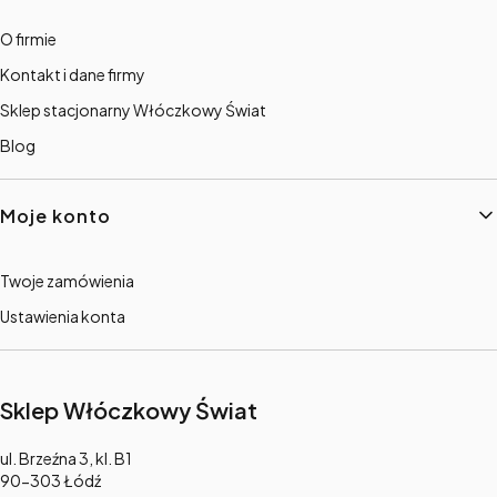
O firmie
Kontakt i dane firmy
Sklep stacjonarny Włóczkowy Świat
Blog
Moje konto
Twoje zamówienia
Ustawienia konta
Sklep Włóczkowy Świat
Adres:
ul. Brzeźna 3, kl. B1
90-303 Łódź