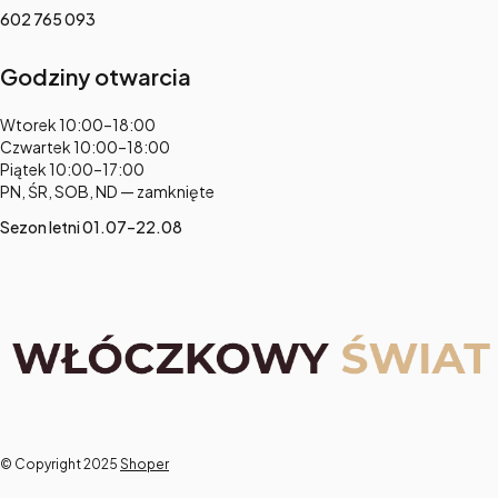
602 765 093
Godziny otwarcia
Adres:
Wtorek 10:00–18:00
Czwartek 10:00–18:00
Piątek 10:00–17:00
PN, ŚR, SOB, ND — zamknięte
Sezon letni 01.07–22.08
© Copyright 2025
Shoper