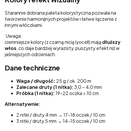
Starannie dobrana paleta kolorystyczna pozwala na
tworzenie harmonijnych projektów i łatwe łączenie z
innymi włóczkami.
Uwaga:
ciemniejsze kolory (z czarną nicią lyocell) mają
dłuższy
włos
, co daje bardziej wyrazisty, puszysty efekt niż w
jaśniejszych odcieniach.
Dane techniczne
Waga / długość:
25 g / ok. 200 m
Zalecane druty (1 nitka):
3,0 – 4,0 mm
Próbka (1 nitka):
19–22 oczka = 10 cm
Alternatywnie:
2 nitki / druty 4 mm → 17–18 oczek / 10 cm
3 nitki / druty 5 mm → 14–15 oczek / 10 cm