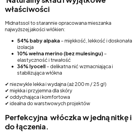
właściwości
Midnatssol to starannie opracowana mieszanka
najwyższej jakości włókien:
54% baby alpaka
– miękkość, lekkość i doskonała
izolacja
10% wełna merino (bez mulesingu)
–
elastyczność i trwałość
36% lyocell
– delikatna nić wzmacniająca i
stabilizująca włókna
✔ niezwykle lekka i wydajna (aż 200 m / 25 g!)
✔ miękka i przyjemna dla skóry
✔ oddychająca i komfortowa
✔ idealna do warstwowych projektów
Perfekcyjna włóczka w jedną nitkę i
do łączenia.