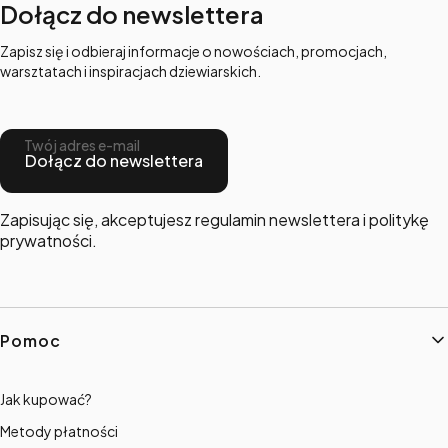
Dołącz do newslettera
Zapisz się i odbieraj informacje o nowościach, promocjach,
warsztatach i inspiracjach dziewiarskich.
Twój adres e-mail
Dołącz do newslettera
Zapisując się, akceptujesz regulamin newslettera i politykę
prywatności.
Linki w stopce
Pomoc
Jak kupować?
Metody płatności