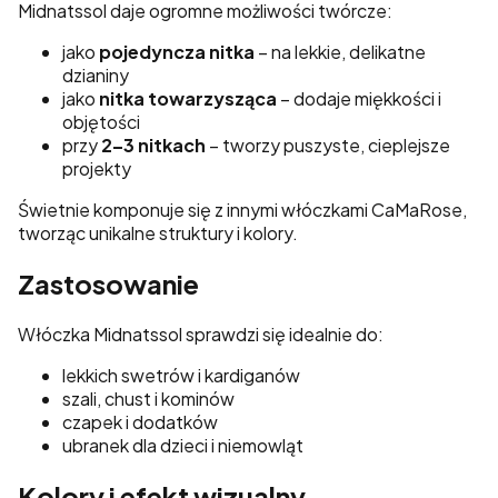
Midnatssol daje ogromne możliwości twórcze:
jako
pojedyncza nitka
– na lekkie, delikatne
dzianiny
jako
nitka towarzysząca
– dodaje miękkości i
objętości
przy
2–3 nitkach
– tworzy puszyste, cieplejsze
projekty
Świetnie komponuje się z innymi włóczkami CaMaRose,
tworząc unikalne struktury i kolory.
Zastosowanie
Włóczka Midnatssol sprawdzi się idealnie do:
lekkich swetrów i kardiganów
szali, chust i kominów
czapek i dodatków
ubranek dla dzieci i niemowląt
Kolory i efekt wizualny