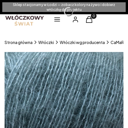
Sklep stacjonarny w Łodzi — zobacz kolory na żywo i dobierz
włóczkę do projektu
Produkty w koszyku
Menu
Zaloguj się
Koszyk
Strona główna
Włóczki
Włóczki wg producenta
CaMaRo