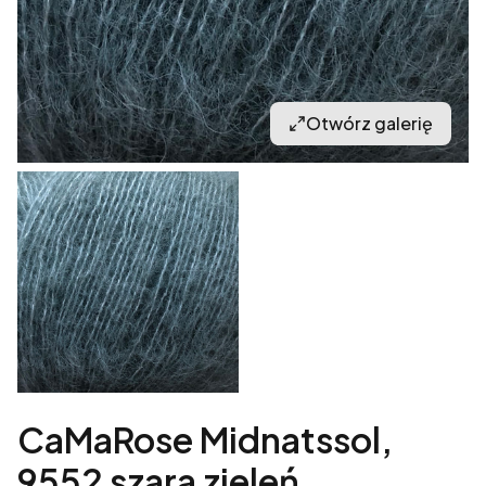
Otwórz galerię
CaMaRose Midnatssol,
9552 szara zieleń