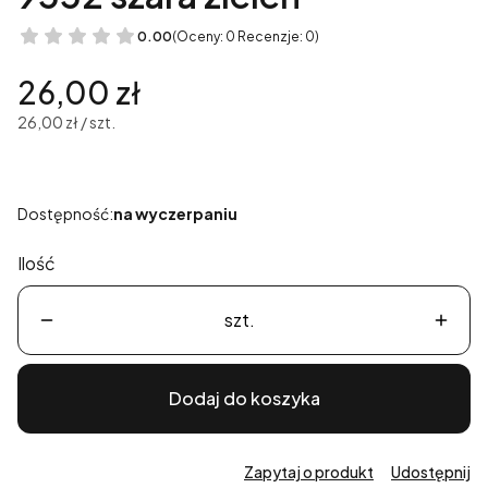
0.00
(Oceny: 0 Recenzje: 0)
Cena
26,00 zł
26,00 zł / szt.
Dostępność:
na wyczerpaniu
Ilość
szt.
Dodaj do koszyka
Zapytaj o produkt
Udostępnij