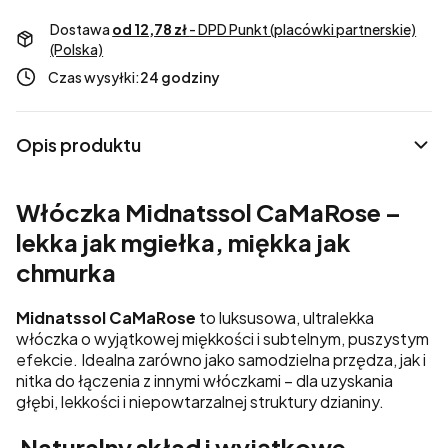
Dostawa
od 12,78 zł
- DPD Punkt (placówki partnerskie)
(Polska)
Czas wysyłki:
24 godziny
Opis produktu
Włóczka Midnatssol CaMaRose –
lekka jak mgiełka, miękka jak
chmurka
Midnatssol CaMaRose
to luksusowa, ultralekka
włóczka o wyjątkowej miękkości i subtelnym, puszystym
efekcie. Idealna zarówno jako samodzielna przędza, jak i
nitka do łączenia z innymi włóczkami – dla uzyskania
głębi, lekkości i niepowtarzalnej struktury dzianiny.
Naturalny skład i wyjątkowe