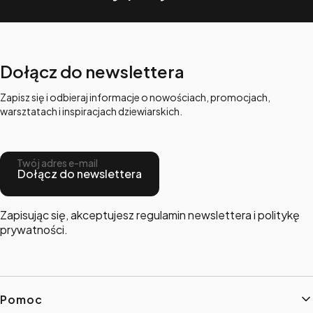
Dołącz do newslettera
Zapisz się i odbieraj informacje o nowościach, promocjach,
warsztatach i inspiracjach dziewiarskich.
Twój adres e-mail
Dołącz do newslettera
Zapisując się, akceptujesz regulamin newslettera i politykę
prywatności.
Linki w stopce
Pomoc