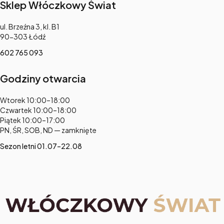
Sklep Włóczkowy Świat
Adres:
ul. Brzeźna 3, kl. B1
90-303 Łódź
602 765 093
Godziny otwarcia
Adres:
Wtorek 10:00–18:00
Czwartek 10:00–18:00
Piątek 10:00–17:00
PN, ŚR, SOB, ND — zamknięte
Sezon letni 01.07–22.08