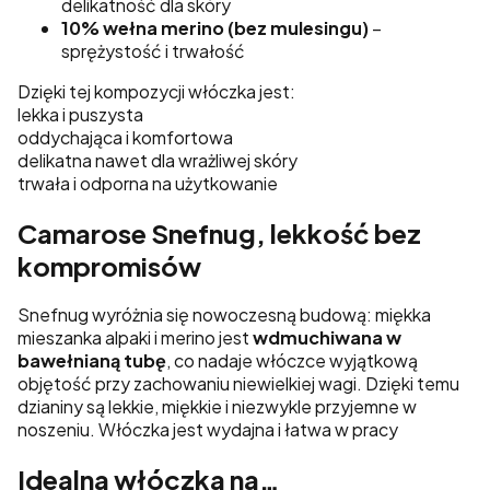
delikatność dla skóry
10% wełna merino (bez mulesingu)
–
sprężystość i trwałość
Dzięki tej kompozycji włóczka jest:
lekka i puszysta
oddychająca i komfortowa
delikatna nawet dla wrażliwej skóry
trwała i odporna na użytkowanie
Camarose Snefnug, lekkość bez
kompromisów
Snefnug wyróżnia się nowoczesną budową: miękka
mieszanka alpaki i merino jest
wdmuchiwana w
bawełnianą tubę
, co nadaje włóczce wyjątkową
objętość przy zachowaniu niewielkiej wagi. Dzięki temu
dzianiny są lekkie, miękkie i niezwykle przyjemne w
noszeniu. Włóczka jest wydajna i łatwa w pracy
Idealna włóczka na…