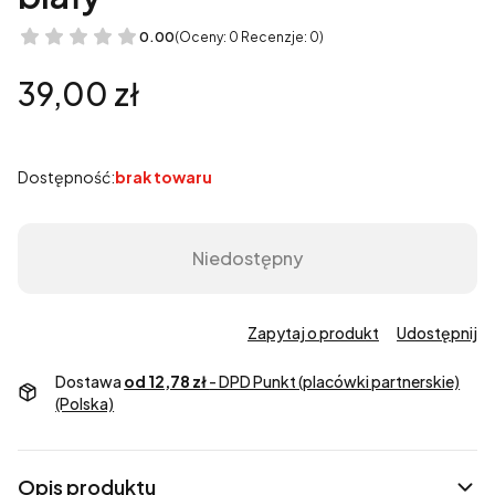
0.00
(Oceny: 0 Recenzje: 0)
Cena
39,00 zł
Dostępność:
brak towaru
Niedostępny
Zapytaj o produkt
Udostępnij
Dostawa
od 12,78 zł
- DPD Punkt (placówki partnerskie)
(Polska)
Opis produktu