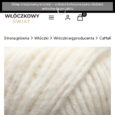
Sklep stacjonarny w Łodzi — zobacz kolory na żywo i dobierz
włóczkę do projektu
Produkty w koszyku
Menu
Zaloguj się
Koszyk
Strona główna
Włóczki
Włóczki wg producenta
CaMaRo