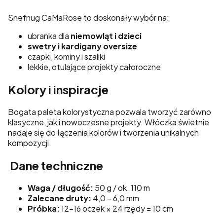
Snefnug CaMaRose to doskonały wybór na:
ubranka dla
niemowląt i dzieci
swetry i kardigany oversize
czapki, kominy i szaliki
lekkie, otulające projekty całoroczne
Kolory i inspiracje
Bogata paleta kolorystyczna pozwala tworzyć zarówno
klasyczne, jak i nowoczesne projekty. Włóczka świetnie
nadaje się do łączenia kolorów i tworzenia unikalnych
kompozycji.
Dane techniczne
Waga / długość:
50 g / ok. 110 m
Zalecane druty:
4,0 – 6,0 mm
Próbka:
12–16 oczek × 24 rzędy = 10 cm