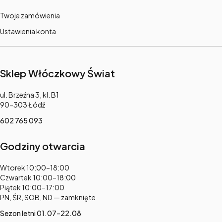
Twoje zamówienia
Ustawienia konta
Sklep Włóczkowy Świat
Adres:
ul. Brzeźna 3, kl. B1
90-303 Łódź
602 765 093
Godziny otwarcia
Adres:
Wtorek 10:00–18:00
Czwartek 10:00–18:00
Piątek 10:00–17:00
PN, ŚR, SOB, ND — zamknięte
Sezon letni 01.07–22.08