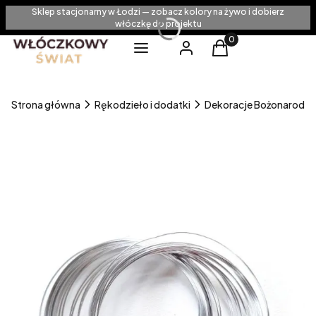
Sklep stacjonarny w Łodzi — zobacz kolory na żywo i dobierz
włóczkę do projektu
Produkty w koszyku
Menu
Zaloguj się
Koszyk
Strona główna
Rękodzieło i dodatki
Dekoracje Bożonarodz