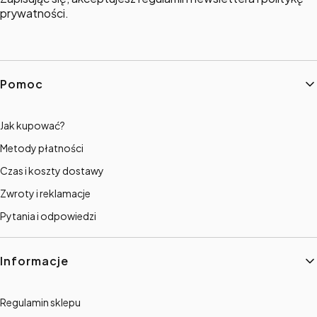
prywatności.
Linki w stopce
Pomoc
Jak kupować?
Metody płatności
Czas i koszty dostawy
Zwroty i reklamacje
Pytania i odpowiedzi
Informacje
Regulamin sklepu