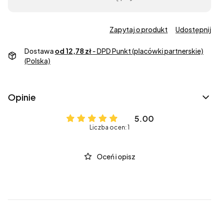
Zapytaj o produkt
Udostępnij
Dostawa
od 12,78 zł
- DPD Punkt (placówki partnerskie)
(Polska)
Opinie
5.00
Liczba ocen: 1
Oceń i opisz