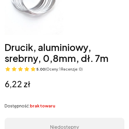
Drucik, aluminiowy,
srebrny, 0,8mm, dł. 7m
5.00
(Oceny: 1 Recenzje: 0)
Cena
6,22 zł
Dostępność:
brak towaru
Niedostępny