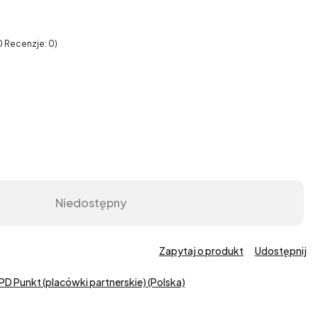
0 Recenzje: 0)
Niedostępny
Zapytaj o produkt
Udostępnij
PD Punkt (placówki partnerskie) (Polska)