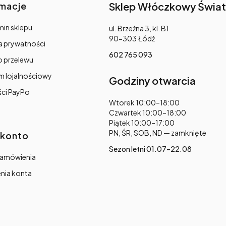
rmacje
Sklep Włóczkowy Świat
in sklepu
Adres:
ul. Brzeźna 3, kl. B1
90-303 Łódź
a prywatności
602 765 093
o przelewu
m lojalnościowy
Godziny otwarcia
ści PayPo
Adres:
Wtorek 10:00–18:00
Czwartek 10:00–18:00
Piątek 10:00–17:00
PN, ŚR, SOB, ND — zamknięte
 konto
Sezon letni 01.07–22.08
zamówienia
nia konta