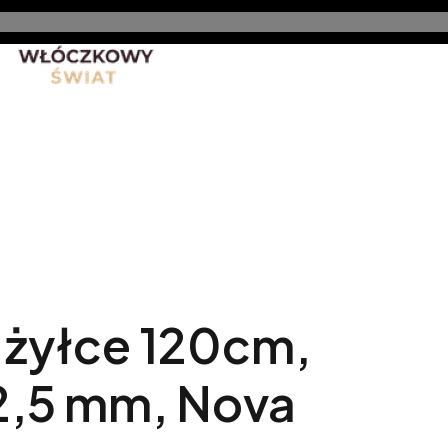
nt
Promocje
Nowe produkty
Blog
Rękodzieło 
 żyłce 120cm,
 2,5 mm, Nova