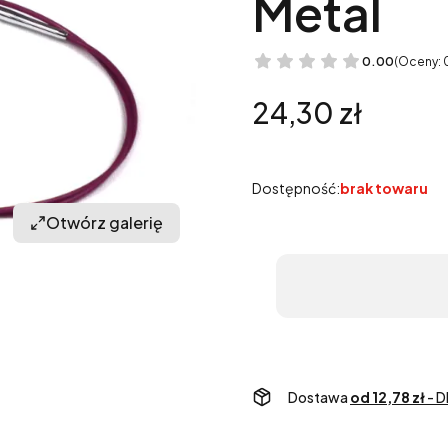
Metal
0.00
(Oceny: 
Cena
24,30 zł
Dostępność:
brak towaru
Otwórz galerię
Dostawa
od 12,78 zł
- D