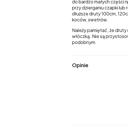
do bardzo małych części 
przy dzierganiu czapki lu
dłuższe druty 100cm, 120c
koców, swetrów.
Należy pamiętać, że druty 
włóczką. Nie są przystoso
podobnym.
Opinie