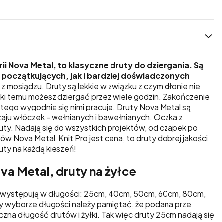
rii Nova Metal, to klasyczne druty do dziergania. Są
 początkujących, jak i bardziej doświadczonych
z mosiądzu. Druty są lekkie w związku z czym dłonie nie
ęki temu możesz dziergać przez wiele godzin. Zakończenie
atego wygodnie się nimi pracuje. Druty Nova Metal są
zaju włóczek - wełnianych i bawełnianych. Oczka z
ruty. Nadają się do wszystkich projektów, od czapek po
ów Nova Metal, Knit Pro jest cena, to druty dobrej jakości
uty na każdą kieszeń!
va Metal, druty na żyłce
l występują w długości: 25cm, 40cm, 50cm, 60cm, 80cm,
y wyborze długości należy pamiętać, że podana prze
zna długość drutów i żyłki. Tak więc druty 25cm nadają się