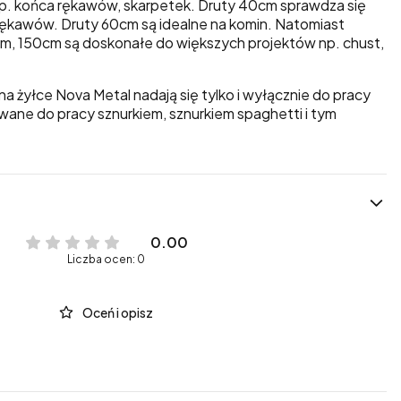
np. końca rękawów, skarpetek. Druty 40cm sprawdza się
b rękawów. Druty 60cm są idealne na komin. Natomiast
m, 150cm są doskonałe do większych projektów np. chust,
na żyłce Nova Metal nadają się tylko i wyłącznie do pracy
wane do pracy sznurkiem, sznurkiem spaghetti i tym
0.00
Liczba ocen: 0
Oceń i opisz