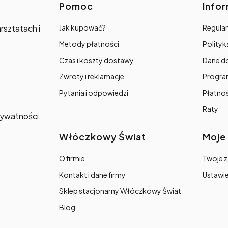
Linki w stopce
Pomoc
Info
rsztatach i
Jak kupować?
Regulam
Metody płatności
Polityk
Czas i koszty dostawy
Dane d
Zwroty i reklamacje
Progra
Pytania i odpowiedzi
Płatno
Raty
prywatności.
Włóczkowy Świat
Moje
O firmie
Twoje 
Kontakt i dane firmy
Ustawie
Sklep stacjonarny Włóczkowy Świat
Blog