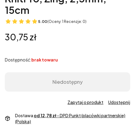
15cm
5.00
(Oceny: 1 Recenzje: 0)
Cena
30,75 zł
Dostępność:
brak towaru
Niedostępny
Zapytaj o produkt
Udostępnij
Dostawa
od 12,78 zł
- DPD Punkt (placówki partnerskie)
(Polska)