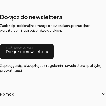
Dołącz do newslettera
Zapisz się i odbieraj informacje o nowościach, promocjach,
warsztatach i inspiracjach dziewiarskich.
Twój adres e-mail
Dołącz do newslettera
Zapisując się, akceptujesz regulamin newslettera i politykę
prywatności.
Linki w stopce
Pomoc