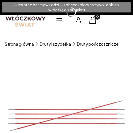
Sklep stacjonarny w Łodzi — zobacz kolory na żywo i dobierz
włóczkę do projektu
Produkty w koszyku
Menu
Zaloguj się
Koszyk
Strona główna
Druty i szydełka
Druty pończosznicze