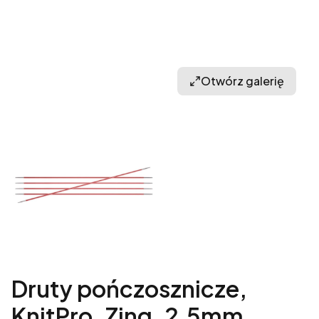
Otwórz galerię
Druty pończosznicze,
KnitPro, Zing, 2,5mm,