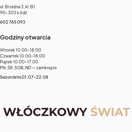
Adres:
ul. Brzeźna 3, kl. B1
90-303 Łódź
602 765 093
Godziny otwarcia
Adres:
Wtorek 10:00–18:00
Czwartek 10:00–18:00
Piątek 10:00–17:00
PN, ŚR, SOB, ND — zamknięte
Sezon letni 01.07–22.08