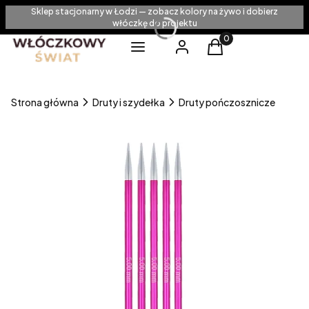
Sklep stacjonarny w Łodzi — zobacz kolory na żywo i dobierz
włóczkę do projektu
Produkty w koszyku
Menu
Zaloguj się
Koszyk
Strona główna
Druty i szydełka
Druty pończosznicze