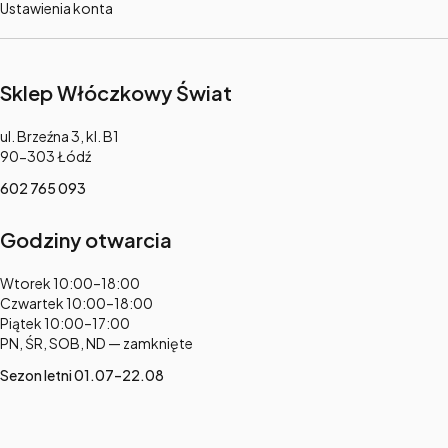
Ustawienia konta
Sklep Włóczkowy Świat
Adres:
ul. Brzeźna 3, kl. B1
90-303 Łódź
602 765 093
Godziny otwarcia
Adres:
Wtorek 10:00–18:00
Czwartek 10:00–18:00
Piątek 10:00–17:00
PN, ŚR, SOB, ND — zamknięte
Sezon letni 01.07–22.08