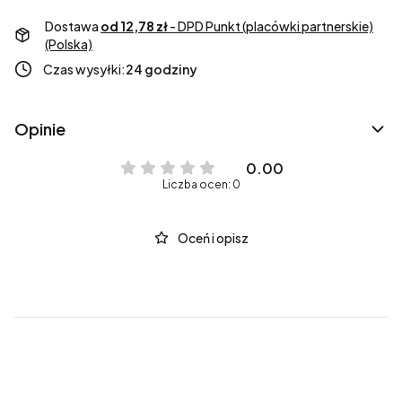
Dostawa
od 12,78 zł
- DPD Punkt (placówki partnerskie)
(Polska)
Czas wysyłki:
24 godziny
Opinie
0.00
Liczba ocen: 0
Oceń i opisz