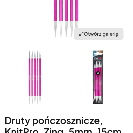
Otwórz galerię
Druty pończosznicze,
KnitPro, Zing, 5mm, 15cm