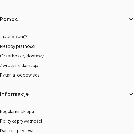
Linki w stopce
Pomoc
Jak kupować?
Metody płatności
Czas i koszty dostawy
Zwroty i reklamacje
Pytania i odpowiedzi
Informacje
Regulamin sklepu
Polityka prywatności
Dane do przelewu