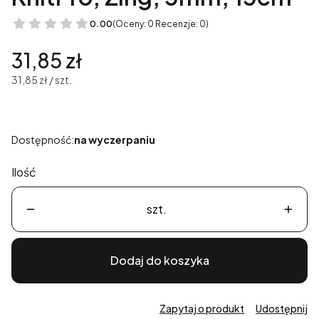
0.00
(Oceny: 0 Recenzje: 0)
Cena
31,85 zł
31,85 zł / szt.
Dostępność:
na wyczerpaniu
Ilość
szt.
Dodaj do koszyka
Zapytaj o produkt
Udostępnij