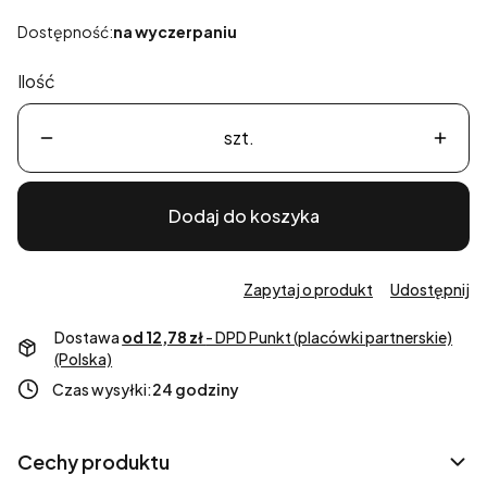
Dostępność:
na wyczerpaniu
Ilość
szt.
Dodaj do koszyka
Zapytaj o produkt
Udostępnij
Dostawa
od 12,78 zł
- DPD Punkt (placówki partnerskie)
(Polska)
Czas wysyłki:
24 godziny
Cechy produktu