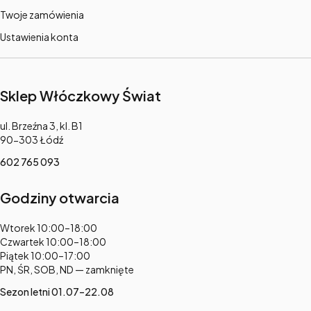
Twoje zamówienia
Ustawienia konta
Sklep Włóczkowy Świat
Adres:
ul. Brzeźna 3, kl. B1
90-303 Łódź
602 765 093
Godziny otwarcia
Adres:
Wtorek 10:00–18:00
Czwartek 10:00–18:00
Piątek 10:00–17:00
PN, ŚR, SOB, ND — zamknięte
Sezon letni 01.07–22.08