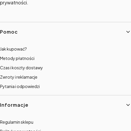
prywatności.
Linki w stopce
Pomoc
Jak kupować?
Metody płatności
Czas i koszty dostawy
Zwroty i reklamacje
Pytania i odpowiedzi
Informacje
Regulamin sklepu