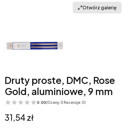
Otwórz galerię
Druty proste, DMC, Rose
Gold, aluminiowe, 9 mm
0.00
(Oceny: 0 Recenzje: 0)
Cena
31,54 zł