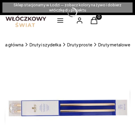
Sklep stacjonarny w Łodzi — zobacz kolory na żywo i dobierz
włóczkę do projektu
Produkty w koszyku
Menu
Zaloguj się
Koszyk
rona główna
Druty i szydełka
Druty proste
Druty metalowe