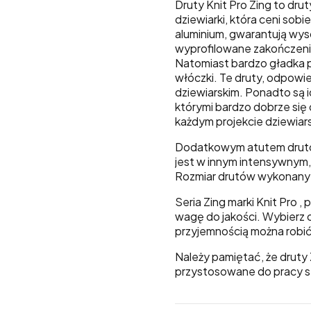
Druty Knit Pro Zing to dru
dziewiarki, która ceni sob
aluminium, gwarantują wys
wyprofilowane zakończenie,
Natomiast bardzo gładka 
włóczki. Te druty, odpowi
dziewiarskim. Ponadto są i
którymi bardzo dobrze się 
każdym projekcie dziewiar
Dodatkowym atutem drutów
jest w innym intensywnym,
Rozmiar drutów wykonany je
Seria Zing marki Knit Pro ,
wagę do jakości. Wybierz o
przyjemnością można robić
Należy pamiętać, że druty 
przystosowane do pracy s