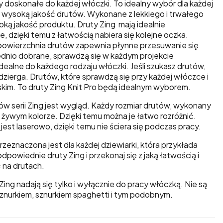
ty doskonałe do każdej włóczki. To idealny wybór dla każdej
ie wysoką jakość drutów. Wykonane z lekkiego i trwałego
oką jakość produktu. Druty Zing mają idealnie
 dzięki temu z łatwością nabiera się kolejne oczka.
powierzchnia drutów zapewnia płynne przesuwanie się
ednio dobrane, sprawdzą się w każdym projekcie
dealne do każdego rodzaju włóczki. Jeśli szukasz drutów,
dzierga. Drutów, które sprawdzą się przy każdej włóczce i
skim. To druty Zing Knit Pro będą idealnym wyborem.
 serii Zing jest wygląd. Każdy rozmiar drutów, wykonany
 żywym kolorze. Dzięki temu można je łatwo rozróżnić.
st laserowo, dzięki temu nie ściera się podczas pracy.
 przeznaczona jest dla każdej dziewiarki, która przykłada
dpowiednie druty Zing i przekonaj się z jaką łatwością i
 na drutach.
Zing nadają się tylko i wyłącznie do pracy włóczką. Nie są
znurkiem, sznurkiem spaghetti i tym podobnym.