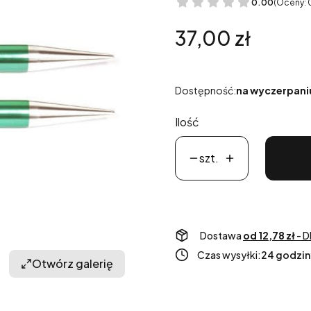
0.00
(Oceny: 
Cena
37,00 zł
Dostępność:
na wyczerpani
Ilość
szt.
Dostawa
od 12,78 zł
- D
Czas wysyłki:
24 godzin
Otwórz galerię