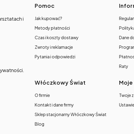
Linki w stopce
Pomoc
Info
rsztatach i
Jak kupować?
Regulam
Metody płatności
Polityk
Czas i koszty dostawy
Dane d
Zwroty i reklamacje
Progra
Pytania i odpowiedzi
Płatno
Raty
prywatności.
Włóczkowy Świat
Moje
O firmie
Twoje 
Kontakt i dane firmy
Ustawie
Sklep stacjonarny Włóczkowy Świat
Blog