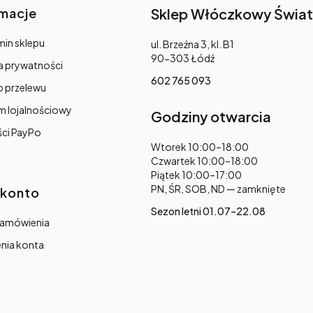
rmacje
Sklep Włóczkowy Świat
in sklepu
Adres:
ul. Brzeźna 3, kl. B1
90-303 Łódź
a prywatności
602 765 093
o przelewu
m lojalnościowy
Godziny otwarcia
ści PayPo
Adres:
Wtorek 10:00–18:00
Czwartek 10:00–18:00
Piątek 10:00–17:00
PN, ŚR, SOB, ND — zamknięte
 konto
Sezon letni 01.07–22.08
zamówienia
nia konta