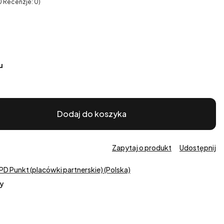
0 Recenzje: 0)
u
Dodaj do koszyka
Zapytaj o produkt
Udostępnij
PD Punkt (placówki partnerskie) (Polska)
y