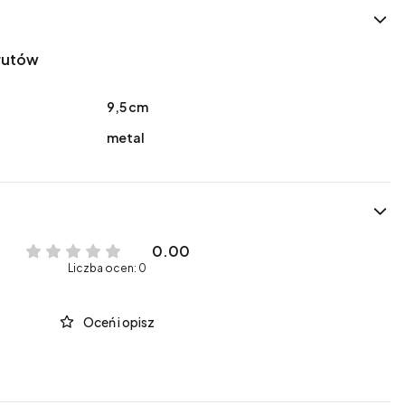
rutów
9,5 cm
metal
0.00
Liczba ocen: 0
Oceń i opisz