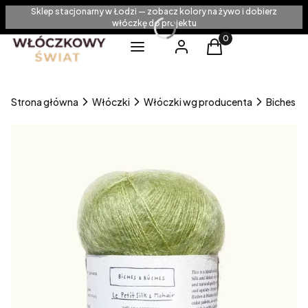
Sklep stacjonarny w Łodzi — zobacz kolory na żywo i dobierz
włóczkę do projektu
Produkty w koszyku
Menu
Zaloguj się
Koszyk
Strona główna
Włóczki
Włóczki wg producenta
Biches &