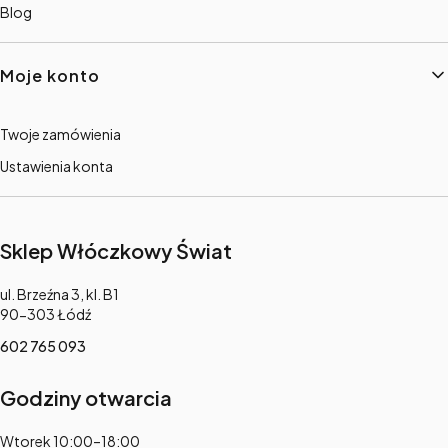
Blog
Moje konto
Twoje zamówienia
Ustawienia konta
Sklep Włóczkowy Świat
Adres:
ul. Brzeźna 3, kl. B1
90-303 Łódź
602 765 093
Godziny otwarcia
Adres:
Wtorek 10:00–18:00