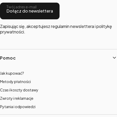
Twój adres e-mail
Dołącz do newslettera
Zapisując się, akceptujesz regulamin newslettera i politykę
prywatności.
Linki w stopce
Pomoc
Jak kupować?
Metody płatności
Czas i koszty dostawy
Zwroty i reklamacje
Pytania i odpowiedzi