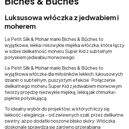
Biches & Bûches
Luksusowa włóczka z jedwabiem i
moherem
Le Petit Silk & Mohair marki Biches & Bûches to
wyjątkowa, lekka i niezwykle miękka włóczka, która łączy
w sobie delikatność moheru Super Kid z subtelnym
połyskiem jedwabiu morwowego.
Le Petit Silk & Mohair marki Biches & Bûches to
wyjątkowa włóczka dla miłośników lekkich, luksusowych
dzianin o subtelnym, puszystym efekcie. Połączenie
delikatnego moheru Super Kid z jedwabiem morwowym
tworzy przędzę niezwykle miękką, lekką jak chmurka i
pięknie połyskującą.
To idealny wybór do projektów, w których liczy się
lekkość i elegancja – od zwiewnych szali, przez delikatne
swetry, aż po dodatki noszone blisko skóry. Włóczka
doskonale sprawdza się zarówno przerabiana