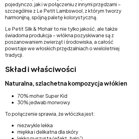
pojedynczo, jak i w połączeniu z innymi przędzami –
szczególnie z Le Petit Lambswool, z którym tworzy
harmonijną, spójną paletę kolorystyczną.
Le Petit Silk & Mohair to nie tylko jakość, ale także
świadoma produkcja – włókna pozyskiwane są z
poszanowaniem zwierząt i środowiska, a całość
powstaje we włoskich przędzalniach o wieloletniej
tradycji.
Skład i właściwości
Naturalna, szlachetna kompozycja włókien
70% moher Super Kid
30% jedwab morwowy
To połączenie sprawia, że włóczka jest:
niezwykle lekka
miękka i delikatna dla skóry
lekko puszysta (efekt „halo”)