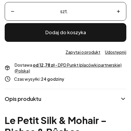
szt.
Dodaj do koszyka
Zapytaj o produkt
Udostępnij
Dostawa
od 12,78 zł
- DPD Punkt (placówki partnerskie)
(Polska)
Czas wysyłki:
24 godziny
Opis produktu
Le Petit Silk & Mohair –