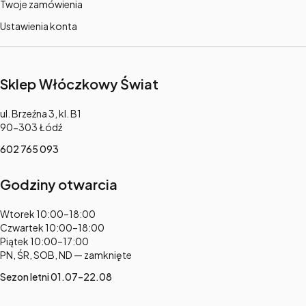
Twoje zamówienia
Ustawienia konta
Sklep Włóczkowy Świat
Adres:
ul. Brzeźna 3, kl. B1
90-303 Łódź
602 765 093
Godziny otwarcia
Adres:
Wtorek 10:00–18:00
Czwartek 10:00–18:00
Piątek 10:00–17:00
PN, ŚR, SOB, ND — zamknięte
Sezon letni 01.07–22.08