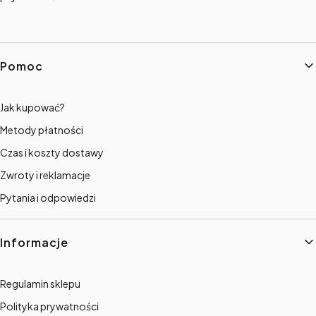
Linki w stopce
Pomoc
Jak kupować?
Metody płatności
Czas i koszty dostawy
Zwroty i reklamacje
Pytania i odpowiedzi
Informacje
Regulamin sklepu
Polityka prywatności