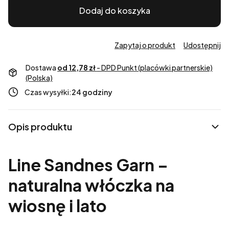
Dodaj do koszyka
Zapytaj o produkt
Udostępnij
Dostawa
od 12,78 zł
- DPD Punkt (placówki partnerskie)
(Polska)
Czas wysyłki:
24 godziny
Opis produktu
Line Sandnes Garn –
naturalna włóczka na
wiosnę i lato