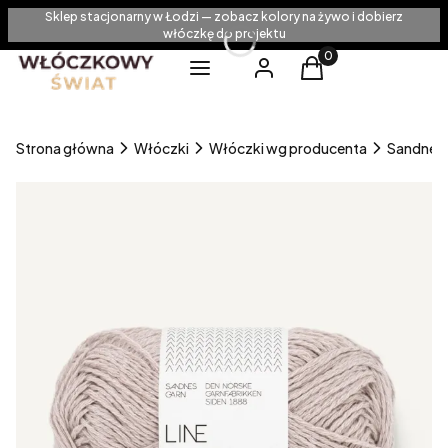
Sklep stacjonarny w Łodzi — zobacz kolory na żywo i dobierz
włóczkę do projektu
Produkty w koszyku
Menu
Zaloguj się
Koszyk
Strona główna
Włóczki
Włóczki wg producenta
Sandnes