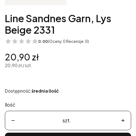
Line Sandnes Garn, Lys
Beige 2331
0.00
(Oceny: 0 Recenzje: 0)
Cena
20,90 zł
20,90 zł / szt.
Dostępność:
średnia ilość
Ilość
szt.