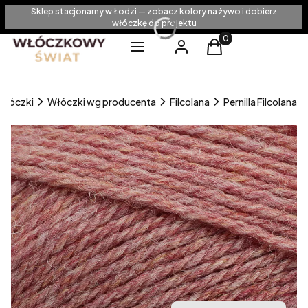
Sklep stacjonarny w Łodzi — zobacz kolory na żywo i dobierz
włóczkę do projektu
Produkty w koszyku
Menu
Zaloguj się
Koszyk
Włóczki
Włóczki wg producenta
Filcolana
Pernilla Filcolana