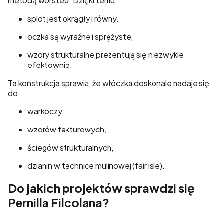
metodą worsted. Dzięki temu:
splot jest okrągły i równy,
oczka są wyraźne i sprężyste,
wzory strukturalne prezentują się niezwykle
efektownie.
Ta konstrukcja sprawia, że włóczka doskonale nadaje się
do:
warkoczy,
wzorów fakturowych,
ściegów strukturalnych,
dzianin w technice mulinowej (fair isle).
Do jakich projektów sprawdzi się
Pernilla Filcolana?