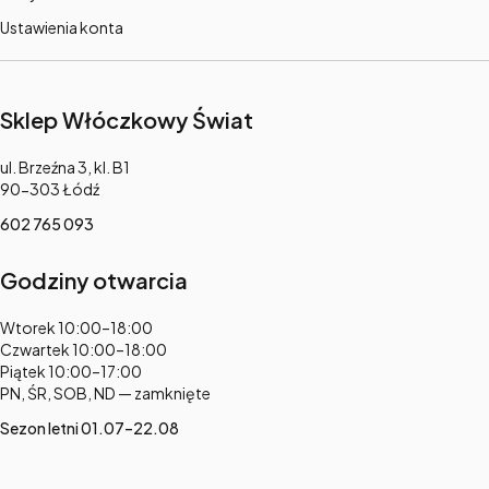
Ustawienia konta
Sklep Włóczkowy Świat
Adres:
ul. Brzeźna 3, kl. B1
90-303 Łódź
602 765 093
Godziny otwarcia
Adres:
Wtorek 10:00–18:00
Czwartek 10:00–18:00
Piątek 10:00–17:00
PN, ŚR, SOB, ND — zamknięte
Sezon letni 01.07–22.08