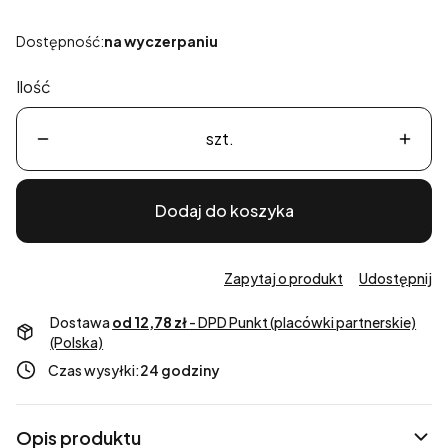
Dostępność:
na wyczerpaniu
Ilość
szt.
Dodaj do koszyka
Zapytaj o produkt
Udostępnij
Dostawa
od 12,78 zł
- DPD Punkt (placówki partnerskie)
(Polska)
Czas wysyłki:
24 godziny
Opis produktu