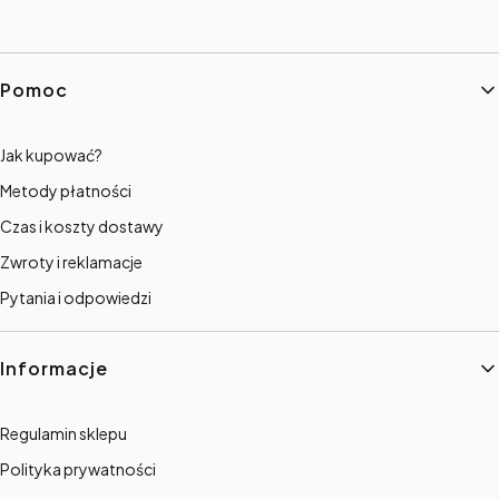
Linki w stopce
Pomoc
Jak kupować?
Metody płatności
Czas i koszty dostawy
Zwroty i reklamacje
Pytania i odpowiedzi
Informacje
Regulamin sklepu
Polityka prywatności