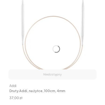
Niedostępny
Producent
Addi
Druty Addi, na żyłce, 100cm, 4mm
Cena
37,00 zł