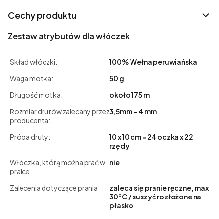
Cechy produktu
Zestaw atrybutów dla włóczek
Skład włóczki:
100% Wełna peruwiańska
Waga motka:
50 g
Długość motka:
około 175 m
Rozmiar drutów zalecany przez
3,5mm - 4 mm
producenta:
Próba druty:
10 x 10 cm = 24 oczka x 22
rzędy
Włóczka, którą można prać w
nie
pralce
Zalecenia dotyczące prania
zaleca się pranie ręczne, max
30°C / suszyć rozłożone na
płasko