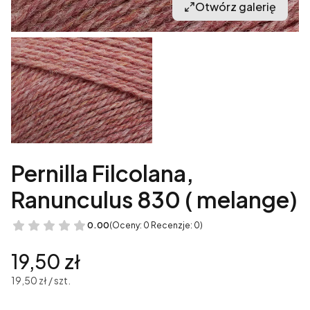
Otwórz galerię
Pernilla Filcolana,
Ranunculus 830 ( melange)
0.00
(Oceny: 0 Recenzje: 0)
Cena
19,50 zł
19,50 zł / szt.