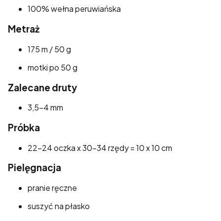
100% wełna peruwiańska
Metraż
175 m / 50 g
motki po 50 g
Zalecane druty
3,5–4 mm
Próbka
22–24 oczka x 30–34 rzędy = 10 x 10 cm
Pielęgnacja
pranie ręczne
suszyć na płasko