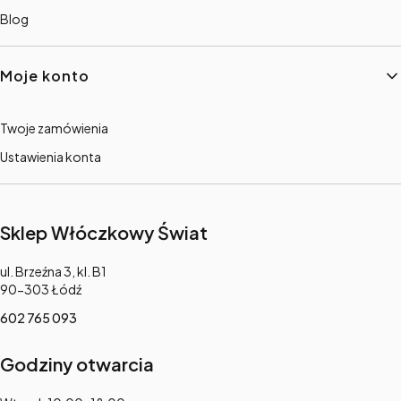
Blog
Moje konto
Twoje zamówienia
Ustawienia konta
Sklep Włóczkowy Świat
Adres:
ul. Brzeźna 3, kl. B1
90-303 Łódź
602 765 093
Godziny otwarcia