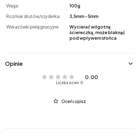
Waga:
100g
Rozmiar drutów/szydełka:
3,5mm - 5mm
Wskazówki pielęgnacyjne
Wycierać wilgotną
ściereczką, może blaknąć
pod wpływem słońca
Opinie
0.00
Liczba ocen: 0
Oceń i opisz