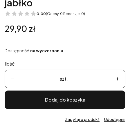
jabłko
0.00
(Oceny: 0 Recenzje: 0)
Cena
29,90 zł
Dostępność:
na wyczerpaniu
Ilość
szt.
Dodaj do koszyka
Zapytaj o produkt
Udostępnij