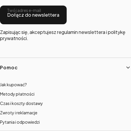
Twój adres e-mail
Dołącz do newslettera
Zapisując się, akceptujesz regulamin newslettera i politykę
prywatności.
Linki w stopce
Pomoc
Jak kupować?
Metody płatności
Czas i koszty dostawy
Zwroty i reklamacje
Pytania i odpowiedzi