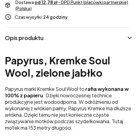
Dostawa
od 12,78 zł
- DPD Punkt (placówki partnerskie)
(Polska)
Czas wysyłki:
24 godziny
Opis produktu
Papyrus,
Kremke
Soul
Wool, zielone jabłko
Papyrus marki Kremke Soul Wool to
rafia wykonana w
100% z papieru
. Dzięki nowoczesnej technice
produkcyjne jest wodoodporna. W odróżnieniu od
wykonanej z włókien palmy, Papyrus Kremke ma dłuższe
włókna. Dzięki temu nie jest konieczne częste
związywanie motków podczas szydełkowania. Tutaj
motek ma 153 metry długości.