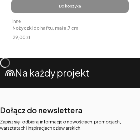
Do koszyka
Producent
inne
Nożyczki do haftu, małe,7 cm
Cena
29,00 zł
Na każdy projekt
Dołącz do newslettera
Zapisz się i odbieraj informacje o nowościach, promocjach,
warsztatach i inspiracjach dziewiarskich.