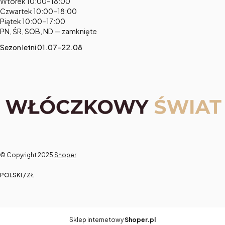
Adres:
Wtorek 10:00–18:00
Czwartek 10:00–18:00
Piątek 10:00–17:00
PN, ŚR, SOB, ND — zamknięte
Sezon letni 01.07–22.08
© Copyright 2025
Shoper
POLSKI / ZŁ
Sklep internetowy
Shoper.pl