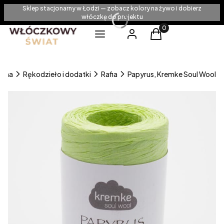
Sklep stacjonarny w Łodzi — zobacz kolory na żywo i dobierz
włóczkę do projektu
Produkty w koszyku
Menu
Zaloguj się
Koszyk
ówna
Rękodzieło i dodatki
Rafia
Papyrus, Kremke Soul Wool