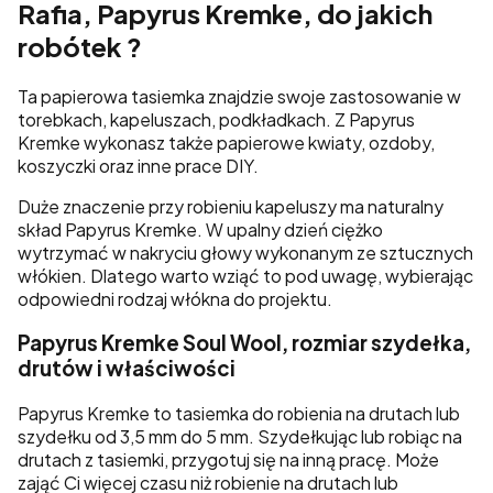
Rafia, Papyrus Kremke, do jakich
robótek ?
Ta papierowa tasiemka znajdzie swoje zastosowanie w
torebkach, kapeluszach, podkładkach. Z Papyrus
Kremke wykonasz także papierowe kwiaty, ozdoby,
koszyczki oraz inne prace DIY.
Duże znaczenie przy robieniu kapeluszy ma naturalny
skład Papyrus Kremke. W upalny dzień ciężko
wytrzymać w nakryciu głowy wykonanym ze sztucznych
włókien. Dlatego warto wziąć to pod uwagę, wybierając
odpowiedni rodzaj włókna do projektu.
Papyrus Kremke Soul Wool, rozmiar szydełka,
drutów i właściwości
Papyrus Kremke to tasiemka do robienia na drutach lub
szydełku od 3,5 mm do 5 mm. Szydełkując lub robiąc na
drutach z tasiemki, przygotuj się na inną pracę. Może
zająć Ci więcej czasu niż robienie na drutach lub