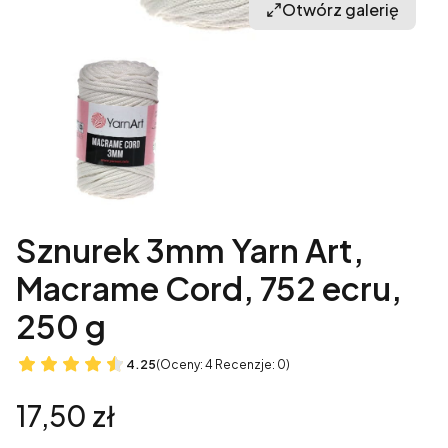
Otwórz galerię
Sznurek 3mm Yarn Art,
Macrame Cord, 752 ecru,
250 g
4.25
(Oceny: 4 Recenzje: 0)
Cena
17,50 zł