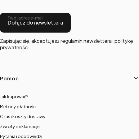
Twój adres e-mail
Dołącz do newslettera
Zapisując się, akceptujesz regulamin newslettera i politykę
prywatności.
Linki w stopce
Pomoc
Jak kupować?
Metody płatności
Czas i koszty dostawy
Zwroty i reklamacje
Pytania i odpowiedzi