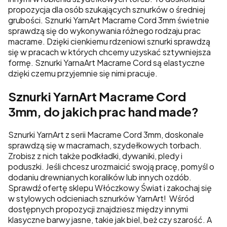
propozycja dla osób szukających sznurków o średniej
grubości. Sznurki YarnArt Macrame Cord 3mm świetnie
sprawdzą się do wykonywania różnego rodzaju prac
macrame. Dzięki cienkiemu rdzeniowi sznurki sprawdzą
się w pracach w których chcemy uzyskać sztywniejsza
formę.
Sznurki YarnaArt Macrame Cord są elastyczne
dzięki czemu przyjemnie się nimi pracuje.
Sznurki YarnArt Macrame Cord
3mm, do jakich prac hand made?
Sznurki YarnArt z serii Macrame Cord 3mm, doskonale
sprawdzą się w macramach, szydełkowych torbach.
Zrobisz z nich także podkładki, dywaniki, pledy i
poduszki. Jeśli chcesz urozmaicić swoją pracę, pomyśl o
dodaniu drewnianych koralików lub innych ozdób.
Sprawdź ofertę sklepu Włóczkowy Świat i zakochaj się
w stylowych odcieniach sznurków YarnArt!
Wśród
dostępnych propozycji
znajdziesz między innymi
klasyczne barwy jasne, takie jak biel, beż czy szarość. A