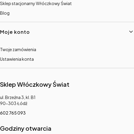
Sklep stacjonarny Włóczkowy Świat
Blog
Moje konto
Twoje zamówienia
Ustawienia konta
Sklep Włóczkowy Świat
Adres:
ul. Brzeźna 3, kl. B1
90-303 Łódź
602 765 093
Godziny otwarcia