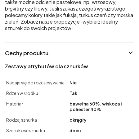
także modne odcienie pastelowe, np. wrzosowy,
błękitny czy liliowy. Jeśli szukasz czegoś wyrazistego,
polecamy kolory takie jak fuksja, turkus czerń czy morska
zieleń. Zobacz nasze propozycje i wybierz idealny
sznurek do swoich projektów!
Cechy produktu
Zestawy atrybutów dla sznurków
Nadaje się do rozczesywania
Nie
Rdzeń w środku
Tak
Materiał
bawełna 60%, wiskoza i
poliester 40%
Rodzaj sznurka
okrągły
Szerokość sznurka
3 mm