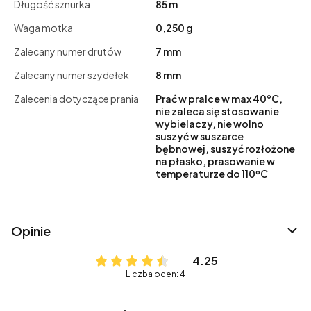
Długość sznurka
85 m
Waga motka
0,250 g
Zalecany numer drutów
7 mm
Zalecany numer szydełek
8 mm
Zalecenia dotyczące prania
Prać w pralce w max 40°C,
nie zaleca się stosowanie
wybielaczy, nie wolno
suszyć w suszarce
bębnowej, suszyć rozłożone
na płasko, prasowanie w
temperaturze do 110ºC
Opinie
4.25
Liczba ocen: 4