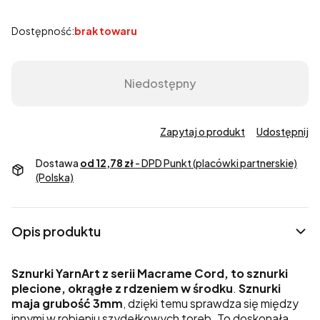
Dostępność:
brak towaru
Niedostępny
Zapytaj o produkt
Udostępnij
Dostawa
od 12,78 zł
- DPD Punkt (placówki partnerskie)
(Polska)
Opis produktu
Sznurki YarnArt z serii Macrame Cord, to sznurki
plecione, okrągłe z rdzeniem w środku
.
Sznurki
maja grubość
3mm
, dzięki temu sprawdza się między
innymi w robieniu szydełkowych toreb. To doskonała