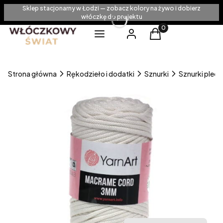
Sklep stacjonarny w Łodzi — zobacz kolory na żywo i dobierz
włóczkę do projektu
Produkty w koszyku
Menu
Zaloguj się
Koszyk
Strona główna
Rękodzieło i dodatki
Sznurki
Sznurki pleci