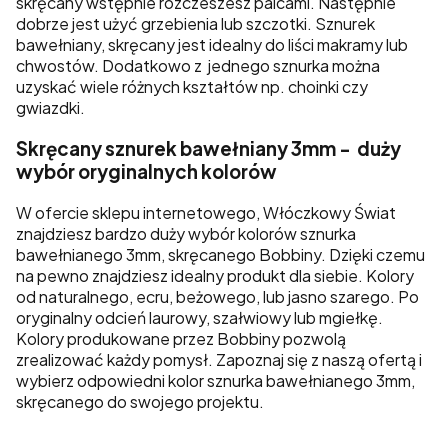
skręcany wstępnie rozczeszesz palcami. Następnie
dobrze jest użyć grzebienia lub szczotki. Sznurek
bawełniany, skręcany jest idealny do liści makramy lub
chwostów. Dodatkowo z jednego sznurka można
uzyskać wiele różnych kształtów np. choinki czy
gwiazdki.
Skręcany sznurek bawełniany 3mm - duży
wybór oryginalnych kolorów
W ofercie sklepu internetowego, Włóczkowy Świat
znajdziesz bardzo duży wybór kolorów sznurka
bawełnianego 3mm, skręcanego Bobbiny. Dzięki czemu
na pewno znajdziesz idealny produkt dla siebie. Kolory
od naturalnego, ecru, beżowego, lub jasno szarego. Po
oryginalny odcień laurowy, szałwiowy lub mgiełkę.
Kolory produkowane przez Bobbiny pozwolą
zrealizować każdy pomysł. Zapoznaj się z naszą ofertą i
wybierz odpowiedni kolor sznurka bawełnianego 3mm,
skręcanego do swojego projektu.