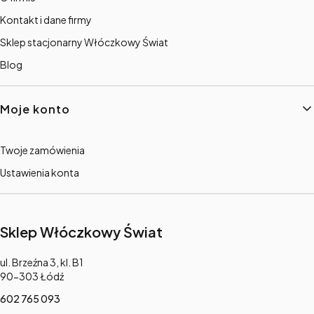
Kontakt i dane firmy
Sklep stacjonarny Włóczkowy Świat
Blog
Moje konto
Twoje zamówienia
Ustawienia konta
Sklep Włóczkowy Świat
Adres:
ul. Brzeźna 3, kl. B1
90-303 Łódź
602 765 093