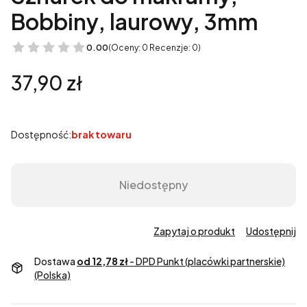
Bobbiny, laurowy, 3mm
0.00
(Oceny: 0 Recenzje: 0)
Cena
37,90 zł
Dostępność:
brak towaru
Niedostępny
Zapytaj o produkt
Udostępnij
Dostawa
od 12,78 zł
- DPD Punkt (placówki partnerskie)
(Polska)