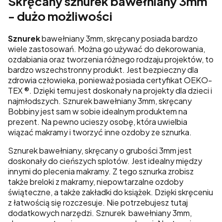
Skręcany sznurek bawełniany 3mm
- dużo możliwości
Sznurek
bawełniany 3mm, skręcany posiada bardzo
wiele zastosowań. Można go używać do dekorowania,
ozdabiania oraz tworzenia różnego rodzaju projektów, to
bardzo wszechstronny produkt. Jest bezpieczny dla
zdrowia człowieka, ponieważ posiada certyfikat OEKO-
TEX ®. Dzięki temu jest doskonały na projekty dla dzieci i
najmłodszych. Sznurek bawełniany 3mm, skręcany
Bobbiny jest sam w sobie idealnym produktem na
prezent. Na pewno ucieszy osobę, która uwielbia
wiązać makramy i tworzyć inne ozdoby ze sznurka.
Sznurek bawełniany, skręcany o grubości 3mm jest
doskonały do cieńszych splotów. Jest idealny między
innymi do plecenia makramy. Z tego sznurka zrobisz
także breloki z makramy, niepowtarzalne ozdoby
świąteczne, a także zakładki do książek. Dzięki skręceniu
z łatwością się rozczesuje. Nie potrzebujesz tutaj
dodatkowych narzędzi. Sznurek bawełniany 3mm,