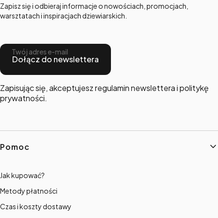
Zapisz się i odbieraj informacje o nowościach, promocjach,
warsztatach i inspiracjach dziewiarskich.
Twój adres e-mail
Dołącz do newslettera
Zapisując się, akceptujesz regulamin newslettera i politykę
prywatności.
Linki w stopce
Pomoc
Jak kupować?
Metody płatności
Czas i koszty dostawy