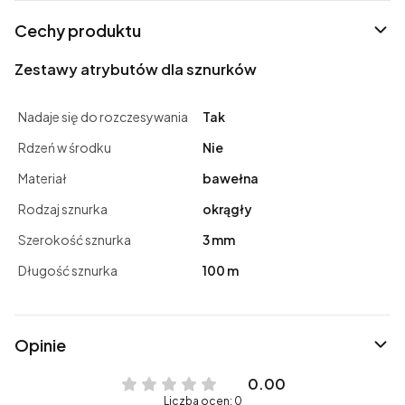
Cechy produktu
Zestawy atrybutów dla sznurków
Nadaje się do rozczesywania
Tak
Rdzeń w środku
Nie
Materiał
bawełna
Rodzaj sznurka
okrągły
Szerokość sznurka
3 mm
Długość sznurka
100 m
Opinie
0.00
Liczba ocen: 0