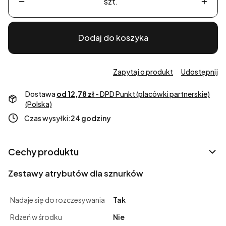
szt.
Dodaj do koszyka
Zapytaj o produkt
Udostępnij
Dostawa
od 12,78 zł
- DPD Punkt (placówki partnerskie)
(Polska)
Czas wysyłki:
24 godziny
Cechy produktu
Zestawy atrybutów dla sznurków
Nadaje się do rozczesywania
Tak
Rdzeń w środku
Nie