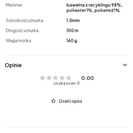
Materiał
bawełna z recyklingu 98%,
poliester 1%, poliamid 1%
Szerokość sznurka
1,5mm
Długość sznurka
100 m
Waga motka
160 g
Opinie
0.00
Liczba ocen: 0
Oceń i opisz