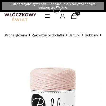
Sklep stacjonarny w Łodzi — zobacz kolory na żywo i dobierz
włóczkę do projektu
Produkty w koszyku
Menu
Zaloguj się
Koszyk
Strona główna
Rękodzieło i dodatki
Sznurki
Bobbiny
S