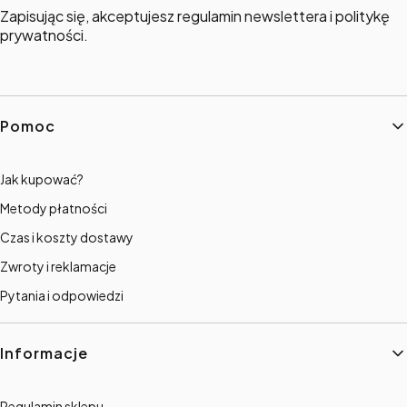
Zapisując się, akceptujesz regulamin newslettera i politykę
prywatności.
Linki w stopce
Pomoc
Jak kupować?
Metody płatności
Czas i koszty dostawy
Zwroty i reklamacje
Pytania i odpowiedzi
Informacje
Regulamin sklepu