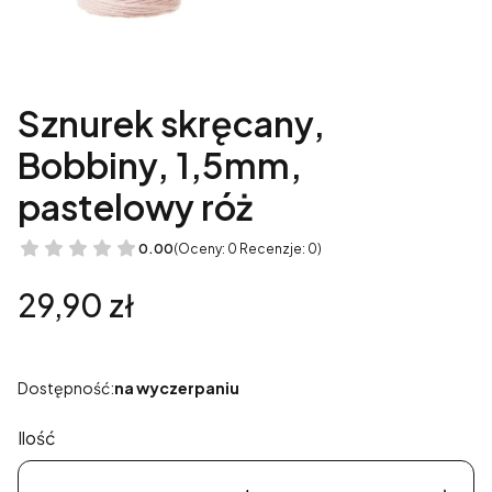
Sznurek skręcany,
Bobbiny, 1,5mm,
pastelowy róż
0.00
(Oceny: 0 Recenzje: 0)
Cena
29,90 zł
Dostępność:
na wyczerpaniu
Ilość