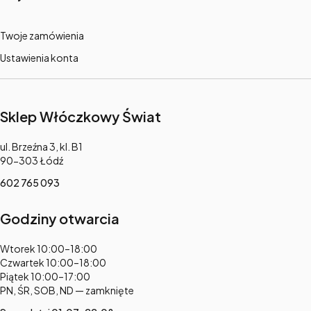
Twoje zamówienia
Ustawienia konta
Sklep Włóczkowy Świat
Adres:
ul. Brzeźna 3, kl. B1
90-303 Łódź
602 765 093
Godziny otwarcia
Adres:
Wtorek 10:00–18:00
Czwartek 10:00–18:00
Piątek 10:00–17:00
PN, ŚR, SOB, ND — zamknięte