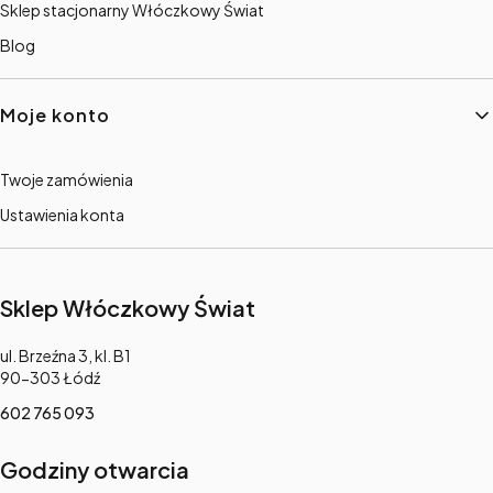
Sklep stacjonarny Włóczkowy Świat
Blog
Moje konto
Twoje zamówienia
Ustawienia konta
Sklep Włóczkowy Świat
Adres:
ul. Brzeźna 3, kl. B1
90-303 Łódź
602 765 093
Godziny otwarcia