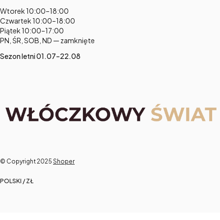
Adres:
Wtorek 10:00–18:00
Czwartek 10:00–18:00
Piątek 10:00–17:00
PN, ŚR, SOB, ND — zamknięte
Sezon letni 01.07–22.08
© Copyright 2025
Shoper
POLSKI / ZŁ