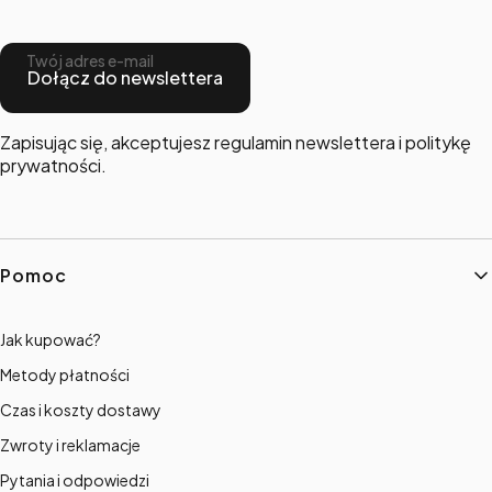
Twój adres e-mail
Dołącz do newslettera
Zapisując się, akceptujesz regulamin newslettera i politykę
prywatności.
Linki w stopce
Pomoc
Jak kupować?
Metody płatności
Czas i koszty dostawy
Zwroty i reklamacje
Pytania i odpowiedzi