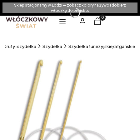
Sklep stacjonarny w Łodzi — zobacz kolory na żywo i dobierz
włóczkę do projektu
Produkty w koszyku
Menu
Zaloguj się
Koszyk
Druty i szydełka
Szydełka
Szydełka tunezyjskie/afgańskie