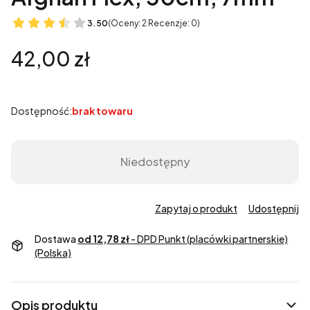
3.50
(Oceny: 2 Recenzje: 0)
Cena
42,00 zł
Dostępność:
brak towaru
Niedostępny
Zapytaj o produkt
Udostępnij
Dostawa
od 12,78 zł
- DPD Punkt (placówki partnerskie)
(Polska)
Opis produktu