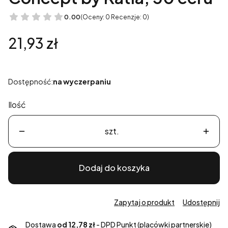
0.00
(Oceny: 0 Recenzje: 0)
Cena
21,93 zł
Dostępność:
na wyczerpaniu
Ilość
szt.
Dodaj do koszyka
Zapytaj o produkt
Udostępnij
Dostawa
od 12,78 zł
- DPD Punkt (placówki partnerskie)