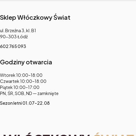
Sklep Włóczkowy Świat
Adres:
ul. Brzeźna 3, kl. B1
90-303 Łódź
602 765 093
Godziny otwarcia
Adres:
Wtorek 10:00–18:00
Czwartek 10:00–18:00
Piątek 10:00–17:00
PN, ŚR, SOB, ND — zamknięte
Sezon letni 01.07–22.08