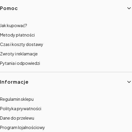
Linki w stopce
Pomoc
Jak kupować?
Metody płatności
Czas i koszty dostawy
Zwroty i reklamacje
Pytania i odpowiedzi
Informacje
Regulamin sklepu
Polityka prywatności
Dane do przelewu
Program lojalnościowy