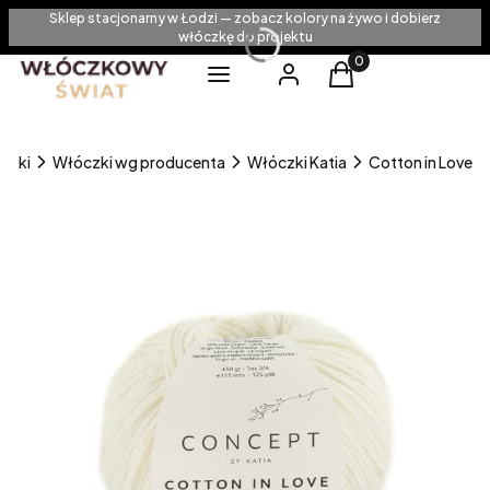
Sklep stacjonarny w Łodzi — zobacz kolory na żywo i dobierz
włóczkę do projektu
Produkty w koszyku
Menu
Zaloguj się
Koszyk
czki
Włóczki wg producenta
Włóczki Katia
Cotton in Love