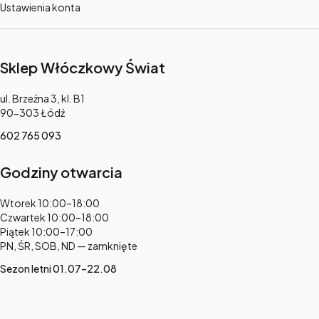
Ustawienia konta
Sklep Włóczkowy Świat
Adres:
ul. Brzeźna 3, kl. B1
90-303 Łódź
602 765 093
Godziny otwarcia
Adres:
Wtorek 10:00–18:00
Czwartek 10:00–18:00
Piątek 10:00–17:00
PN, ŚR, SOB, ND — zamknięte
Sezon letni 01.07–22.08