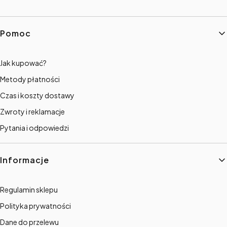
Linki w stopce
Pomoc
Jak kupować?
Metody płatności
Czas i koszty dostawy
Zwroty i reklamacje
Pytania i odpowiedzi
Informacje
Regulamin sklepu
Polityka prywatności
Dane do przelewu