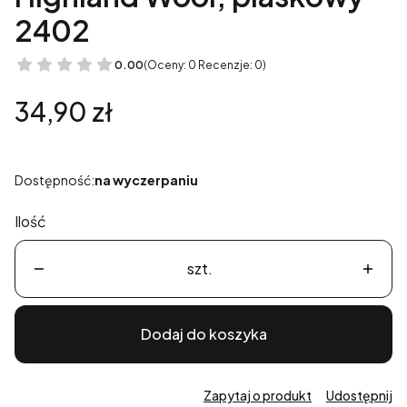
2402
0.00
(Oceny: 0 Recenzje: 0)
Cena
34,90 zł
Dostępność:
na wyczerpaniu
Ilość
szt.
Dodaj do koszyka
Zapytaj o produkt
Udostępnij