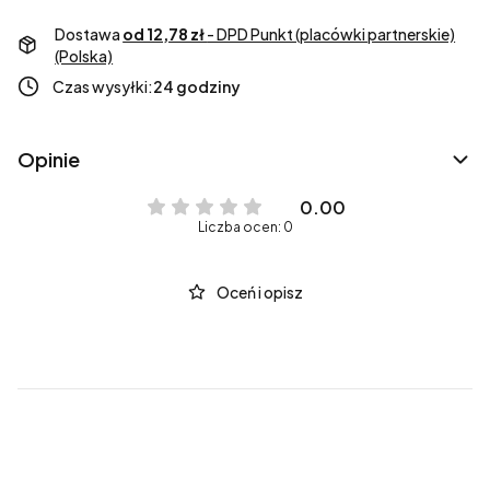
Dostawa
od 12,78 zł
- DPD Punkt (placówki partnerskie)
(Polska)
Czas wysyłki:
24 godziny
Opinie
0.00
Liczba ocen: 0
Oceń i opisz