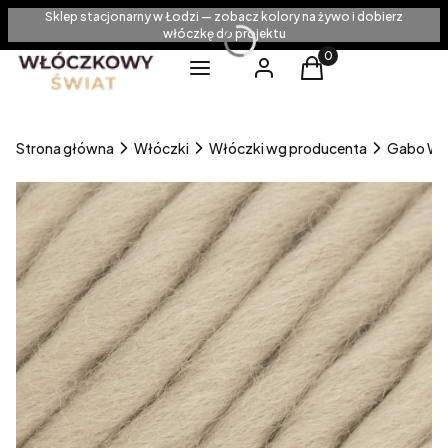
Sklep stacjonarny w Łodzi — zobacz kolory na żywo i dobierz
włóczkę do projektu
Produkty w koszyku
Menu
Zaloguj się
Koszyk
Strona główna
Włóczki
Włóczki wg producenta
Gabo Wo