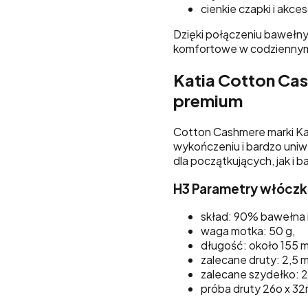
cienkie czapki i akces
Dzięki połączeniu bawełny 
komfortowe w codziennym
Katia Cotton Ca
premium
Cotton Cashmere marki Ka
wykończeniu i bardzo uni
dla początkujących, jak i
H3 Parametry włóczk
skład: 90% bawełna i
waga motka: 50 g,
długość: około 155 m
zalecane druty: 2,5 
zalecane szydełko: 
próba druty 26o x 32