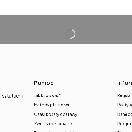
Linki w stopce
Pomoc
Info
rsztatach i
Jak kupować?
Regulam
Metody płatności
Polityk
Czas i koszty dostawy
Dane d
Zwroty i reklamacje
Progra