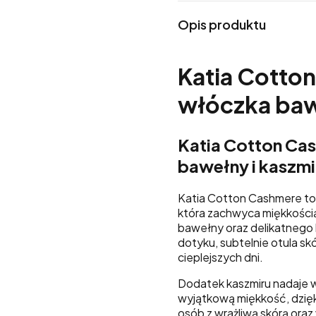
Opis produktu
Katia Cotto
włóczka baw
Katia Cotton Ca
bawełny i kaszmi
Katia Cotton Cashmere to
która zachwyca miękkością
bawełny oraz delikatnego 
dotyku, subtelnie otula s
cieplejszych dni.
Dodatek kaszmiru nadaje 
wyjątkową miękkość, dzięk
osób z wrażliwą skórą ora