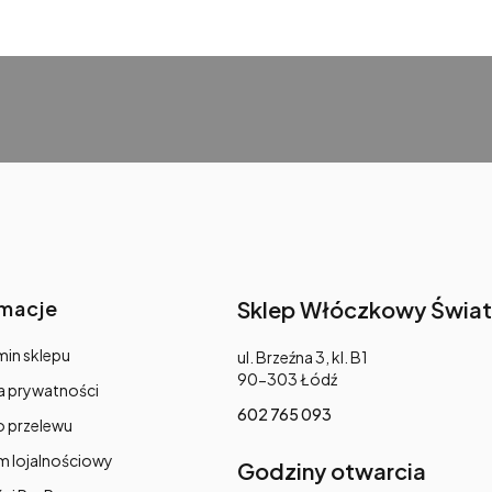
rmacje
Sklep Włóczkowy Świat
in sklepu
Adres:
ul. Brzeźna 3, kl. B1
90-303 Łódź
a prywatności
602 765 093
o przelewu
m lojalnościowy
Godziny otwarcia