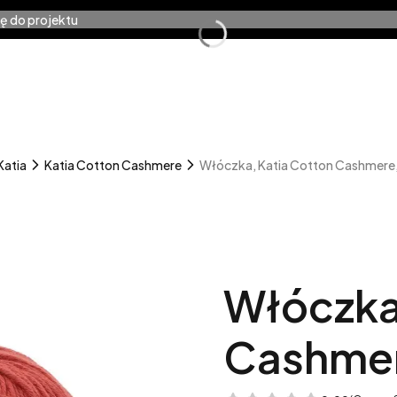
ę do projektu
ia dziewiarskie
Warsztaty
Wzory
Na preze
kty w koszyku: 0. Zobacz szczegóły
zyk
Katia
Katia Cotton Cashmere
Włóczka, Katia Cotton Cashmere
Włóczka
Cashmer