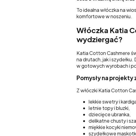
To idealna włóczka na wiose
komfortowe w noszeniu.
Włóczka Katia Co
wydziergać?
Katia Cotton Cashmere św
na drutach, jak i szydełku.
w gotowych wyrobach i po
Pomysły na projekty 
Z włóczki Katia Cotton C
lekkie swetry i kardig
letnie topy i bluzki,
dziecięce ubranka,
delikatne chusty i sza
miękkie kocyki niemo
szydełkowe maskotki