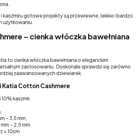
oria.
i kaszmiru gotowe projekty są przewiewne, lekkie i bardzo
 użytkowaniu.
shmere – cienka włóczka bawełniana
tia to cienka włóczka bawełniana o eleganckim
wersalnym zastosowaniu. Doskonale sprawdzi się zarówno
 bardziej zaawansowanych dziewiarek.
i Katia Cotton Cashmere
 10% kaszmir,
,
mm – 3,5 mm,
2 mm – 2,5 mm.
rz = 10cm