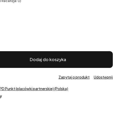
0 Recenzje: 0)
Dodaj do koszyka
Zapytaj o produkt
Udostępnij
PD Punkt (placówki partnerskie) (Polska)
y