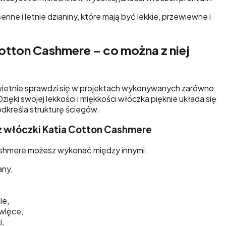
nne i letnie dzianiny, które mają być lekkie, przewiewne i
tton Cashmere – co można z niej
ietnie sprawdzi się w projektach wykonywanych zarówno
 Dzięki swojej lekkości i miękkości włóczka pięknie układa się
dkreśla strukturę ściegów.
z włóczki Katia Cotton Cashmere
ashmere możesz wykonać między innymi:
any,
le,
wlęce,
,