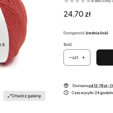
0.00
(Oceny: 
Cena
24,70 zł
Dostępność:
średnia ilość
Ilość
szt.
Dostawa
od 12,78 zł
- D
Czas wysyłki:
24 godzin
Otwórz galerię