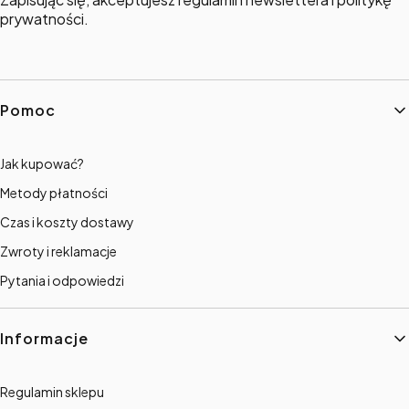
prywatności.
Linki w stopce
Pomoc
Jak kupować?
Metody płatności
Czas i koszty dostawy
Zwroty i reklamacje
Pytania i odpowiedzi
Informacje
Regulamin sklepu