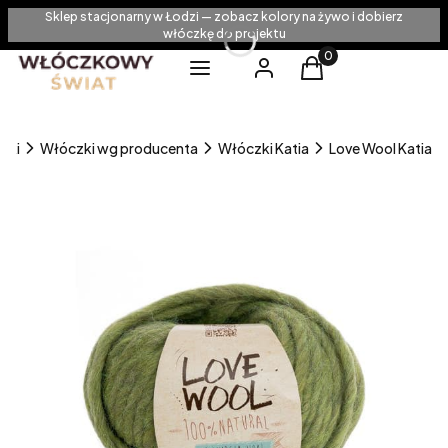
Sklep stacjonarny w Łodzi — zobacz kolory na żywo i dobierz
włóczkę do projektu
Produkty w koszyku
Menu
Zaloguj się
Koszyk
zki
Włóczki wg producenta
Włóczki Katia
Love Wool Katia