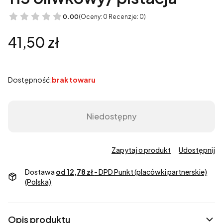
0.00
(Oceny: 0 Recenzje: 0)
Cena
41,50 zł
Dostępność:
brak towaru
Niedostępny
Zapytaj o produkt
Udostępnij
Dostawa
od 12,78 zł
- DPD Punkt (placówki partnerskie)
(Polska)
Opis produktu