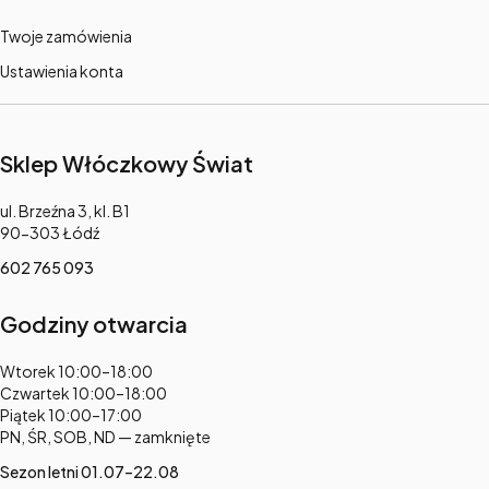
Twoje zamówienia
Ustawienia konta
Sklep Włóczkowy Świat
Adres:
ul. Brzeźna 3, kl. B1
90-303 Łódź
602 765 093
Godziny otwarcia
Adres:
Wtorek 10:00–18:00
Czwartek 10:00–18:00
Piątek 10:00–17:00
PN, ŚR, SOB, ND — zamknięte
Sezon letni 01.07–22.08